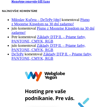
Monotype renovuje Gill Sans
NAJNOVŠIE KOMENTÁRE
Miloslav Kučera – DeTePe [dtp]
komentoval
Písmo
z Moonrise Kingdom na 30 dní zadarmo!
julo
komentoval
Písmo z Moonrise Kingdom na 30 dní
zadarmo!
Petr
komentoval
Základy DTP II. – Priame farby,
PANTONE, CMYK, RGB
julo
komentoval
Základy DTP II. – Priame farby,
PANTONE, CMYK, RGB
DeTePe
komentoval
Základy DTP II. – Priame farby,
PANTONE, CMYK, RGB