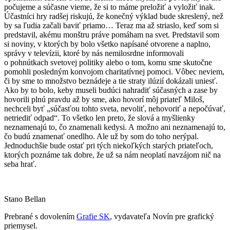
počujeme a súčasne vieme, že si to máme preložiť a vyložiť inak.
Účastníci hry radšej riskujú, že konečný výklad bude skreslený, než
by sa ľudia začali baviť priamo… Teraz ma až striaslo, keď som si
predstavil, akému monštru práve pomáham na svet. Predstavil som
si noviny, v ktorých by bolo všetko napísané otvorene a naplno,
správy v televízii, ktoré by nás nemilosrdne informovali
o pohnútkach svetovej politiky alebo o tom, komu sme skutočne
pomohli posledným konvojom charitatívnej pomoci. Vôbec neviem,
či by sme to množstvo beznádeje a tie straty ilúzií dokázali uniesť.
Ako by to bolo, keby museli budúci nahradiť súčasných a zase by
hovorili plnú pravdu až by sme, ako hovorí môj priateľ Miloš,
nechceli byť „súčasťou tohto sveta, nevoliť, nehovoriť a nepočúvať,
netriediť odpad“. To všetko len preto, že slová a myšlienky
neznamenajú to, čo znamenali kedysi. A možno ani neznamenajú to,
čo budú znamenať onedlho. Ale už by som do toho nerýpal.
Jednoduchšie bude ostať pri tých niekoľkých starých priateľoch,
ktorých poznáme tak dobre, že už sa nám neoplatí navzájom nič na
seba hrať.
Stano Bellan
Prebrané s dovolením
Grafie SK
, vydavateľa Novín pre grafický
priemysel.