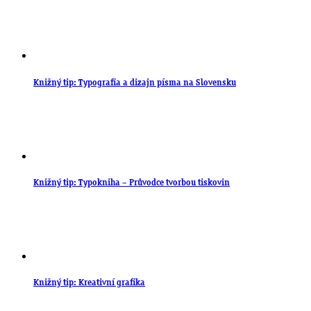
Knižný tip: Typografia a dizajn písma na Slovensku
Knižný tip: Typokniha – Průvodce tvorbou tiskovin
Knižný tip: Kreativní grafika