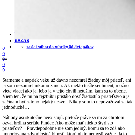
EAN generátor
QR generátor
.cdr online konvertor
lorem ipsum generátor
zistiť názov fontu – What the Font
WORKSHOPY
BAZÁR
zaslať súbor do rubriky Od detepákov
0
0
0
0
0
Starneme a napriek veku už dávno nezomrel žiadny môj priateľ, ani
ja som nezomrel nikomu z nich. Ak niekto tušíte sentiment, možno
viete viacej ako ja, lebo ja v tejto chvíli netuším, kam sa to uberie.
Viem len, že mi na fejzbúku pristálo dosť žiadostí o priateľstvo a ja
začínam byť z toho nejaký nesvoj. Nikdy som to nepovažoval za tak
jednoduché…
Náhody asi skutočne neexistujú, pretože práve sa mi za chrbtom
ozval hrdina seriálu Finder: Ako môže mať niekto štyri sto
priateľov? – Pravdepodobne nie som jediný, komu sa to zdá ako
importovaná zdvorilostná blbosť, ktorú nikto nemyslí vážne. Ja to