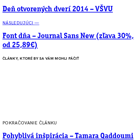
Deň otvorených dverí 2014 – VŠVU
NÁSLEDUJÚCI —
Font dňa – Journal Sans New (zľava 30%,
od 25,89€)
ČLÁNKY, KTORÉ BY SA VÁM MOHLI PÁČIŤ
POKRAČOVANIE ČLÁNKU
Pohyblivá inšpirácia – Tamara Qaddoumi