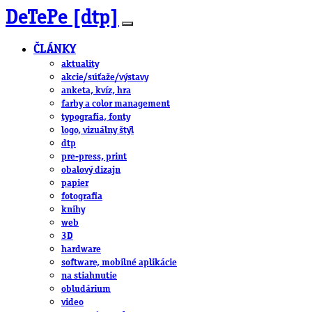
DeTePe [dtp]
ČLÁNKY
aktuality
akcie/súťaže/výstavy
anketa, kvíz, hra
farby a color management
typografia, fonty
logo, vizuálny štýl
dtp
pre-press, print
obalový dizajn
papier
fotografia
knihy
web
3D
hardware
software, mobilné aplikácie
na stiahnutie
obludárium
video