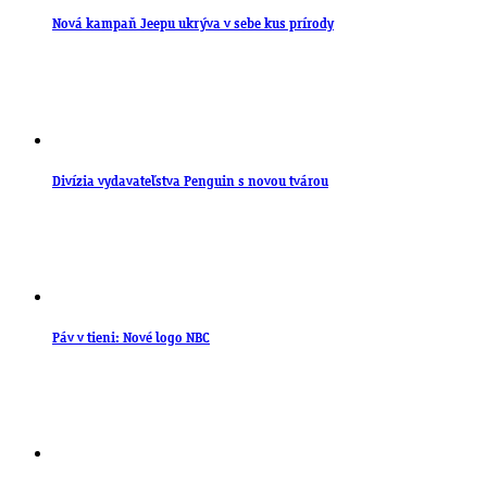
Nová kampaň Jeepu ukrýva v sebe kus prírody
Divízia vydavateľstva Penguin s novou tvárou
Páv v tieni: Nové logo NBC