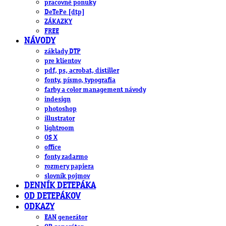
pracovné ponuky
DeTePe [dtp]
ZÁKAZKY
FREE
NÁVODY
základy DTP
pre klientov
pdf, ps, acrobat, distiller
fonty, písmo, typografia
farby a color management návody
indesign
photoshop
illustrator
lightroom
OS X
office
fonty zadarmo
rozmery papiera
slovník pojmov
DENNÍK DETEPÁKA
OD DETEPÁKOV
ODKAZY
EAN generátor