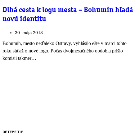
Dlhá cesta k logu mesta – Bohumín hľadá
novú identitu
30. mája 2013
Bohumín, mesto neďaleko Ostravy, vyhlásilo ešte v marci tohto
roku súťaž o nové logo. Počas dvojmesačného obdobia prišlo
komisii takmer…
DETEPE TIP