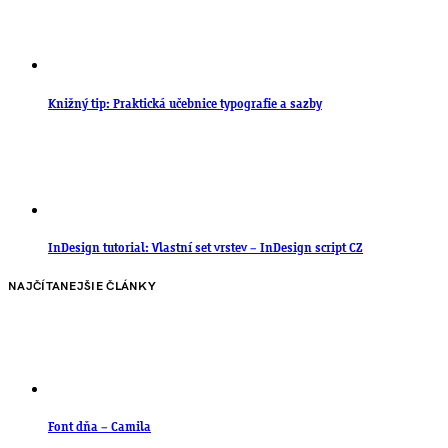
Knižný tip: Praktická učebnice typografie a sazby
InDesign tutorial: Vlastní set vrstev – InDesign script CZ
NAJČÍTANEJŠIE ČLÁNKY
Font dňa – Camila