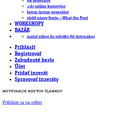
QR generátor
.cdr online konvertor
lorem ipsum generátor
zistiť názov fontu – What the Font
WORKSHOPY
BAZÁR
zaslať súbor do rubriky Od detepákov
Prihlásiť
Registrovať
Zabudnuté heslo
Účet
Pridať inzerát
Spravovať inzeráty
NOTIFIKÁCIE NOVÝCH ČLÁNKOV
Prihláste sa na odber