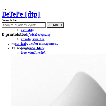
DeTePe [dtp]
Search for:
SEARCH
ČLÁNKY
aktuality
O priateľstve
akcie/súťaže/výstavy
anketa, kvíz, hra
by
DeTePe
farby a color management
11. novembra 2014
typografia, fonty
logo, vizuálny štýl
dtp
pre-press, print
obalový dizajn
papier
fotografia
knihy
web
3D
hardware
software, mobilné aplikácie
na stiahnutie