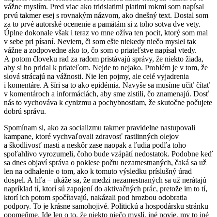
vážne myslím. Pred viac ako tridsiatimi piatimi rokmi som napísal
prvú takmer esej s rovnakým názvom, ako dnešný text. Dostal som
za to prvé autorské ocenenie a pamätám si z toho sotva dve vety.
Úplne dokonale však i teraz vo mne ožíva ten pocit, ktorý som mal
v sebe pri písaní. Neviem, či som ešte niekedy niečo myslel tak
vážne a zodpovedne ako to, čo som o priateľstve napísal vtedy.
A potom človeku rad za radom pristávajú správy, že niekto žiada,
aby si ho pridal k priateľom. Nejde to nejako. Problém je v tom, že
slová strácajú na vážnosti. Nie len pojmy, ale celé vyjadrenia
i komentáre. A šíri sa to ako epidémia. Navyše sa musíme učiť čítať
v komentároch a informáciách, aby sme zistili, čo znamenajú. Dosť
nás to vychováva k cynizmu a pochybnostiam, že skutočne počujete
dobrú správu.
Spomínam si, ako za socializmu takmer pravidelne nastupovali
kampane, ktoré vychvaľovali zdravosť rastlinných olejov
a škodlivosť masti a neskôr zase naopak a ľudia podľa toho
spoľahlivo vyrozumeli, čoho bude vzápätí nedostatok. Podobne keď
sa dnes objaví správa o poklese počtu nezamestnaných, čaká sa už
len na odhalenie o tom, ako k tomuto výsledku príslušný úrad
dospel. A hľa – ukáže sa, že medzi nezamestnaných sa už nerátajú
napríklad tí, ktorí sú zapojení do aktivačných prác, pretože im to tí,
ktorí ich potom spočítavajú, nakázali pod hrozbou odobratia
podpory. To je krásne samohojivé. Politickú a hospodársku stránku
opomeňme. Ide len o to, že niekto niečo myslí, iné povie, my to iné