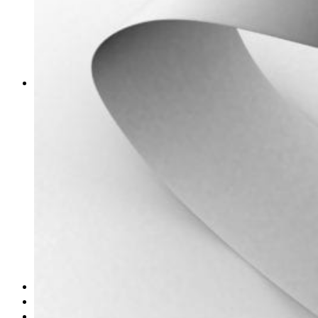
obludárium
video
pracovné ponuky
DeTePe [dtp]
ZÁKAZKY
FREE
NÁVODY
základy DTP
pre klientov
pdf, ps, acrobat, distiller
fonty, písmo, typografia
farby a color management návody
indesign
photoshop
illustrator
lightroom
OS X
office
fonty zadarmo
rozmery papiera
slovník pojmov
DENNÍK DETEPÁKA
OD DETEPÁKOV
ODKAZY