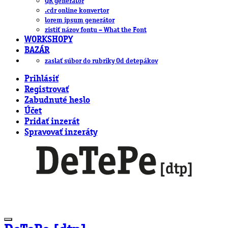
QR generátor
.cdr online konvertor
lorem ipsum generátor
zistiť názov fontu – What the Font
WORKSHOPY
BAZÁR
zaslať súbor do rubriky Od detepákov
Prihlásiť
Registrovať
Zabudnuté heslo
Účet
Pridať inzerát
Spravovať inzeráty