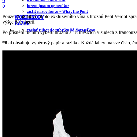
.cdr online konvertor
0
lorem ipsum generátor
0
zistiť názov fontu – What the Font
Pouze 2568 lahví tohoto exkluzivního vína z hroznů Petit Verdot zp
WORKSHOPY
výšce 841 metrů.
BAZÁR
zaslať súbor do rubriky Od detepákov
Po přísném ručním výběru hroznů a 18 měsících v sudech z francouzs
Obal obsahuje výběrový papír a razítko. Každá lahev má své číslo, čí