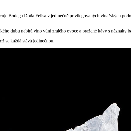
racuje Bodega Doña Felisa v jedinečně privilegovaných vinařských pod
kého dubu nabírá víno vůni zralého ovoce a pražené kávy s náznaky b
mž se každá stává jedinečnou.