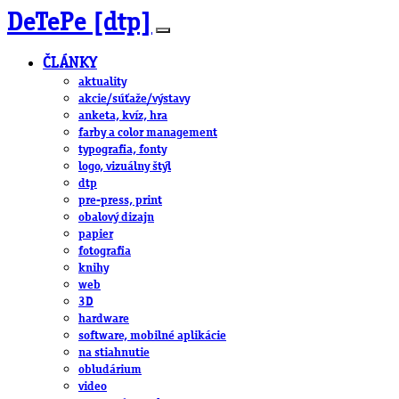
DeTePe [dtp]
ČLÁNKY
aktuality
akcie/súťaže/výstavy
anketa, kvíz, hra
farby a color management
typografia, fonty
logo, vizuálny štýl
dtp
pre-press, print
obalový dizajn
papier
fotografia
knihy
web
3D
hardware
software, mobilné aplikácie
na stiahnutie
obludárium
video