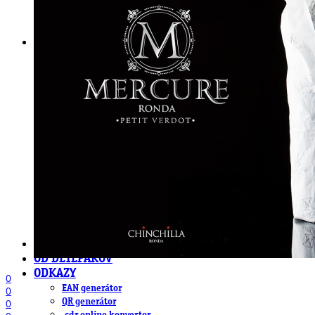
DeTePe [dtp]
ZÁKAZKY
FREE
NÁVODY
základy DTP
pre klientov
pdf, ps, acrobat, distiller
fonty, písmo, typografia
farby a color management návody
indesign
photoshop
illustrator
lightroom
OS X
office
fonty zadarmo
rozmery papiera
slovník pojmov
DENNÍK DETEPÁKA
OD DETEPÁKOV
ODKAZY
0
EAN generátor
0
QR generátor
0