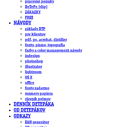
pracovné ponuky
DeTePe [dtp]
ZÁKAZKY
FREE
NÁVODY
základy DTP
pre klientov
pdf, ps, acrobat, distiller
fonty, písmo, typografia
farby a color management návody
indesign
photoshop
illustrator
lightroom
OS X
office
fonty zadarmo
rozmery papiera
slovník pojmov
DENNÍK DETEPÁKA
OD DETEPÁKOV
ODKAZY
EAN generátor