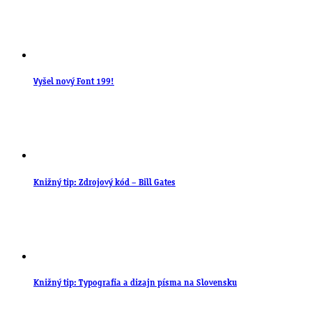
Vyšel nový Font 199!
Knižný tip: Zdrojový kód – Bill Gates
Knižný tip: Typografia a dizajn písma na Slovensku