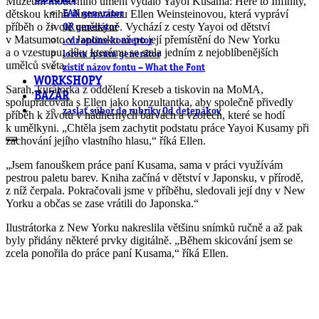
Muzeum moderního umění vydalo Yayoi Kusama: Here to Infinity,
dětskou knihu ilustrovanou Ellen Weinsteinovou, která vypráví
EAN generátor
příběh o životě umělkyně. Vychází z cesty Yayoi od dětství
QR generátor
v Matsumoto v Japonsku až po její přemístění do New Yorku
.cdr online konvertor
a o vzestupu, díky kterému se stala jedním z nejoblíbenějších
lorem ipsum generátor
umělců světa.
zistiť názov fontu – What the Font
WORKSHOPY
Sarah, kurátorka z oddělení Kreseb a tiskovin na MoMA,
BAZÁR
spolupracovala s Ellen jako konzultantka, aby společně přivedly
zaslať súbor do rubriky Od detepákov
příběh k životu v nádherných barvách a vzorech, které se hodí
k umělkyni. „Chtěla jsem zachytit podstatu práce Yayoi Kusamy při
zachování jejího vlastního hlasu,“ říká Ellen.
„Jsem fanouškem práce paní Kusama, sama v práci využívám
pestrou paletu barev. Kniha začíná v dětství v Japonsku, v přírodě,
z níž čerpala. Pokračovali jsme v příběhu, sledovali její dny v New
Yorku a občas se zase vrátili do Japonska.“
Ilustrátorka z New Yorku nakreslila většinu snímků ručně a až pak
byly přidány některé prvky digitálně. „Během skicování jsem se
zcela ponořila do práce paní Kusama,“ říká Ellen.