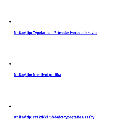
Knižný tip: Typokniha – Průvodce tvorbou tiskovin
Knižný tip: Kreativní grafika
Knižný tip: Praktická učebnice typografie a sazby