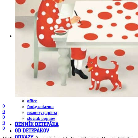
obludárium
video
pracovné ponuky
DeTePe [dtp]
ZÁKAZKY
FREE
NÁVODY
základy DTP
pre klientov
pdf, ps, acrobat, distiller
fonty, písmo, typografia
farby a color management návody
indesign
photoshop
illustrator
lightroom
OS X
office
0
fonty zadarmo
0
rozmery papiera
0
slovník pojmov
0
DENNÍK DETEPÁKA
0
OD DETEPÁKOV
ODKAZY