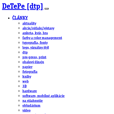
DeTePe [dtp]
ČLÁNKY
aktuality
akcie/súťaže/výstavy
anketa, kvíz, hra
farby a color management
typografia, fonty
logo, vizuálny štýl
dtp
pre-press, print
obalový dizajn
papier
fotografia
knihy
web
3D
hardware
software, mobilné aplikácie
na stiahnutie
obludárium
video