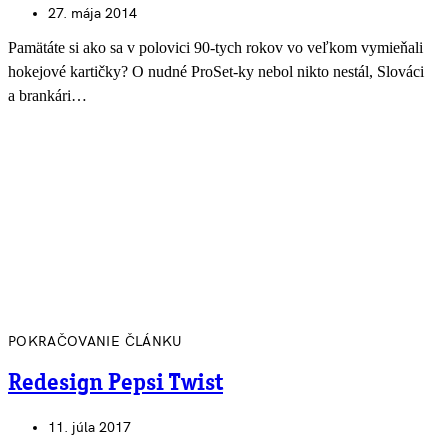
27. mája 2014
Pamätáte si ako sa v polovici 90-tych rokov vo veľkom vymieňali
hokejové kartičky? O nudné ProSet-ky nebol nikto nestál, Slováci
a brankári…
POKRAČOVANIE ČLÁNKU
Redesign Pepsi Twist
11. júla 2017