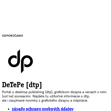
ODPORÚČAME
DeTePe [dtp]
Portál o desktop publishing [dtp], grafickom dizajne a veciach s nimi
[voľne] súvisiacimi. Nájdete tu užitočné informácie o dtp,
ale i zaujímavé novinky z grafického dizajnu a inšpirácie.
zásady ochrany osobných údajov