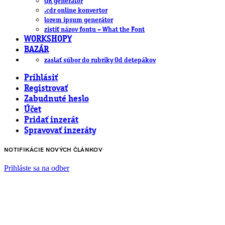
QR generátor
.cdr online konvertor
lorem ipsum generátor
zistiť názov fontu – What the Font
WORKSHOPY
BAZÁR
zaslať súbor do rubriky Od detepákov
Prihlásiť
Registrovať
Zabudnuté heslo
Účet
Pridať inzerát
Spravovať inzeráty
NOTIFIKÁCIE NOVÝCH ČLÁNKOV
Prihláste sa na odber