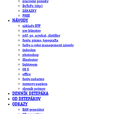
pracovné ponuky
DeTePe [dtp]
ZÁKAZKY
FREE
NÁVODY
základy DTP
pre klientov
pdf, ps, acrobat, distiller
fonty, písmo, typografia
farby a color management návody
indesign
photoshop
illustrator
lightroom
OS X
office
fonty zadarmo
rozmery papiera
slovník pojmov
DENNÍK DETEPÁKA
OD DETEPÁKOV
ODKAZY
EAN generátor