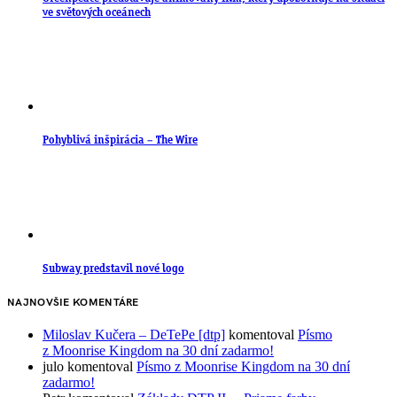
ve světových oceánech
Pohyblivá inšpirácia – The Wire
Subway predstavil nové logo
NAJNOVŠIE KOMENTÁRE
Miloslav Kučera – DeTePe [dtp]
komentoval
Písmo
z Moonrise Kingdom na 30 dní zadarmo!
julo
komentoval
Písmo z Moonrise Kingdom na 30 dní
zadarmo!