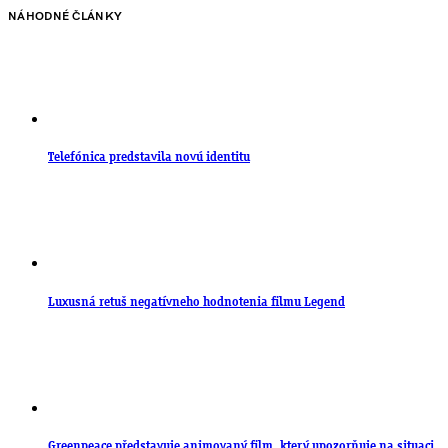
NÁHODNÉ ČLÁNKY
Telefónica predstavila novú identitu
Luxusná retuš negatívneho hodnotenia filmu Legend
Greenpeace představuje animovaný film, který upozorňuje na situaci