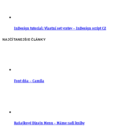
InDesign tutorial: Vlastní set vrstev – InDesign script CZ
NAJČÍTANEJŠIE ČLÁNKY
Font dňa – Camila
Raňajkové Dizajn Menu – Máme radi knihy