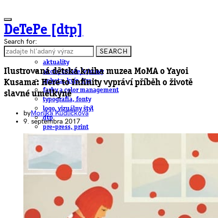
DeTePe [dtp]
Search for:
SEARCH
ČLÁNKY
aktuality
Ilustrovaná dětská kniha muzea MoMA o Yayoi
akcie/súťaže/výstavy
anketa, kvíz, hra
Kusama: Here to Infinity vypráví příběh o životě
farby a color management
slavné umělkyně
typografia, fonty
logo, vizuálny štýl
by
Monika Kudličková
dtp
9. septembra 2017
pre-press, print
obalový dizajn
papier
fotografia
knihy
web
3D
hardware
software, mobilné aplikácie
na stiahnutie