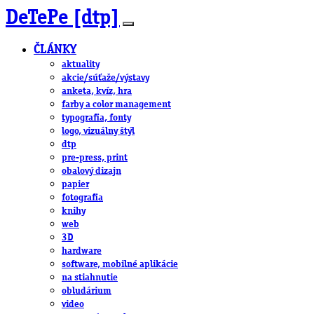
DeTePe [dtp]
ČLÁNKY
aktuality
akcie/súťaže/výstavy
anketa, kvíz, hra
farby a color management
typografia, fonty
logo, vizuálny štýl
dtp
pre-press, print
obalový dizajn
papier
fotografia
knihy
web
3D
hardware
software, mobilné aplikácie
na stiahnutie
obludárium
video