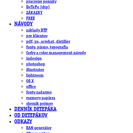
pracovné ponuky
DeTePe [dtp]
ZÁKAZKY
FREE
NÁVODY
základy DTP
pre klientov
pdf, ps, acrobat, distiller
fonty, písmo, typografia
farby a color management návody
indesign
photoshop
illustrator
lightroom
OS X
office
fonty zadarmo
rozmery papiera
slovník pojmov
DENNÍK DETEPÁKA
OD DETEPÁKOV
ODKAZY
EAN generátor