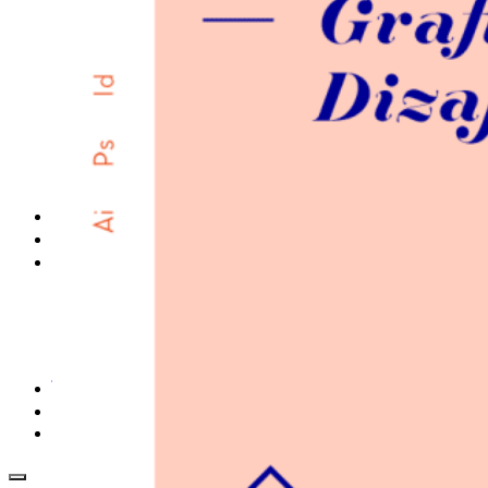
farby a color management návody
indesign
photoshop
illustrator
lightroom
OS X
office
fonty zadarmo
rozmery papiera
slovník pojmov
DENNÍK DETEPÁKA
OD DETEPÁKOV
ODKAZY
EAN generátor
QR generátor
.cdr online konvertor
lorem ipsum generátor
zistiť názov fontu – What the Font
WORKSHOPY
BAZÁR
zaslať súbor do rubriky Od detepákov