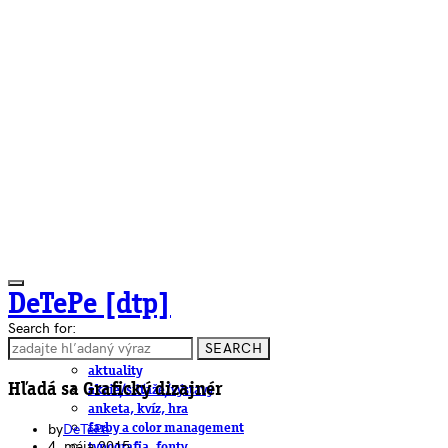
DeTePe [dtp]
Search for:
SEARCH
ČLÁNKY
aktuality
Hľadá sa Grafický dizajnér
akcie/súťaže/výstavy
anketa, kvíz, hra
by
DeTePe
farby a color management
4. mája 2015
typografia, fonty