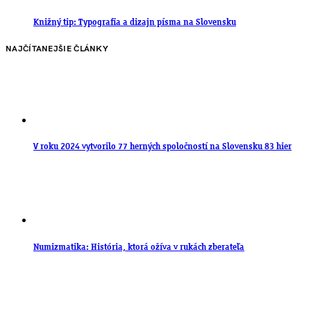
Knižný tip: Typografia a dizajn písma na Slovensku
NAJČÍTANEJŠIE ČLÁNKY
V roku 2024 vytvorilo 77 herných spoločností na Slovensku 83 hier
Numizmatika: História, ktorá ožíva v rukách zberateľa