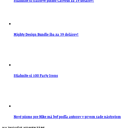
Stiahnite si craftové písmo Calvous za 19 dolárov!
Mighty Design Bundle iba za 39 dolárov!
Stiahnite si 100 Party Icons
Nové písmo pre Nike má byť podľa autorov v prvom rade nástrojom