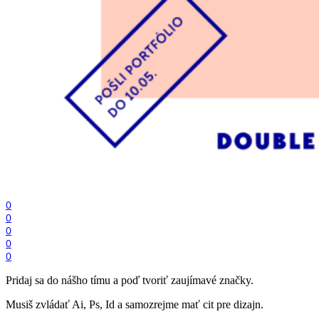
0
0
0
0
0
Pridaj sa do nášho tímu a poď tvoriť zaujímavé značky.
Musiš zvládať Ai, Ps, Id a samozrejme mať cit pre dizajn.