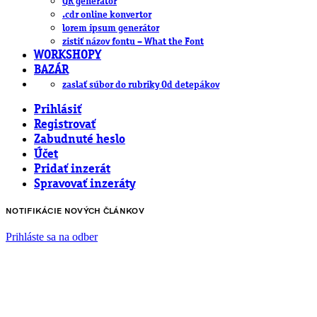
QR generátor
.cdr online konvertor
lorem ipsum generátor
zistiť názov fontu – What the Font
WORKSHOPY
BAZÁR
zaslať súbor do rubriky Od detepákov
Prihlásiť
Registrovať
Zabudnuté heslo
Účet
Pridať inzerát
Spravovať inzeráty
NOTIFIKÁCIE NOVÝCH ČLÁNKOV
Prihláste sa na odber