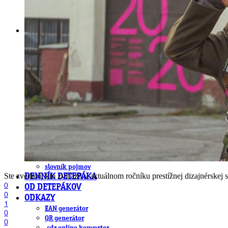
DeTePe [dtp]
ZÁKAZKY
FREE
NÁVODY
základy DTP
pre klientov
pdf, ps, acrobat, distiller
fonty, písmo, typografia
farby a color management návody
indesign
photoshop
illustrator
lightroom
OS X
office
fonty zadarmo
rozmery papiera
slovník pojmov
Ste zvedaví, kto zvíťazil v aktuálnom ročníku prestížnej dizajnérske
DENNÍK DETEPÁKA
0
OD DETEPÁKOV
0
ODKAZY
1
EAN generátor
0
QR generátor
0