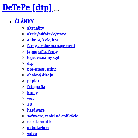
DeTePe [dtp]
ČLÁNKY
aktuality
akcie/súťaže/výstavy
anketa, kvíz, hra
farby a color management
typografia, fonty
logo, vizuálny štýl
dtp
pre-press, print
obalový dizajn
papier
fotografia
knihy
web
3D
hardware
software, mobilné aplikácie
na stiahnutie
obludárium
video