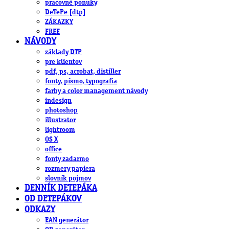
pracovné ponuky
DeTePe [dtp]
ZÁKAZKY
FREE
NÁVODY
základy DTP
pre klientov
pdf, ps, acrobat, distiller
fonty, písmo, typografia
farby a color management návody
indesign
photoshop
illustrator
lightroom
OS X
office
fonty zadarmo
rozmery papiera
slovník pojmov
DENNÍK DETEPÁKA
OD DETEPÁKOV
ODKAZY
EAN generátor