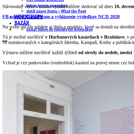
.cdr online konvertor
lorem ipsum generátor
Slávnostný večer v online vydaní môžete sledovať už dnes
10. decem
zistiť názov fontu – What the Font
FB udalosť Galastream a vyhlásenie výsledkov NCD 2020
WORKSHOPY
BAZÁR
Na webe súťaže nájdete aj diela a projekty, ktoré sa dostali na shortli
zaslať súbor do rubriky Od detepákov
Tú je možné navštíviť
v Hurbanových kasárňach v Bratislave
, v p
51 nominovaných v kategóriách Identita, Kampaň, Knihy a publikácie,
Výstavu môžete navštíviť každý týždeň
od stredy do nedele, medzi 
Vchod je cez parkovisko (vnútroblok) kasární na pravej strane cez brá