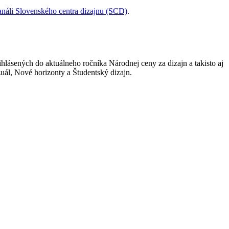
náli Slovenského centra dizajnu (SCD)
.
ihlásených do aktuálneho ročníka Národnej ceny za dizajn a takisto aj
izuál, Nové horizonty a Študentský dizajn.