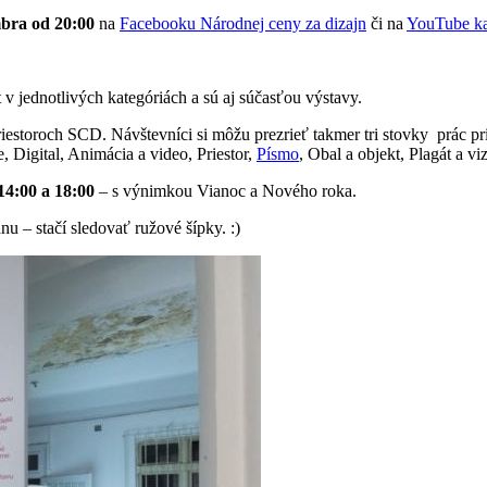
bra od 20:00
na
Facebooku Národnej ceny za dizajn
či na
YouTube ka
st v jednotlivých kategóriách a sú aj súčasťou výstavy.
riestoroch SCD. Návštevníci si môžu prezrieť takmer tri stovky
prác pr
 Digital, Animácia a video, Priestor,
Písmo
, Obal a objekt, Plagát a v
14:00 a 18:00
– s výnimkou Vianoc a Nového roka.
nu – stačí sledovať ružové šípky. :)