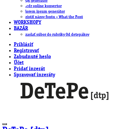
QR generátor
.cdr online konvertor
lorem ipsum generátor
zistiť názov fontu – What the Font
WORKSHOPY
BAZÁR
zaslať súbor do rubriky Od detepákov
Prihlásiť
Registrovať
Zabudnuté heslo
Účet
Pridať inzerát
Spravovať inzeráty