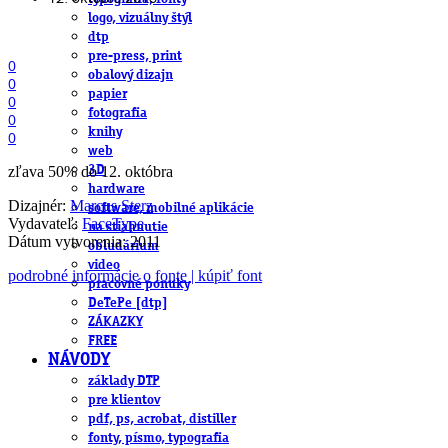
logo, vizuálny štýl
dtp
pre-press, print
0
obalový dizajn
0
papier
0
fotografia
0
knihy
0
web
zľava 50% do 12. októbra
3D
hardware
Dizajnér:
Marcus Sterz
software, mobilné aplikácie
Vydavateľ:
FaceType
na stiahnutie
Dátum vytvorenia: 2011
obludárium
video
podrobné informácie o fonte | kúpiť font
pracovné ponuky
DeTePe [dtp]
ZÁKAZKY
FREE
NÁVODY
základy DTP
pre klientov
pdf, ps, acrobat, distiller
fonty, písmo, typografia