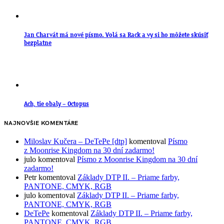
Jan Charvát má nové písmo. Volá sa Rack a vy si ho môžete skúsiť
bezplatne
Ach, tie obaly – Octopus
NAJNOVŠIE KOMENTÁRE
Miloslav Kučera – DeTePe [dtp]
komentoval
Písmo
z Moonrise Kingdom na 30 dní zadarmo!
julo
komentoval
Písmo z Moonrise Kingdom na 30 dní
zadarmo!
Petr
komentoval
Základy DTP II. – Priame farby,
PANTONE, CMYK, RGB
julo
komentoval
Základy DTP II. – Priame farby,
PANTONE, CMYK, RGB
DeTePe
komentoval
Základy DTP II. – Priame farby,
PANTONE, CMYK, RGB