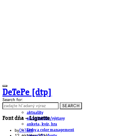
DeTePe [dtp]
Search for:
SEARCH
ČLÁNKY
aktuality
Font dňa – Lignette
akcie/súťaže/výstavy
anketa, kvíz, hra
by
DeTePe
farby a color management
12. októbra 2016
typografia, fonty