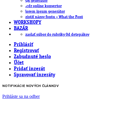
QR generátor
.cdr online konvertor
lorem ipsum generátor
zistiť názov fontu – What the Font
WORKSHOPY
BAZÁR
zaslať súbor do rubriky Od detepákov
Prihlásiť
Registrovať
Zabudnuté heslo
Účet
Pridať inzerát
Spravovať inzeráty
NOTIFIKÁCIE NOVÝCH ČLÁNKOV
Prihláste sa na odber