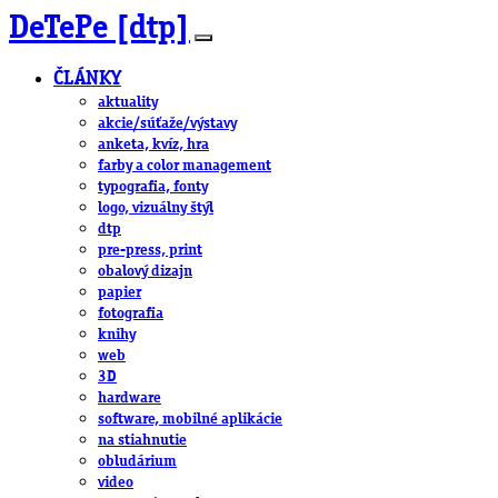
DeTePe [dtp]
ČLÁNKY
aktuality
akcie/súťaže/výstavy
anketa, kvíz, hra
farby a color management
typografia, fonty
logo, vizuálny štýl
dtp
pre-press, print
obalový dizajn
papier
fotografia
knihy
web
3D
hardware
software, mobilné aplikácie
na stiahnutie
obludárium
video