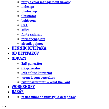
farby a color management návody
indesign
photoshop
illustrator
lightroom
OS X
office
fonty zadarmo
rozmery papiera
slovník pojmov
DENNÍK DETEPÁKA
OD DETEPÁKOV
ODKAZY
EAN generátor
QR generátor
.cdr online konvertor
lorem ipsum generátor
zistiť názov fontu – What the Font
WORKSHOPY
BAZÁR
zaslať súbor do rubriky Od detepákov