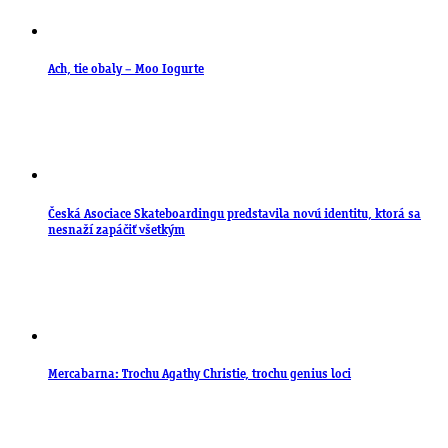
Ach, tie obaly – Moo Iogurte
Česká Asociace Skateboardingu predstavila novú identitu, ktorá sa
nesnaží zapáčiť všetkým
Mercabarna: Trochu Agathy Christie, trochu genius loci