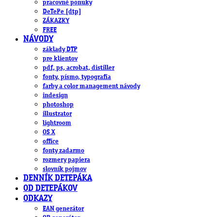
pracovné ponuky
DeTePe [dtp]
ZÁKAZKY
FREE
NÁVODY
základy DTP
pre klientov
pdf, ps, acrobat, distiller
fonty, písmo, typografia
farby a color management návody
indesign
photoshop
illustrator
lightroom
OS X
office
fonty zadarmo
rozmery papiera
slovník pojmov
DENNÍK DETEPÁKA
OD DETEPÁKOV
ODKAZY
EAN generátor