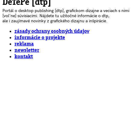
DeTePe [dtp]
Portál o desktop publishing [dtp], grafickom dizajne a veciach s nimi
[voľne] súvisiacimi. Nájdete tu užitočné informácie o dtp,
ale i zaujímavé novinky z grafického dizajnu a inšpirácie.
zásady ochrany osobných údajov
informácie o projekte
reklama
newsletter
kontakt