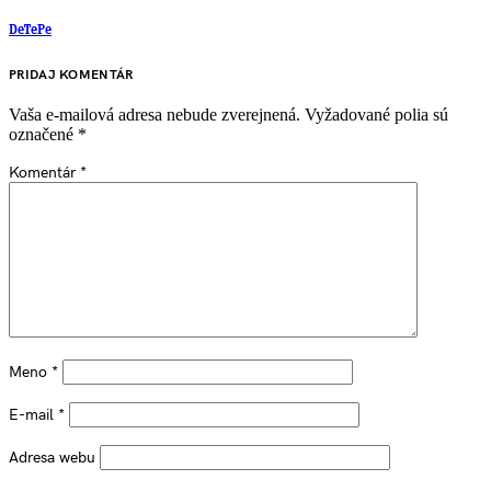
DeTePe
PRIDAJ KOMENTÁR
Vaša e-mailová adresa nebude zverejnená.
Vyžadované polia sú
označené
*
Komentár
*
Meno
*
E-mail
*
Adresa webu