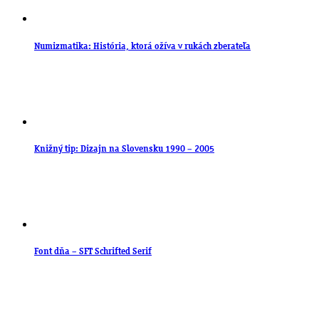
Numizmatika: História, ktorá ožíva v rukách zberateľa
Knižný tip: Dizajn na Slovensku 1990 – 2005
Font dňa – SFT Schrifted Serif