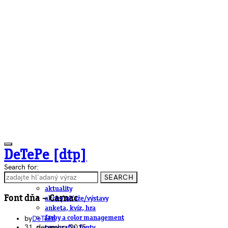
DeTePe [dtp]
Search for:
SEARCH
ČLÁNKY
aktuality
Font dňa – Carnac
akcie/súťaže/výstavy
anketa, kvíz, hra
by
DeTePe
farby a color management
31. decembra 2015
typografia, fonty