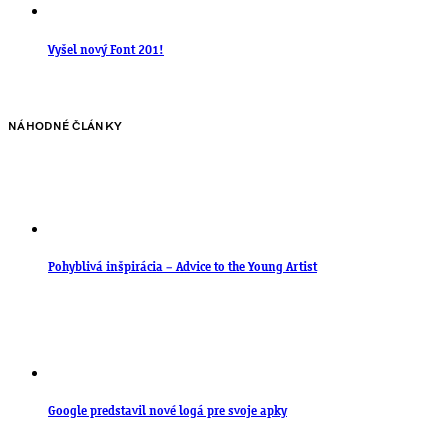
Vyšel nový Font 201!
NÁHODNÉ ČLÁNKY
Pohyblivá inšpirácia – Advice to the Young Artist
Google predstavil nové logá pre svoje apky