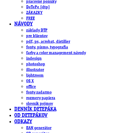
pracovné ponuky
DeTePe [dtp]
ZÁKAZKY
FREE
NÁVODY
základy DTP
pre klientov
pdf, ps, acrobat, distiller
fonty, písmo, typografia
farby a color management návody
indesign
photoshop
illustrator
lightroom
OS X
office
fonty zadarmo
rozmery papiera
slovník pojmov
DENNÍK DETEPÁKA
OD DETEPÁKOV
ODKAZY
EAN generátor