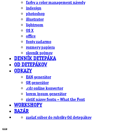
farby a color management návody
indesign
photoshop
illustrator
lightroom
OS X
office
fonty zadarmo
rozmery papiera
slovník pojmov
DENNÍK DETEPÁKA
OD DETEPÁKOV
ODKAZY
EAN generátor
QR generátor
.cdr online konvertor
lorem ipsum generátor
zistiť názov fontu – What the Font
WORKSHOPY
BAZÁR
zaslať súbor do rubriky Od detepákov