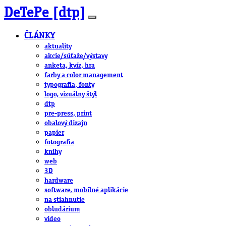
DeTePe [dtp]
ČLÁNKY
aktuality
akcie/súťaže/výstavy
anketa, kvíz, hra
farby a color management
typografia, fonty
logo, vizuálny štýl
dtp
pre-press, print
obalový dizajn
papier
fotografia
knihy
web
3D
hardware
software, mobilné aplikácie
na stiahnutie
obludárium
video