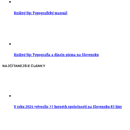
Knižný tip: Typografický manuál
Knižný tip: Typografia a dizajn písma na Slovensku
NAJČÍTANEJŠIE ČLÁNKY
V roku 2024 vytvorilo 77 herných spoločností na Slovensku 83 hier