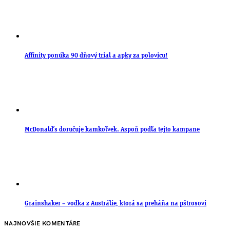
Affinity ponúka 90 dňový trial a apky za polovicu!
McDonald’s doručuje kamkoľvek. Aspoň podľa tejto kampane
Grainshaker – vodka z Austrálie, ktorá sa preháňa na pštrosovi
NAJNOVŠIE KOMENTÁRE