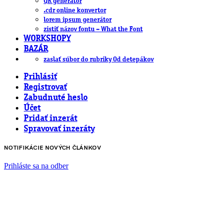
QR generátor
.cdr online konvertor
lorem ipsum generátor
zistiť názov fontu – What the Font
WORKSHOPY
BAZÁR
zaslať súbor do rubriky Od detepákov
Prihlásiť
Registrovať
Zabudnuté heslo
Účet
Pridať inzerát
Spravovať inzeráty
NOTIFIKÁCIE NOVÝCH ČLÁNKOV
Prihláste sa na odber