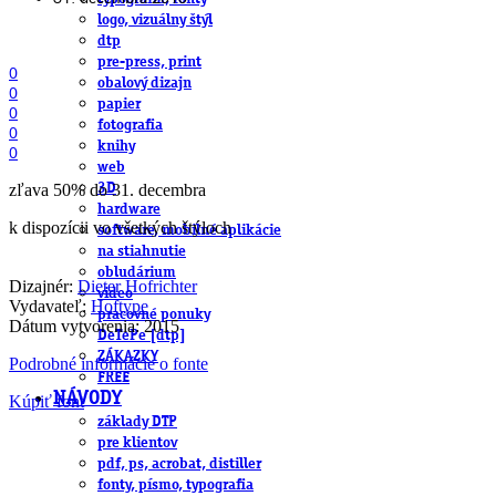
logo, vizuálny štýl
dtp
pre-press, print
0
obalový dizajn
0
papier
0
fotografia
0
knihy
0
web
zľava 50% do 31. decembra
3D
hardware
k dispozícii vo všetkých štýloch
software, mobilné aplikácie
na stiahnutie
obludárium
Dizajnér:
Dieter Hofrichter
video
Vydavateľ:
Hoftype
pracovné ponuky
Dátum vytvorenia: 2015
DeTePe [dtp]
ZÁKAZKY
Podrobné informácie o fonte
FREE
NÁVODY
Kúpiť font
základy DTP
pre klientov
pdf, ps, acrobat, distiller
fonty, písmo, typografia