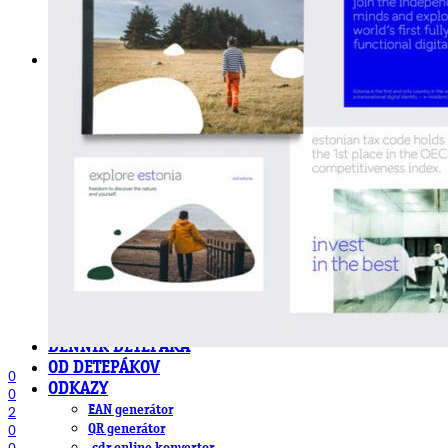
DeTePe [dtp]
ZÁKAZKY
FREE
NÁVODY
základy DTP
pre klientov
pdf, ps, acrobat, distiller
fonty, písmo, typografia
farby a color management návody
indesign
photoshop
illustrator
lightroom
OS X
office
fonty zadarmo
rozmery papiera
slovník pojmov
DENNÍK DETEPÁKA
OD DETEPÁKOV
0
ODKAZY
0
EAN generátor
2
QR generátor
0