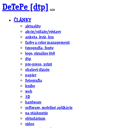
DeTePe [dtp]
ČLÁNKY
aktuality
akcie/súťaže/výstavy
anketa, kvíz, hra
farby a color management
typografia, fonty
logo, vizuálny štýl
dtp
pre-press, print
obalový dizajn
papier
fotografia
knihy
web
3D
hardware
software, mobilné aplikácie
na stiahnutie
obludárium
video