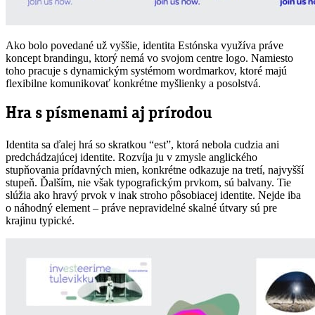
Ako bolo povedané už vyššie, identita Estónska využíva práve
koncept brandingu, ktorý nemá vo svojom centre logo. Namiesto
toho pracuje s dynamickým systémom wordmarkov, ktoré majú
flexibilne komunikovať konkrétne myšlienky a posolstvá.
Hra s písmenami aj prírodou
Identita sa ďalej hrá so skratkou “est”, ktorá nebola cudzia ani
predchádzajúcej identite. Rozvíja ju v zmysle anglického
stupňovania prídavných mien, konkrétne odkazuje na tretí, najvyšší
stupeň. Ďalším, nie však typografickým prvkom, sú balvany. Tie
slúžia ako hravý prvok v inak stroho pôsobiacej identite. Nejde iba
o náhodný element – práve nepravidelné skalné útvary sú pre
krajinu typické.