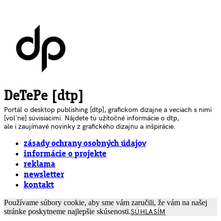
DeTePe [dtp]
Portál o desktop publishing [dtp], grafickom dizajne a veciach s nimi
[voľne] súvisiacimi. Nájdete tu užitočné informácie o dtp,
ale i zaujímavé novinky z grafického dizajnu a inšpirácie.
zásady ochrany osobných údajov
informácie o projekte
reklama
newsletter
kontakt
Používame súbory cookie, aby sme vám zaručili, že vám na našej
stránke poskytneme najlepšie skúsenosti.
SÚHLASÍM