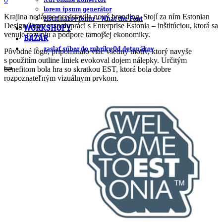
0
.cdr online konvertor
lorem ipsum generátor
Krajina nedávno predstavila nový branding. Stojí za ním Estonian
zistiť názov fontu – What the Font
Design Team v spolupráci s Enterprise Estonia – inštitúciou, ktorá sa
WORKSHOPY
venuje rozvoju a podpore tamojšej ekonomiky.
BAZÁR
zaslať súbor do rubriky Od detepákov
Pôvodné logo, pripomínalo viac všedný motív, ktorý navyše
s použitím outline liniek evokoval dojem nálepky. Určitým
benefitom bola hra so skratkou EST, ktorá bola dobre
rozpoznateľným vizuálnym prvkom.