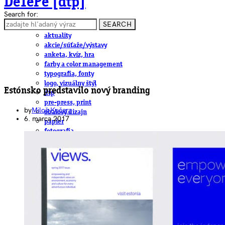
DeTePe [dtp]
Search for:
SEARCH
ČLÁNKY
aktuality
akcie/súťaže/výstavy
anketa, kvíz, hra
farby a color management
typografia, fonty
logo, vizuálny štýl
Estónsko predstavilo nový branding
dtp
pre-press, print
by
Miloš Kučera
obalový dizajn
6. marca 2017
papier
fotografia
knihy
web
3D
hardware
software, mobilné aplikácie
na stiahnutie
obludárium
video
pracovné ponuky