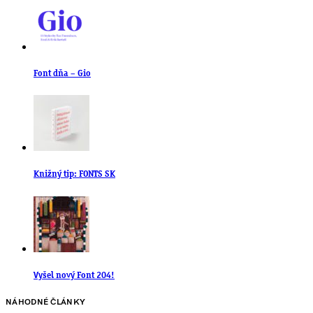
Font dňa – Gio
Knižný tip: FONTS SK
Vyšel nový Font 204!
NÁHODNÉ ČLÁNKY