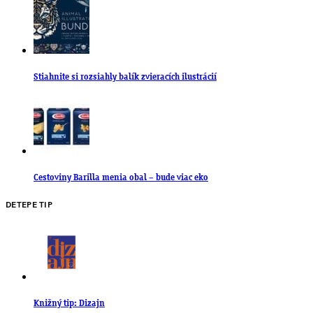
Stiahnite si rozsiahly balík zvieracích ilustrácií
Cestoviny Barilla menia obal – bude viac eko
DETEPE TIP
Knižný tip: Dizajn