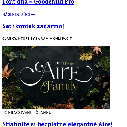
Font dňa – Goodchild Pro
NÁSLEDUJÚCI —
Set ikoniek zadarmo!
ČLÁNKY, KTORÉ BY SA VÁM MOHLI PÁČIŤ
POKRAČOVANIE ČLÁNKU
Stiahnite si bezplatne elegantné Aire!