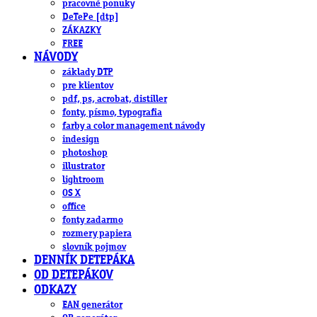
pracovné ponuky
DeTePe [dtp]
ZÁKAZKY
FREE
NÁVODY
základy DTP
pre klientov
pdf, ps, acrobat, distiller
fonty, písmo, typografia
farby a color management návody
indesign
photoshop
illustrator
lightroom
OS X
office
fonty zadarmo
rozmery papiera
slovník pojmov
DENNÍK DETEPÁKA
OD DETEPÁKOV
ODKAZY
EAN generátor