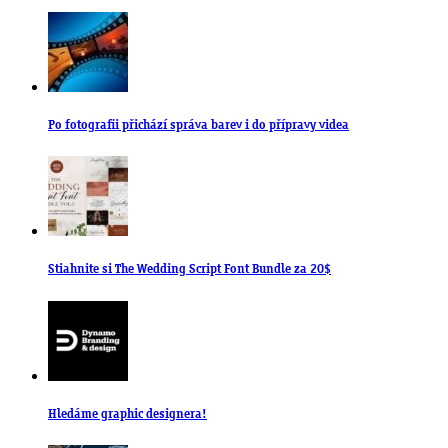
Po fotografii přichází správa barev i do přípravy videa
Stiahnite si The Wedding Script Font Bundle za 20$
Hledáme graphic designera!