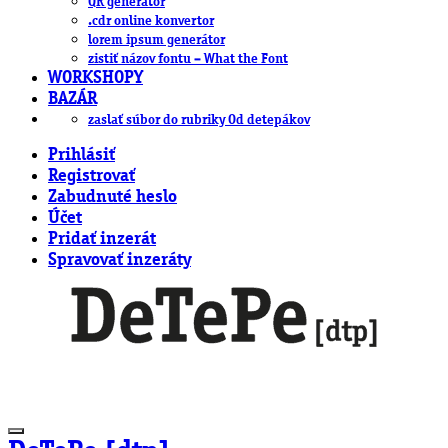
QR generátor
.cdr online konvertor
lorem ipsum generátor
zistiť názov fontu – What the Font
WORKSHOPY
BAZÁR
zaslať súbor do rubriky Od detepákov
Prihlásiť
Registrovať
Zabudnuté heslo
Účet
Pridať inzerát
Spravovať inzeráty