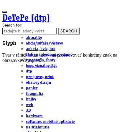
DeTePe [dtp]
Search for:
SEARCH
ČLÁNKY
aktuality
Glyph
akcie/súťaže/výstavy
anketa, kvíz, hra
Tvar v rámci fontu, ktorý má predstavovať konkrétny znak na
farby a color management
obrazovke či papieri.
typografia, fonty
logo, vizuálny štýl
dtp
pre-press, print
obalový dizajn
papier
fotografia
knihy
web
3D
hardware
software, mobilné aplikácie
na stiahnutie