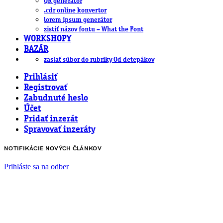
QR generátor
.cdr online konvertor
lorem ipsum generátor
zistiť názov fontu – What the Font
WORKSHOPY
BAZÁR
zaslať súbor do rubriky Od detepákov
Prihlásiť
Registrovať
Zabudnuté heslo
Účet
Pridať inzerát
Spravovať inzeráty
NOTIFIKÁCIE NOVÝCH ČLÁNKOV
Prihláste sa na odber