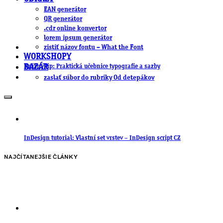
EAN generátor
QR generátor
.cdr online konvertor
lorem ipsum generátor
zistiť názov fontu – What the Font
WORKSHOPY
Knižný tip: Praktická učebnice typografie a sazby
BAZÁR
zaslať súbor do rubriky Od detepákov
InDesign tutorial: Vlastní set vrstev – InDesign script CZ
NAJČÍTANEJŠIE ČLÁNKY