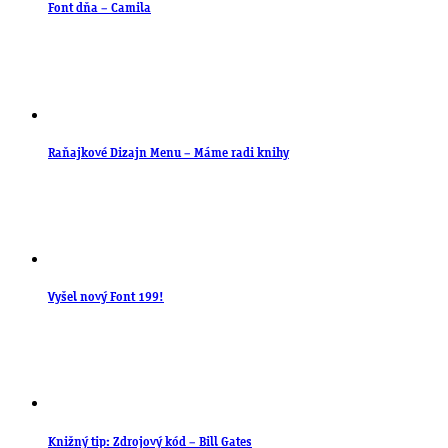
Font dňa – Camila
Raňajkové Dizajn Menu – Máme radi knihy
Vyšel nový Font 199!
Knižný tip: Zdrojový kód – Bill Gates