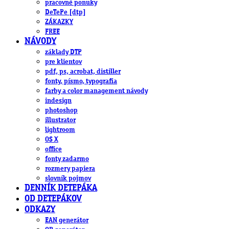
pracovné ponuky
DeTePe [dtp]
ZÁKAZKY
FREE
NÁVODY
základy DTP
pre klientov
pdf, ps, acrobat, distiller
fonty, písmo, typografia
farby a color management návody
indesign
photoshop
illustrator
lightroom
OS X
office
fonty zadarmo
rozmery papiera
slovník pojmov
DENNÍK DETEPÁKA
OD DETEPÁKOV
ODKAZY
EAN generátor