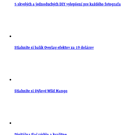
5 skvelých a jednoduchých DIY vylepšení pre každého fotografa
Stiahnite si balík Overlay efektov za 19 dolárov
Stiahnite si štýlové Wild Mango
Digitálna tlač rýchlo a kvalitne