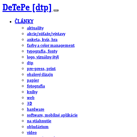
DeTePe [dtp]
ČLÁNKY
aktuality
akcie/súťaže/výstavy
anketa, kvíz, hra
farby a color management
typografia, fonty
logo, vizuálny štýl
dtp
pre-press, print
obalový dizajn
papier
fotografia
knihy
web
3D
hardware
software, mobilné aplikácie
na stiahnutie
obludárium
video