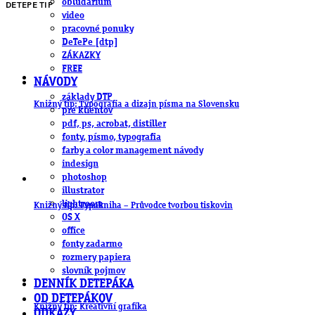
obludárium
DETEPE TIP
video
pracovné ponuky
DeTePe [dtp]
ZÁKAZKY
FREE
NÁVODY
základy DTP
Knižný tip: Typografia a dizajn písma na Slovensku
pre klientov
pdf, ps, acrobat, distiller
fonty, písmo, typografia
farby a color management návody
indesign
photoshop
illustrator
lightroom
Knižný tip: Typokniha – Průvodce tvorbou tiskovin
OS X
office
fonty zadarmo
rozmery papiera
slovník pojmov
DENNÍK DETEPÁKA
OD DETEPÁKOV
Knižný tip: Kreativní grafika
ODKAZY