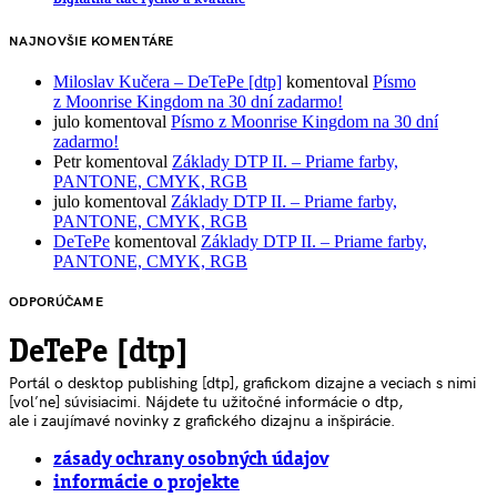
NAJNOVŠIE KOMENTÁRE
Miloslav Kučera – DeTePe [dtp]
komentoval
Písmo
z Moonrise Kingdom na 30 dní zadarmo!
julo
komentoval
Písmo z Moonrise Kingdom na 30 dní
zadarmo!
Petr
komentoval
Základy DTP II. – Priame farby,
PANTONE, CMYK, RGB
julo
komentoval
Základy DTP II. – Priame farby,
PANTONE, CMYK, RGB
DeTePe
komentoval
Základy DTP II. – Priame farby,
PANTONE, CMYK, RGB
ODPORÚČAME
DeTePe [dtp]
Portál o desktop publishing [dtp], grafickom dizajne a veciach s nimi
[voľne] súvisiacimi. Nájdete tu užitočné informácie o dtp,
ale i zaujímavé novinky z grafického dizajnu a inšpirácie.
zásady ochrany osobných údajov
informácie o projekte