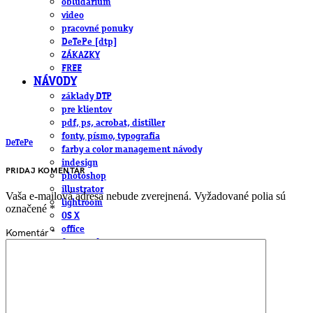
obludárium
video
pracovné ponuky
DeTePe [dtp]
ZÁKAZKY
FREE
NÁVODY
základy DTP
pre klientov
pdf, ps, acrobat, distiller
fonty, písmo, typografia
DeTePe
farby a color management návody
indesign
PRIDAJ KOMENTÁR
photoshop
illustrator
Vaša e-mailová adresa nebude zverejnená.
Vyžadované polia sú
lightroom
označené
*
OS X
office
Komentár
*
fonty zadarmo
rozmery papiera
slovník pojmov
DENNÍK DETEPÁKA
OD DETEPÁKOV
ODKAZY