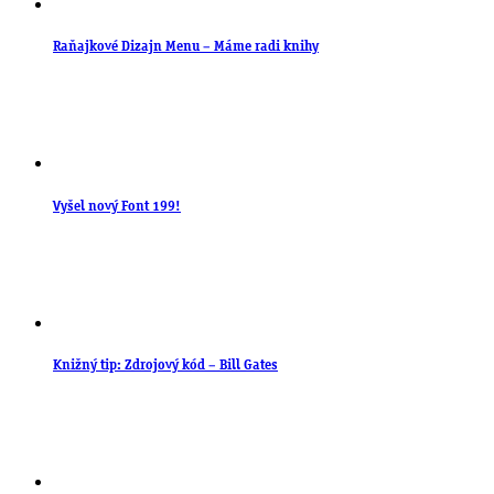
Raňajkové Dizajn Menu – Máme radi knihy
Vyšel nový Font 199!
Knižný tip: Zdrojový kód – Bill Gates