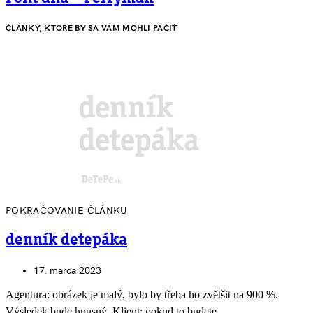
ČLÁNKY, KTORÉ BY SA VÁM MOHLI PÁČIŤ
POKRAČOVANIE ČLÁNKU
denník detepáka
17. marca 2023
Agentura: obrázek je malý, bylo by třeba ho zvětšit na 900 %.
Výsledek bude hnusný. Klient: pokud to budete…