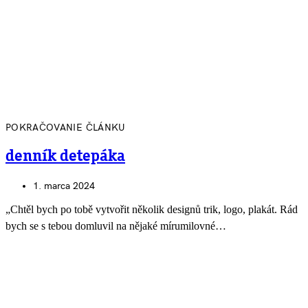
POKRAČOVANIE ČLÁNKU
denník detepáka
1. marca 2024
„Chtěl bych po tobě vytvořit několik designů trik, logo, plakát. Rád
bych se s tebou domluvil na nějaké mírumilovné…