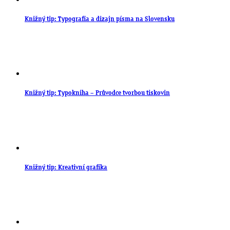
Knižný tip: Typografia a dizajn písma na Slovensku
Knižný tip: Typokniha – Průvodce tvorbou tiskovin
Knižný tip: Kreativní grafika