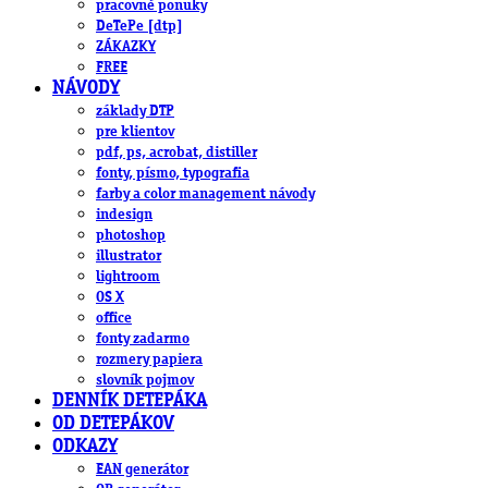
pracovné ponuky
DeTePe [dtp]
ZÁKAZKY
FREE
NÁVODY
základy DTP
pre klientov
pdf, ps, acrobat, distiller
fonty, písmo, typografia
farby a color management návody
indesign
photoshop
illustrator
lightroom
OS X
office
fonty zadarmo
rozmery papiera
slovník pojmov
DENNÍK DETEPÁKA
OD DETEPÁKOV
ODKAZY
EAN generátor