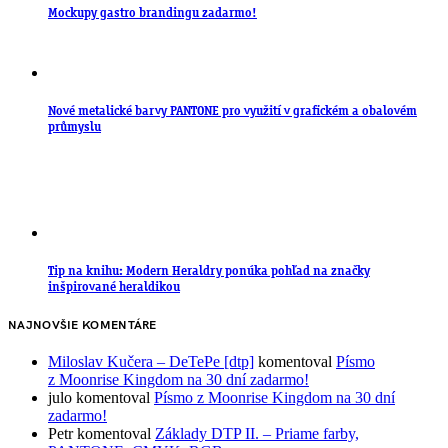
Mockupy gastro brandingu zadarmo!
Nové metalické barvy PANTONE pro využití v grafickém a obalovém
průmyslu
Tip na knihu: Modern Heraldry ponúka pohľad na značky
inšpirované heraldikou
NAJNOVŠIE KOMENTÁRE
Miloslav Kučera – DeTePe [dtp]
komentoval
Písmo
z Moonrise Kingdom na 30 dní zadarmo!
julo
komentoval
Písmo z Moonrise Kingdom na 30 dní
zadarmo!
Petr
komentoval
Základy DTP II. – Priame farby,