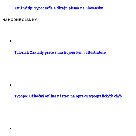
Knižný tip: Typografia a dizajn písma na Slovensku
NÁHODNÉ ČLÁNKY
Tutorial: Základy práce s nástrojom Pen v Illustratore
Typopo: Užitočný online nástroj na opravu typografických chýb