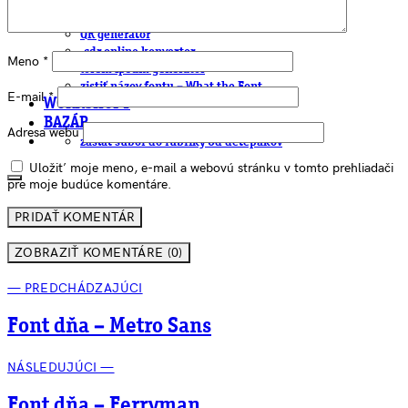
EAN generátor
QR generátor
.cdr online konvertor
Meno
*
lorem ipsum generátor
zistiť názov fontu – What the Font
E-mail
*
WORKSHOPY
BAZÁR
Adresa webu
zaslať súbor do rubriky Od detepákov
Uložiť moje meno, e-mail a webovú stránku v tomto prehliadači
pre moje budúce komentáre.
ZOBRAZIŤ KOMENTÁRE (0)
— PREDCHÁDZAJÚCI
Font dňa – Metro Sans
NÁSLEDUJÚCI —
Font dňa – Ferryman