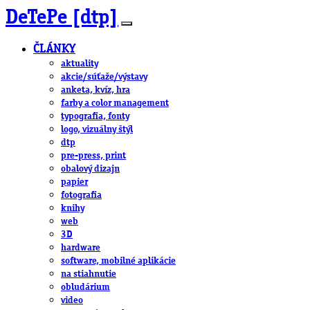
DeTePe [dtp]
ČLÁNKY
aktuality
akcie/súťaže/výstavy
anketa, kvíz, hra
farby a color management
typografia, fonty
logo, vizuálny štýl
dtp
pre-press, print
obalový dizajn
papier
fotografia
knihy
web
3D
hardware
software, mobilné aplikácie
na stiahnutie
obludárium
video