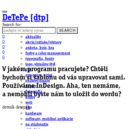
DeTePe [dtp]
Search for:
SEARCH
ČLÁNKY
0
aktuality
0
akcie/súťaže/výstavy
0
anketa, kvíz, hra
0
farby a color management
0
typografia, fonty
logo, vizuálny štýl
V jakém programu pracujete? Chtěli
dtp
pre-press, print
bychom si šablonu od vás upravovat sami.
obalový dizajn
Používáme InDesign. Aha, ten nemáme,
papier
fotografia
a nemohli byste nám to uložit do wordu?
knihy
web
denník detepáka
3D
hardware
software, mobilné aplikácie
na stiahnutie