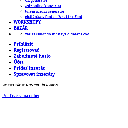
QR generátor
.cdr online konvertor
lorem ipsum generátor
zistiť názov fontu – What the Font
WORKSHOPY
BAZÁR
zaslať súbor do rubriky Od detepákov
Prihlásiť
Registrovať
Zabudnuté heslo
Účet
Pridať inzerát
Spravovať inzeráty
NOTIFIKÁCIE NOVÝCH ČLÁNKOV
Prihláste sa na odber