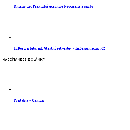
Knižný tip: Praktická učebnice typografie a sazby
InDesign tutorial: Vlastní set vrstev – InDesign script CZ
NAJČÍTANEJŠIE ČLÁNKY
Font dňa – Camila