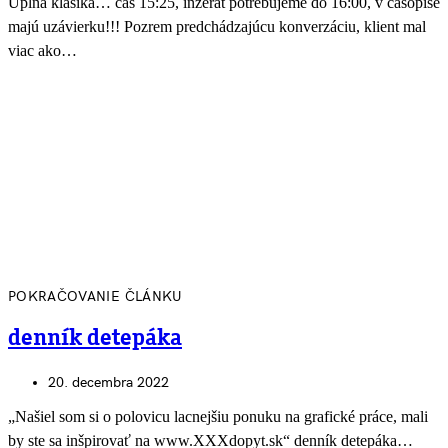
Úplná klasika… čas 15:25, inzerát potrebujeme do 16:00, v časopise
majú uzávierku!!! Pozrem predchádzajúcu konverzáciu, klient mal
viac ako…
POKRAČOVANIE ČLÁNKU
denník detepáka
20. decembra 2022
„Našiel som si o polovicu lacnejšiu ponuku na grafické práce, mali
by ste sa inšpirovať na www.XXXdopyt.sk“ denník detepáka…