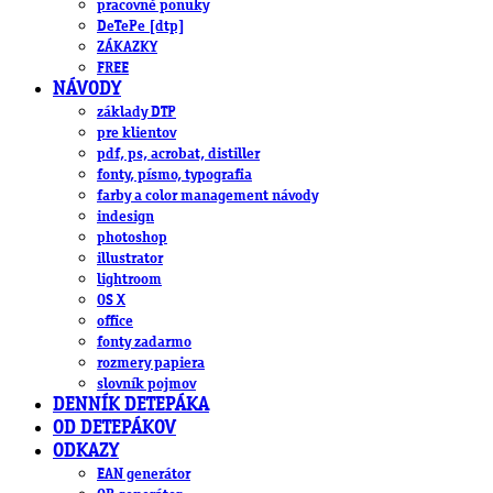
pracovné ponuky
DeTePe [dtp]
ZÁKAZKY
FREE
NÁVODY
základy DTP
pre klientov
pdf, ps, acrobat, distiller
fonty, písmo, typografia
farby a color management návody
indesign
photoshop
illustrator
lightroom
OS X
office
fonty zadarmo
rozmery papiera
slovník pojmov
DENNÍK DETEPÁKA
OD DETEPÁKOV
ODKAZY
EAN generátor