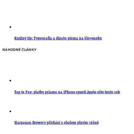
Knižný tip: Typografia a dizajn písma na Slovensku
NÁHODNÉ ČLÁNKY
Tap to Pay: platby priamo na iPhone spustí Apple ešte tento rok
Harpagan Brewery přichází s obalem plným vášně