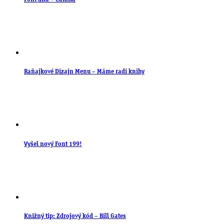
Raňajkové Dizajn Menu – Máme radi knihy
Vyšel nový Font 199!
Knižný tip: Zdrojový kód – Bill Gates