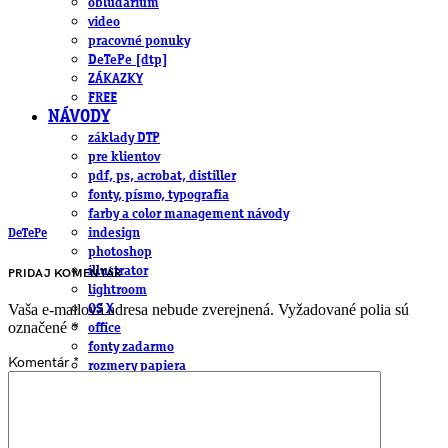
obludárium
video
pracovné ponuky
DeTePe [dtp]
ZÁKAZKY
FREE
NÁVODY
základy DTP
pre klientov
pdf, ps, acrobat, distiller
fonty, písmo, typografia
farby a color management návody
indesign
DeTePe
photoshop
illustrator
PRIDAJ KOMENTÁR
lightroom
Vaša e-mailová adresa nebude zverejnená.
Vyžadované polia sú
OS X
označené
*
office
fonty zadarmo
Komentár
*
rozmery papiera
slovník pojmov
DENNÍK DETEPÁKA
OD DETEPÁKOV
ODKAZY