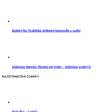
Knižný tip: Praktická učebnice typografie a sazby
InDesign tutorial: Vlastní set vrstev – InDesign script CZ
NAJČÍTANEJŠIE ČLÁNKY
Font dňa – Camila