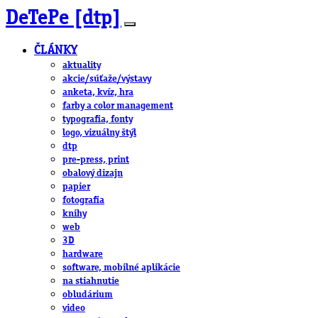
DeTePe [dtp]
ČLÁNKY
aktuality
akcie/súťaže/výstavy
anketa, kvíz, hra
farby a color management
typografia, fonty
logo, vizuálny štýl
dtp
pre-press, print
obalový dizajn
papier
fotografia
knihy
web
3D
hardware
software, mobilné aplikácie
na stiahnutie
obludárium
video