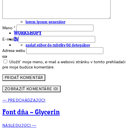
EAN generátor
QR generátor
.cdr online konvertor
lorem ipsum generátor
zistiť názov fontu – What the Font
Meno
*
WORKSHOPY
BAZÁR
E-mail
*
zaslať súbor do rubriky Od detepákov
Adresa webu
Uložiť moje meno, e-mail a webovú stránku v tomto prehliadači
pre moje budúce komentáre.
ZOBRAZIŤ KOMENTÁRE (0)
— PREDCHÁDZAJÚCI
Font dňa – Glycerin
NÁSLEDUJÚCI —