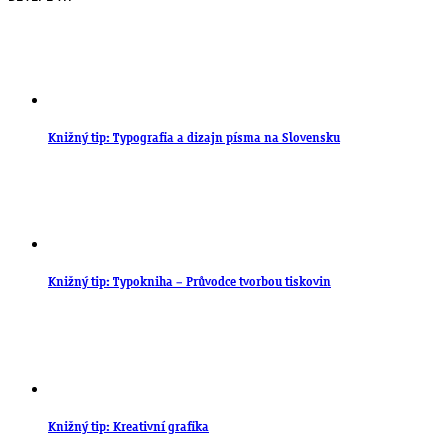
Knižný tip: Typografia a dizajn písma na Slovensku
Knižný tip: Typokniha – Průvodce tvorbou tiskovin
Knižný tip: Kreativní grafika