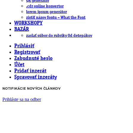
QR generátor
.cdr online konvertor
lorem ipsum generátor
zistiť názov fontu – What the Font
WORKSHOPY
BAZÁR
zaslať súbor do rubriky Od detepákov
Prihlásiť
Registrovať
Zabudnuté heslo
Účet
Pridať inzerát
Spravovať inzeráty
NOTIFIKÁCIE NOVÝCH ČLÁNKOV
Prihláste sa na odber