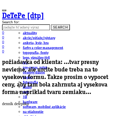
DeTePe [dtp]
Search for:
SEARCH
ČLÁNKY
0
aktuality
0
akcie/súťaže/výstavy
0
anketa, kvíz, hra
0
farby a color management
0
typografia, fonty
logo, vizuálny štýl
požiadavka od klienta: …tvar presny
dtp
pre-press, print
nevieme, ale urcite bude treba na to
obalový dizajn
vysekovu formu. Takze prosim o vypocet
papier
fotografia
ceny, aby tam bola zahrnuta aj vysekova
knihy
forma napriklad tvaru zemiaku…
web
3D
hardware
denník detepáka
software, mobilné aplikácie
na stiahnutie