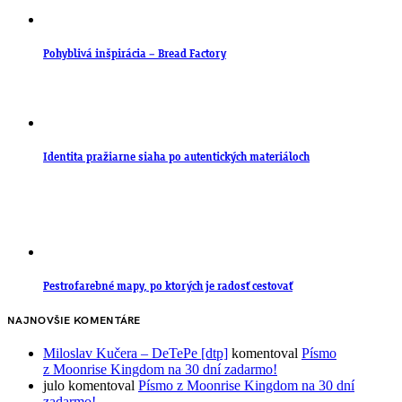
Pohyblivá inšpirácia – Bread Factory
Identita pražiarne siaha po autentických materiáloch
Pestrofarebné mapy, po ktorých je radosť cestovať
NAJNOVŠIE KOMENTÁRE
Miloslav Kučera – DeTePe [dtp]
komentoval
Písmo
z Moonrise Kingdom na 30 dní zadarmo!
julo
komentoval
Písmo z Moonrise Kingdom na 30 dní
zadarmo!