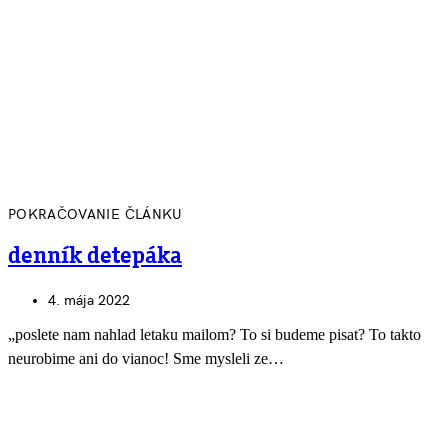
POKRAČOVANIE ČLÁNKU
denník detepáka
4. mája 2022
„poslete nam nahlad letaku mailom? To si budeme pisat? To takto
neurobime ani do vianoc! Sme mysleli ze…