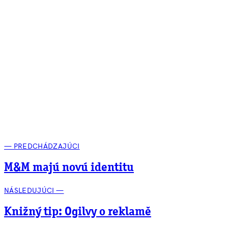
— PREDCHÁDZAJÚCI
M&M majú novú identitu
NÁSLEDUJÚCI —
Knižný tip: Ogilvy o reklamě