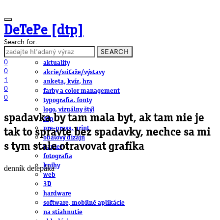
DeTePe [dtp]
Search for:
SEARCH
ČLÁNKY
0
aktuality
0
akcie/súťaže/výstavy
1
anketa, kvíz, hra
0
farby a color management
0
typografia, fonty
logo, vizuálny štýl
spadavka by tam mala byt, ak tam nie je
dtp
pre-press, print
tak to spravte bez spadavky, nechce sa mi
obalový dizajn
s tym stale otravovat grafika
papier
fotografia
knihy
denník detepáka
web
3D
hardware
software, mobilné aplikácie
na stiahnutie