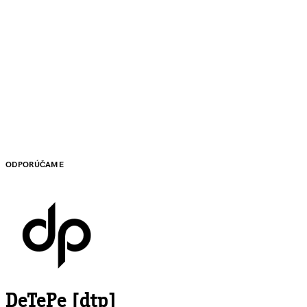
ODPORÚČAME
DeTePe [dtp]