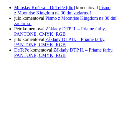
Miloslav Kučera – DeTePe [dtp]
komentoval
Písmo
z Moonrise Kingdom na 30 dní zadarmo!
julo
komentoval
Písmo z Moonrise Kingdom na 30 dní
zadarmo!
Petr
komentoval
Základy DTP II. – Priame farby,
PANTONE, CMYK, RGB
julo
komentoval
Základy DTP II. – Priame farby,
PANTONE, CMYK, RGB
DeTePe
komentoval
Základy DTP II. – Priame farby,
PANTONE, CMYK, RGB