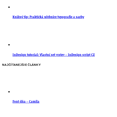
Knižný tip: Praktická učebnice typografie a sazby
InDesign tutorial: Vlastní set vrstev – InDesign script CZ
NAJČÍTANEJŠIE ČLÁNKY
Font dňa – Camila