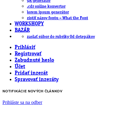
QR generátor
.cdr online konvertor
lorem ipsum generátor
zistiť názov fontu – What the Font
WORKSHOPY
BAZÁR
zaslať súbor do rubriky Od detepákov
Prihlásiť
Registrovať
Zabudnuté heslo
Účet
Pridať inzerát
Spravovať inzeráty
NOTIFIKÁCIE NOVÝCH ČLÁNKOV
Prihláste sa na odber