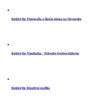
Knižný tip: Typografia a dizajn písma na Slovensku
Knižný tip: Typokniha – Průvodce tvorbou tiskovin
Knižný tip: Kreativní grafika