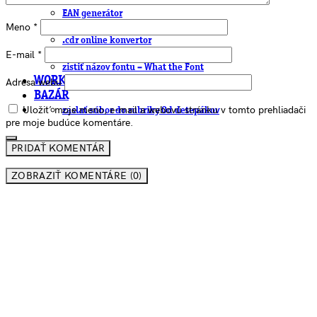
EAN generátor
Meno
*
QR generátor
.cdr online konvertor
lorem ipsum generátor
E-mail
*
zistiť názov fontu – What the Font
WORKSHOPY
Adresa webu
BAZÁR
Uložiť moje meno, e-mail a webovú stránku v tomto prehliadači
zaslať súbor do rubriky Od detepákov
pre moje budúce komentáre.
ZOBRAZIŤ KOMENTÁRE (0)