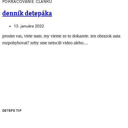
POKRAČOVANIE ČLÁNKU
denník detepáka
13. januára 2022
prosim vas, viete nam. my vieme ze to dokazete. ten obrazok auta
rozpohybovat? zeby sme netocili video alebo…
DETEPE TIP