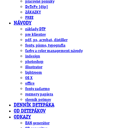
pracovné ponuky
DeTePe [dtp]
ZÁKAZKY
FREE
NÁVODY
základy DTP
pre klientov
pdf, ps, acrobat, distiller
fonty, písmo, typografia
farby a color management návody
indesign
photoshop
illustrator
lightroom
OS X
office
fonty zadarmo
rozmery papiera
slovník pojmov
DENNÍK DETEPÁKA
OD DETEPÁKOV
ODKAZY
EAN generátor