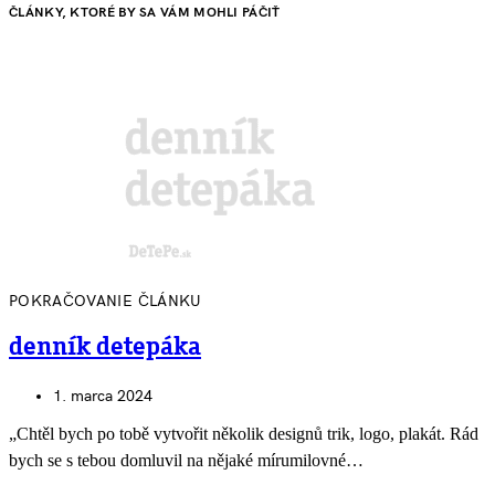
ČLÁNKY, KTORÉ BY SA VÁM MOHLI PÁČIŤ
POKRAČOVANIE ČLÁNKU
denník detepáka
1. marca 2024
„Chtěl bych po tobě vytvořit několik designů trik, logo, plakát. Rád
bych se s tebou domluvil na nějaké mírumilovné…