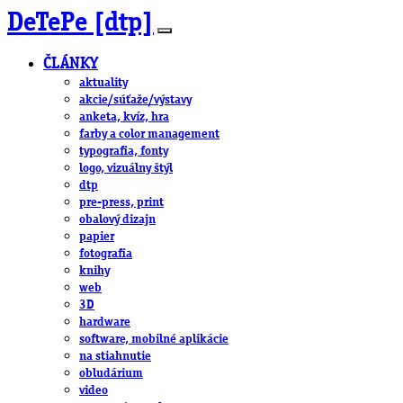
DeTePe [dtp]
ČLÁNKY
aktuality
akcie/súťaže/výstavy
anketa, kvíz, hra
farby a color management
typografia, fonty
logo, vizuálny štýl
dtp
pre-press, print
obalový dizajn
papier
fotografia
knihy
web
3D
hardware
software, mobilné aplikácie
na stiahnutie
obludárium
video