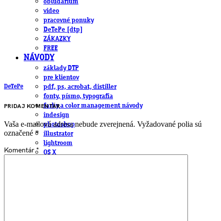
obludárium
video
pracovné ponuky
DeTePe [dtp]
ZÁKAZKY
FREE
NÁVODY
základy DTP
pre klientov
DeTePe
pdf, ps, acrobat, distiller
fonty, písmo, typografia
farby a color management návody
PRIDAJ KOMENTÁR
indesign
Vaša e-mailová adresa nebude zverejnená.
Vyžadované polia sú
photoshop
označené
*
illustrator
lightroom
Komentár
*
OS X
office
fonty zadarmo
rozmery papiera
slovník pojmov
DENNÍK DETEPÁKA
OD DETEPÁKOV
ODKAZY