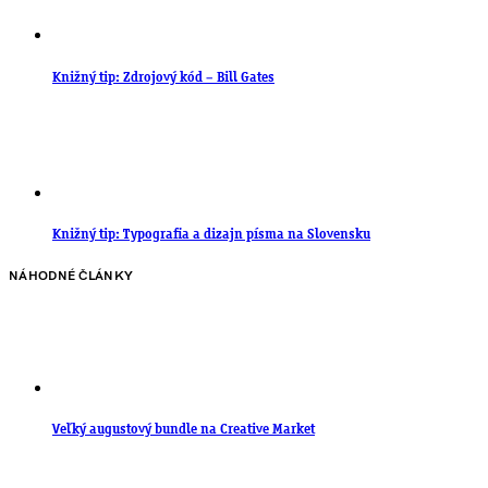
Knižný tip: Zdrojový kód – Bill Gates
Knižný tip: Typografia a dizajn písma na Slovensku
NÁHODNÉ ČLÁNKY
Veľký augustový bundle na Creative Market