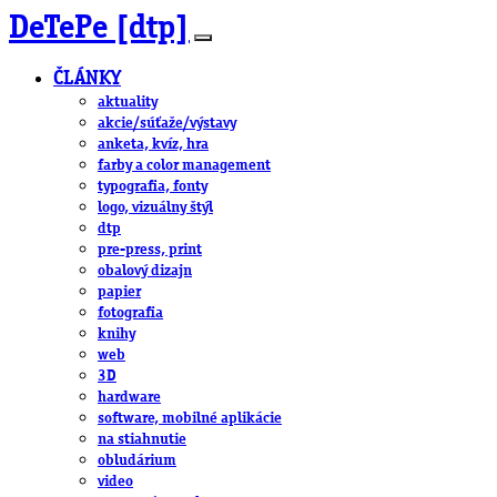
DeTePe [dtp]
ČLÁNKY
aktuality
akcie/súťaže/výstavy
anketa, kvíz, hra
farby a color management
typografia, fonty
logo, vizuálny štýl
dtp
pre-press, print
obalový dizajn
papier
fotografia
knihy
web
3D
hardware
software, mobilné aplikácie
na stiahnutie
obludárium
video