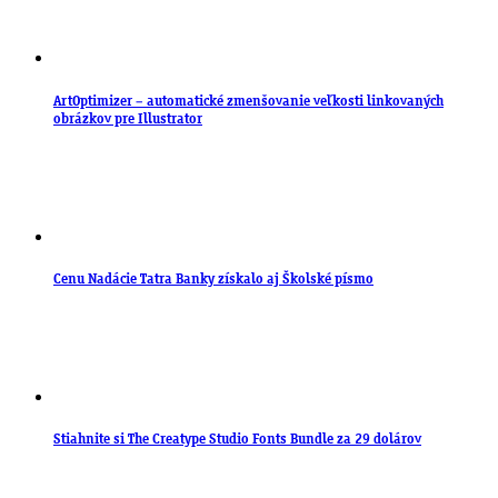
ArtOptimizer – automatické zmenšovanie veľkosti linkovaných
obrázkov pre Illustrator
Cenu Nadácie Tatra Banky získalo aj Školské písmo
Stiahnite si The Creatype Studio Fonts Bundle za 29 dolárov