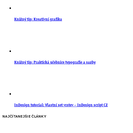
Knižný tip: Kreativní grafika
Knižný tip: Praktická učebnice typografie a sazby
InDesign tutorial: Vlastní set vrstev – InDesign script CZ
NAJČÍTANEJŠIE ČLÁNKY