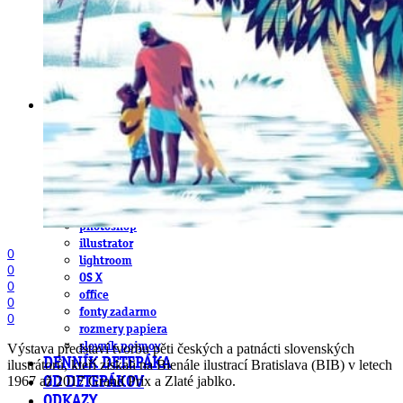
obludárium
video
pracovné ponuky
DeTePe [dtp]
ZÁKAZKY
FREE
NÁVODY
základy DTP
pre klientov
pdf, ps, acrobat, distiller
fonty, písmo, typografia
farby a color management návody
indesign
photoshop
illustrator
0
lightroom
0
OS X
0
office
0
fonty zadarmo
0
rozmery papiera
slovník pojmov
Výstava představí tvorbu pěti českých a patnácti slovenských
DENNÍK DETEPÁKA
ilustrátorů, kteří získali na Bienále ilustrací Bratislava (BIB) v letech
1967 až 2017 Grand Prix a Zlaté jablko.
OD DETEPÁKOV
ODKAZY