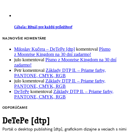
Cábala: Rituál pre každú príležitosť
NAJNOVŠIE KOMENTÁRE
Miloslav Kučera – DeTePe [dtp]
komentoval
Písmo
z Moonrise Kingdom na 30 dní zadarmo!
julo
komentoval
Písmo z Moonrise Kingdom na 30 dní
zadarmo!
Petr
komentoval
Základy DTP II. – Priame farby,
PANTONE, CMYK, RGB
julo
komentoval
Základy DTP II. – Priame farby,
PANTONE, CMYK, RGB
DeTePe
komentoval
Základy DTP II. – Priame farby,
PANTONE, CMYK, RGB
ODPORÚČAME
DeTePe [dtp]
Portál o desktop publishing [dtp], grafickom dizajne a veciach s nimi