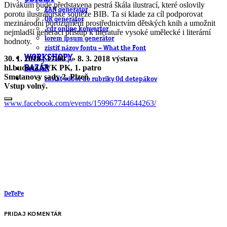
Divákům bude představena pestrá škála ilustrací, které oslovily
EAN generátor
porotu ilustrátorské soutěže BIB. Ta si klade za cíl podporovat
QR generátor
mezinárodní porozumění prostřednictvím dětských knih a umožnit
.cdr online konvertor
nejmladší generaci přístup k literatuře vysoké umělecké i literární
lorem ipsum generátor
hodnoty.
zistiť názov fontu – What the Font
WORKSHOPY
30. 1. 2018 | 17:00 | » 8. 3. 2018 výstava
hl.budova SVK PK, 1. patro
BAZÁR
Smetanovy sady 2, Plzeň
zaslať súbor do rubriky Od detepákov
Vstup volný.
www.facebook.com/events/159967744644263/
DeTePe
PRIDAJ KOMENTÁR