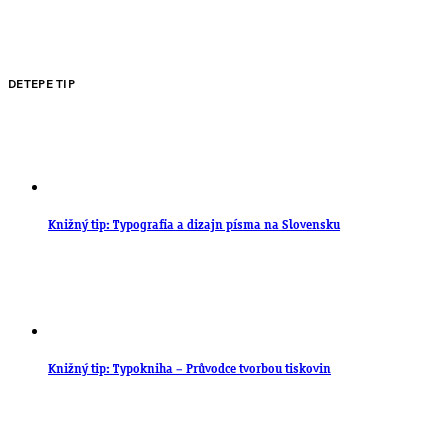
DETEPE TIP
Knižný tip: Typografia a dizajn písma na Slovensku
Knižný tip: Typokniha – Průvodce tvorbou tiskovin