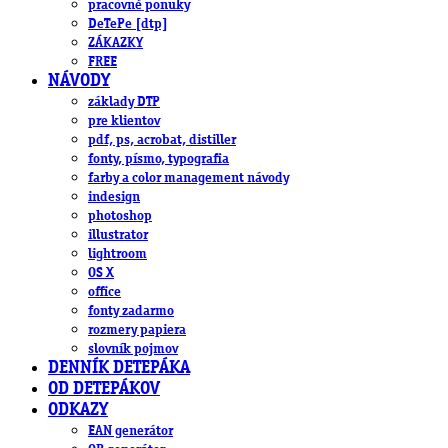
pracovné ponuky
DeTePe [dtp]
ZÁKAZKY
FREE
NÁVODY
základy DTP
pre klientov
pdf, ps, acrobat, distiller
fonty, písmo, typografia
farby a color management návody
indesign
photoshop
illustrator
lightroom
OS X
office
fonty zadarmo
rozmery papiera
slovník pojmov
DENNÍK DETEPÁKA
OD DETEPÁKOV
ODKAZY
EAN generátor