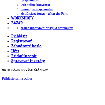
QR generátor
.cdr online konvertor
lorem ipsum generátor
zistiť názov fontu – What the Font
WORKSHOPY
BAZÁR
zaslať súbor do rubriky Od detepákov
Prihlásiť
Registrovať
Zabudnuté heslo
Účet
Pridať inzerát
Spravovať inzeráty
NOTIFIKÁCIE NOVÝCH ČLÁNKOV
Prihláste sa na odber