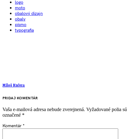
logo
moto
obalový dizajn
obaly
písmo
typografia
Miloš Kučera
PRIDAJ KOMENTÁR
Vaša e-mailová adresa nebude zverejnená.
Vyžadované polia sú
označené
*
Komentár
*