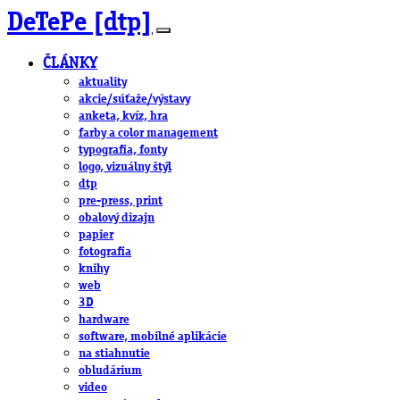
DeTePe [dtp]
ČLÁNKY
aktuality
akcie/súťaže/výstavy
anketa, kvíz, hra
farby a color management
typografia, fonty
logo, vizuálny štýl
dtp
pre-press, print
obalový dizajn
papier
fotografia
knihy
web
3D
hardware
software, mobilné aplikácie
na stiahnutie
obludárium
video