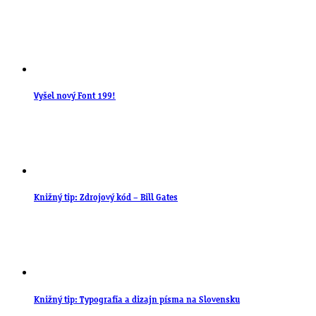
Vyšel nový Font 199!
Knižný tip: Zdrojový kód – Bill Gates
Knižný tip: Typografia a dizajn písma na Slovensku