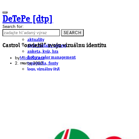
DeTePe [dtp]
Search for:
SEARCH
ČLÁNKY
aktuality
Castrol “osviežil” svoju vizuálnu identitu
akcie/súťaže/výstavy
anketa, kvíz, hra
by
Miloš Kučera
farby a color management
2. marca 2023
typografia, fonty
logo, vizuálny štýl
dtp
pre-press, print
obalový dizajn
papier
fotografia
knihy
web
3D
hardware
software, mobilné aplikácie
na stiahnutie