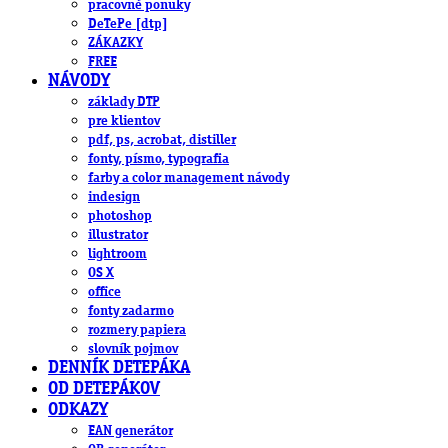
pracovné ponuky
DeTePe [dtp]
ZÁKAZKY
FREE
NÁVODY
základy DTP
pre klientov
pdf, ps, acrobat, distiller
fonty, písmo, typografia
farby a color management návody
indesign
photoshop
illustrator
lightroom
OS X
office
fonty zadarmo
rozmery papiera
slovník pojmov
DENNÍK DETEPÁKA
OD DETEPÁKOV
ODKAZY
EAN generátor