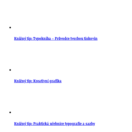
Knižný tip: Typokniha – Průvodce tvorbou tiskovin
Knižný tip: Kreativní grafika
Knižný tip: Praktická učebnice typografie a sazby