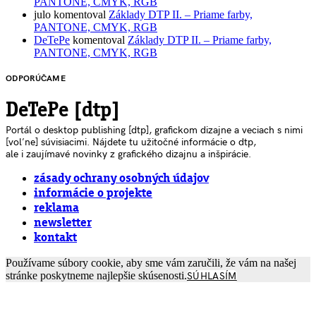
PANTONE, CMYK, RGB
julo
komentoval
Základy DTP II. – Priame farby,
PANTONE, CMYK, RGB
DeTePe
komentoval
Základy DTP II. – Priame farby,
PANTONE, CMYK, RGB
ODPORÚČAME
DeTePe [dtp]
Portál o desktop publishing [dtp], grafickom dizajne a veciach s nimi
[voľne] súvisiacimi. Nájdete tu užitočné informácie o dtp,
ale i zaujímavé novinky z grafického dizajnu a inšpirácie.
zásady ochrany osobných údajov
informácie o projekte
reklama
newsletter
kontakt
Používame súbory cookie, aby sme vám zaručili, že vám na našej
stránke poskytneme najlepšie skúsenosti.
SÚHLASÍM