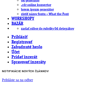
QR generátor
.cdr online konvertor
lorem ipsum generátor
zistiť názov fontu – What the Font
WORKSHOPY
BAZÁR
zaslať súbor do rubriky Od detepákov
Prihlásiť
Registrovať
Zabudnuté heslo
Účet
Pridať inzerát
Spravovať inzeráty
NOTIFIKÁCIE NOVÝCH ČLÁNKOV
Prihláste sa na odber