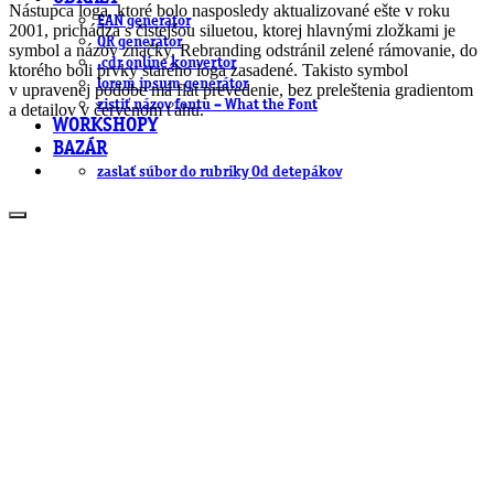
Nástupca loga, ktoré bolo nasposledy aktualizované ešte v roku
EAN generátor
2001, prichádza s čistejšou siluetou, ktorej hlavnými zložkami je
QR generátor
symbol a názov značky. Rebranding odstránil zelené rámovanie, do
.cdr online konvertor
ktorého boli prvky starého loga zasadené. Takisto symbol
lorem ipsum generátor
v upravenej podobe má flat prevedenie, bez preleštenia gradientom
zistiť názov fontu – What the Font
a detailov v červenom ťahu.
WORKSHOPY
BAZÁR
zaslať súbor do rubriky Od detepákov