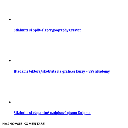
Stiahnite si Split-Flap Typography Creator
Hľadáme lektora/školiteľa na grafické kurzy – VaV akademy
Stiahnite si elegantné nadpisové písmo Enigma
NAJNOVŠIE KOMENTÁRE