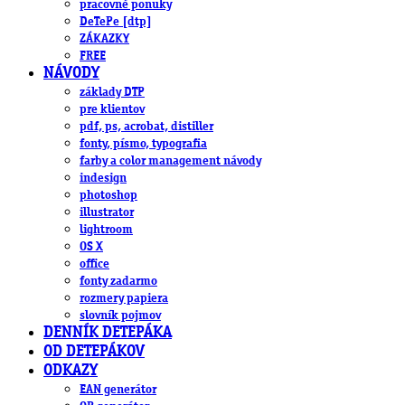
pracovné ponuky
DeTePe [dtp]
ZÁKAZKY
FREE
NÁVODY
základy DTP
pre klientov
pdf, ps, acrobat, distiller
fonty, písmo, typografia
farby a color management návody
indesign
photoshop
illustrator
lightroom
OS X
office
fonty zadarmo
rozmery papiera
slovník pojmov
DENNÍK DETEPÁKA
OD DETEPÁKOV
ODKAZY
EAN generátor