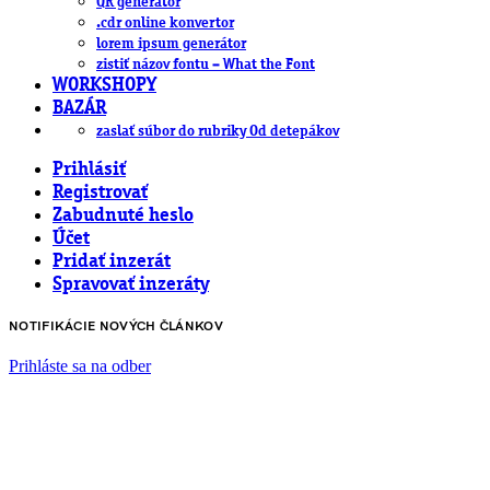
QR generátor
.cdr online konvertor
lorem ipsum generátor
zistiť názov fontu – What the Font
WORKSHOPY
BAZÁR
zaslať súbor do rubriky Od detepákov
Prihlásiť
Registrovať
Zabudnuté heslo
Účet
Pridať inzerát
Spravovať inzeráty
NOTIFIKÁCIE NOVÝCH ČLÁNKOV
Prihláste sa na odber