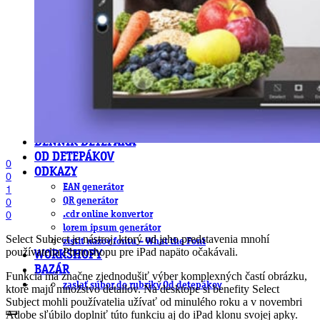
farby a color management návody
indesign
photoshop
illustrator
lightroom
OS X
office
fonty zadarmo
rozmery papiera
slovník pojmov
DENNÍK DETEPÁKA
OD DETEPÁKOV
0
ODKAZY
0
EAN generátor
1
QR generátor
0
0
.cdr online konvertor
lorem ipsum generátor
Select Subject je nástroj, ktorý od jeho predstavenia mnohí
zistiť názov fontu – What the Font
používatelia Photoshopu pre iPad napäto očakávali.
WORKSHOPY
BAZÁR
Funkcia má značne zjednodušiť výber komplexných častí obrázku,
zaslať súbor do rubriky Od detepákov
ktoré majú množstvo detailov. Na desktope si benefity Select
Subject mohli používatelia užívať od minulého roku a v novembri
Adobe sľúbilo doplniť túto funkciu aj do iPad klonu svojej apky.