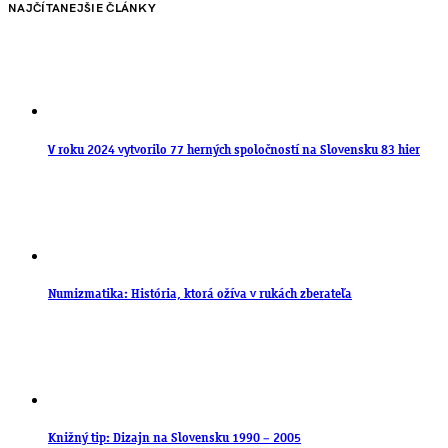
NAJČÍTANEJŠIE ČLÁNKY
V roku 2024 vytvorilo 77 herných spoločností na Slovensku 83 hier
Numizmatika: História, ktorá ožíva v rukách zberateľa
Knižný tip: Dizajn na Slovensku 1990 – 2005