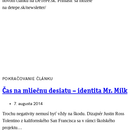
novom článku na DeTePe.sk. Prihlásiť sa môžete
na detepe.sk/newsletter/
POKRAČOVANIE ČLÁNKU
Čas na mliečnu desiatu – identita Mr. Milk
7. augusta 2014
Trochu negativity nemusí byť vždy na škodu. Dizajnér Justin Ross
Tolentino z kalifornského San Francisca sa v rámci školského
projektu…