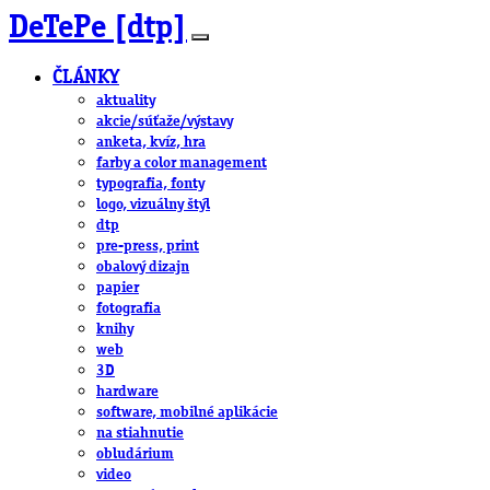
DeTePe [dtp]
ČLÁNKY
aktuality
akcie/súťaže/výstavy
anketa, kvíz, hra
farby a color management
typografia, fonty
logo, vizuálny štýl
dtp
pre-press, print
obalový dizajn
papier
fotografia
knihy
web
3D
hardware
software, mobilné aplikácie
na stiahnutie
obludárium
video