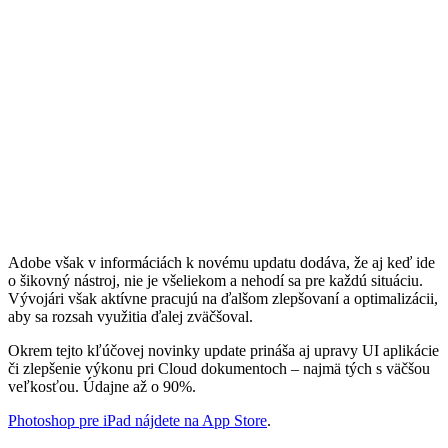
Adobe však v informáciách k novému updatu dodáva, že aj keď ide
o šikovný nástroj, nie je všeliekom a nehodí sa pre každú situáciu.
Vývojári však aktívne pracujú na ďalšom zlepšovaní a optimalizácii,
aby sa rozsah využitia ďalej zväčšoval.
Okrem tejto kľúčovej novinky update prináša aj upravy UI aplikácie
či zlepšenie výkonu pri Cloud dokumentoch – najmä tých s väčšou
veľkosťou. Údajne až o 90%.
Photoshop pre iPad nájdete na App Store
.