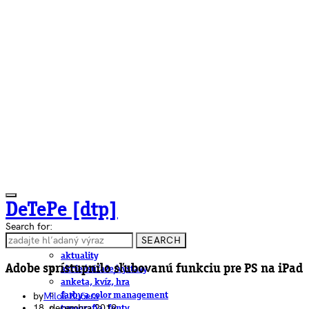
DeTePe [dtp]
Search for:
SEARCH
ČLÁNKY
aktuality
Adobe sprístupnilo sľubovanú funkciu pre PS na iPad
akcie/súťaže/výstavy
anketa, kvíz, hra
by
Miloš Kučera
farby a color management
18. decembra 2019
typografia, fonty