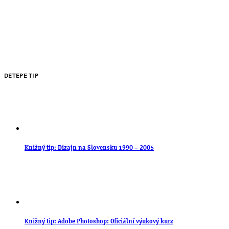
DETEPE TIP
Knižný tip: Dizajn na Slovensku 1990 – 2005
Knižný tip: Adobe Photoshop: Oficiální výukový kurz