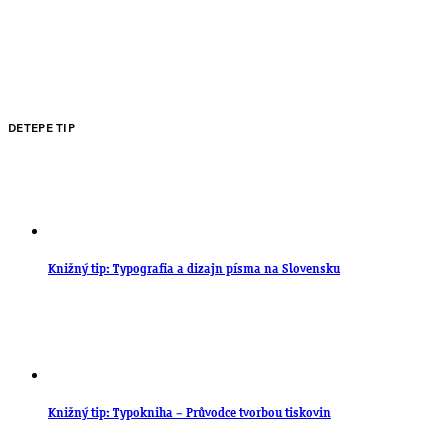
DETEPE TIP
Knižný tip: Typografia a dizajn písma na Slovensku
Knižný tip: Typokniha – Průvodce tvorbou tiskovin