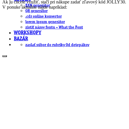
Ak ju chcete využiť, stačí pri nákupe zadať zľavový kód JOLLY30.
EAN generátor
V ponuke aktuálne nájde napríklad:
QR generátor
.cdr online konvertor
lorem ipsum generátor
zistiť názov fontu – What the Font
WORKSHOPY
BAZÁR
zaslať súbor do rubriky Od detepákov