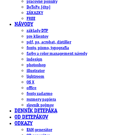
pracovné ponuky
DeTePe [dtp]
ZÁKAZKY
FREE
NÁVODY
základy DTP
pre klientov
pdf, ps, acrobat, distiller
fonty, písmo, typografia
farby a color management návody
indesign
photoshop
illustrator
lightroom
OS X
office
fonty zadarmo
rozmery papiera
slovník pojmov
DENNÍK DETEPÁKA
OD DETEPÁKOV
ODKAZY
EAN generátor