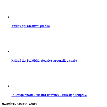
Knižný tip: Kreativní grafika
Knižný tip: Praktická učebnice typografie a sazby
InDesign tutorial: Vlastní set vrstev – InDesign script CZ
NAJČÍTANEJŠIE ČLÁNKY