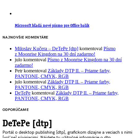
Microsoft hľadá nové písmo pre Office balík
NAJNOVŠIE KOMENTÁRE
Miloslav Kučera – DeTePe [dtp]
komentoval
Písmo
z Moonrise Kingdom na 30 dní zadarmo!
julo
komentoval
Písmo z Moonrise Kingdom na 30 dní
zadarmo!
Petr
komentoval
Základy DTP II. – Priame farby,
PANTONE, CMYK, RGB
julo
komentoval
Základy DTP II. – Priame farby,
PANTONE, CMYK, RGB
DeTePe
komentoval
Základy DTP II. – Priame farby,
PANTONE, CMYK, RGB
ODPORÚČAME
DeTePe [dtp]
Portál o desktop publishing [dtp], grafickom dizajne a veciach s nimi
[voľne] súvisiacimi. Nájdete tu užitočné informácie o dtp,