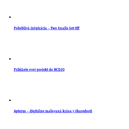
Pohyblivá inšpirácia – Two Snails Set Off
Prihláste svoj projekt do NCD20
Apterus – digitálne maľovaná krása v škaredosti