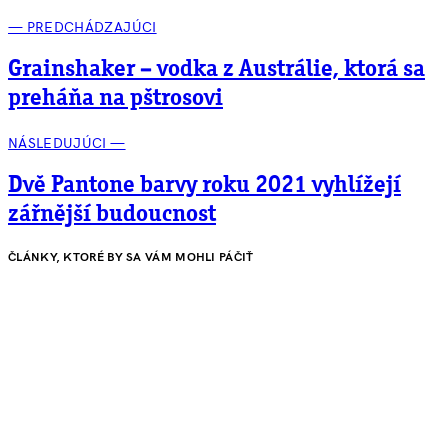
— PREDCHÁDZAJÚCI
Grainshaker – vodka z Austrálie, ktorá sa
preháňa na pštrosovi
NÁSLEDUJÚCI —
Dvě Pantone barvy roku 2021 vyhlížejí
zářnější budoucnost
ČLÁNKY, KTORÉ BY SA VÁM MOHLI PÁČIŤ