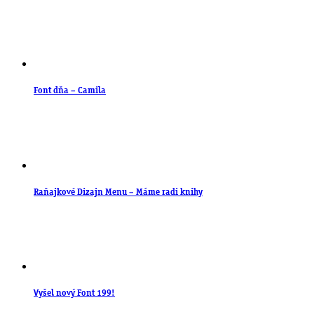
Font dňa – Camila
Raňajkové Dizajn Menu – Máme radi knihy
Vyšel nový Font 199!