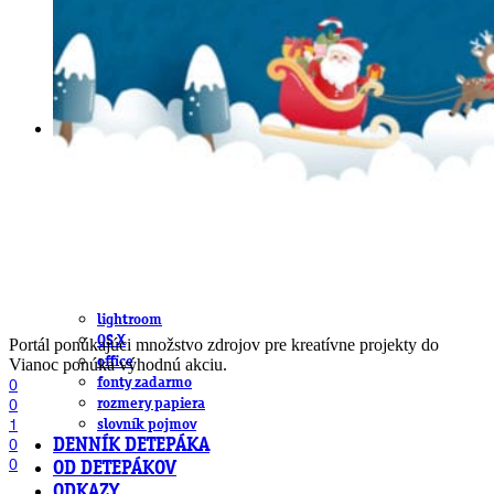
obludárium
video
pracovné ponuky
DeTePe [dtp]
ZÁKAZKY
FREE
NÁVODY
základy DTP
pre klientov
pdf, ps, acrobat, distiller
fonty, písmo, typografia
farby a color management návody
indesign
photoshop
illustrator
lightroom
OS X
Portál ponúkajúci množstvo zdrojov pre kreatívne projekty do
office
Vianoc ponúka výhodnú akciu.
fonty zadarmo
0
0
rozmery papiera
1
slovník pojmov
0
DENNÍK DETEPÁKA
0
OD DETEPÁKOV
ODKAZY