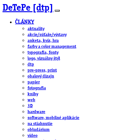
DeTePe [dtp]
ČLÁNKY
aktuality
akcie/súťaže/výstavy
anketa, kvíz, hra
farby a color management
typografia, fonty
logo, vizuálny štýl
dtp
pre-press, print
obalový dizajn
papier
fotografia
knihy
web
3D
hardware
software, mobilné aplikácie
na stiahnutie
obludárium
video