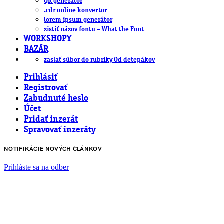
QR generátor
.cdr online konvertor
lorem ipsum generátor
zistiť názov fontu – What the Font
WORKSHOPY
BAZÁR
zaslať súbor do rubriky Od detepákov
Prihlásiť
Registrovať
Zabudnuté heslo
Účet
Pridať inzerát
Spravovať inzeráty
NOTIFIKÁCIE NOVÝCH ČLÁNKOV
Prihláste sa na odber