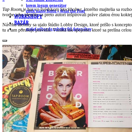
.cdr online konvertor
lorem ipsum generátor
Tap Room
je bar vo švédskom
Stockholme,
ktorého majitelia sa rozh
zistiť názov fontu – What the Font
tvorbe jeho identity sa preto autori inšpirovali práve zlatou érou kokte
WORKSHOPY
BAZÁR
Návrhu identity sa ujalo štúdio Lobby Design, ktoré prišlo s koncep
zaslať súbor do rubriky Od detepákov
tu a tam porušuje pravidlá. Vzniká tak spojenie, ktoré sa prelína cel