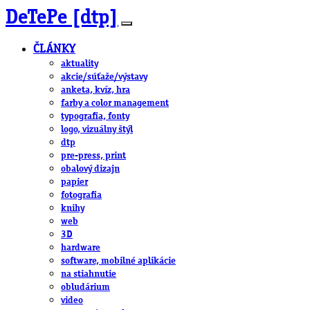
DeTePe [dtp]
ČLÁNKY
aktuality
akcie/súťaže/výstavy
anketa, kvíz, hra
farby a color management
typografia, fonty
logo, vizuálny štýl
dtp
pre-press, print
obalový dizajn
papier
fotografia
knihy
web
3D
hardware
software, mobilné aplikácie
na stiahnutie
obludárium
video