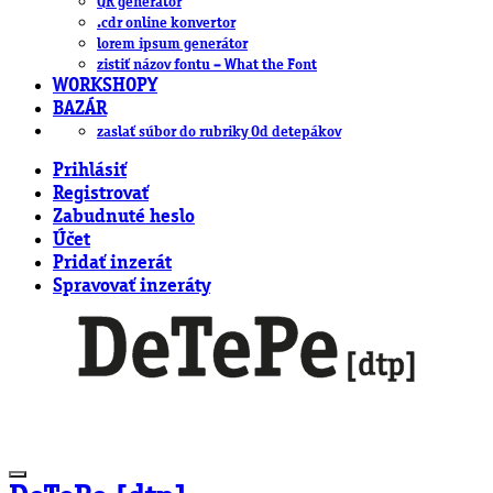
QR generátor
.cdr online konvertor
lorem ipsum generátor
zistiť názov fontu – What the Font
WORKSHOPY
BAZÁR
zaslať súbor do rubriky Od detepákov
Prihlásiť
Registrovať
Zabudnuté heslo
Účet
Pridať inzerát
Spravovať inzeráty