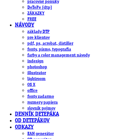
pracovné ponuky
DeTePe [dtp]
ZÁKAZKY
FREE
NÁVODY
základy DTP
pre klientov
pdf, ps, acrobat, distiller
fonty, písmo, typografia
farby a color management návody
indesign
photoshop
illustrator
lightroom
OS X
office
fonty zadarmo
rozmery papiera
slovník pojmov
DENNÍK DETEPÁKA
OD DETEPÁKOV
ODKAZY
EAN generátor