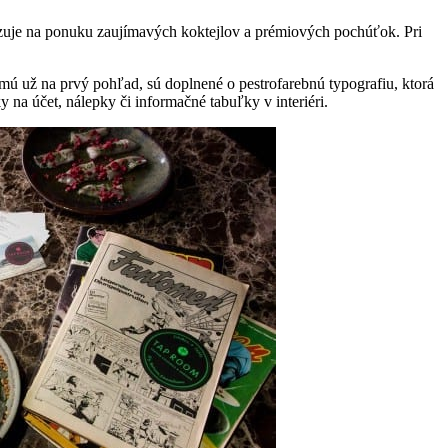
alizuje na ponuku zaujímavých koktejlov a prémiových pochúťok. Pri
mú už na prvý pohľad, sú doplnené o pestrofarebnú typografiu, ktorá
y na účet, nálepky či informačné tabuľky v interiéri.