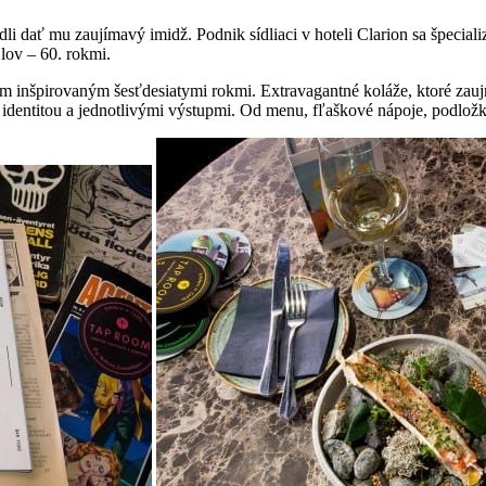
odli dať mu zaujímavý imidž. Podnik sídliaci v hoteli Clarion sa špeci
jlov – 60. rokmi.
tom inšpirovaným šesťdesiatymi rokmi. Extravagantné koláže, ktoré zauj
ou identitou a jednotlivými výstupmi. Od menu, fľaškové nápoje, podložk