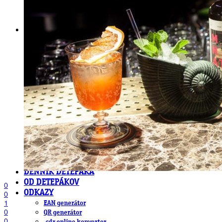
DeTePe [dtp]
ZÁKAZKY
FREE
NÁVODY
základy DTP
pre klientov
pdf, ps, acrobat, distiller
fonty, písmo, typografia
farby a color management návody
indesign
photoshop
illustrator
lightroom
OS X
office
fonty zadarmo
rozmery papiera
slovník pojmov
DENNÍK DETEPÁKA
OD DETEPÁKOV
0
ODKAZY
0
1
EAN generátor
0
QR generátor
0