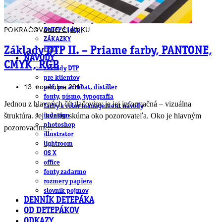
obludárium
video
pracovné ponuky
POKRAČOVANIE ČLÁNKU
DeTePe [dtp]
ZÁKAZKY
Základy DTP II. – Priame farby, PANTONE,
FREE
NÁVODY
CMYK, RGB
základy DTP
pre klientov
13. novembra 2014
pdf, ps, acrobat, distiller
fonty, písmo, typografia
Jednou z hlavných čŕt tlačoviny je jej informačná – vizuálna
farby a color management návody
štruktúra. Jej kvalitu skúma oko pozorovateľa. Oko je hlavným
indesign
photoshop
pozorovacím…
illustrator
lightroom
OS X
office
fonty zadarmo
rozmery papiera
slovník pojmov
DENNÍK DETEPÁKA
OD DETEPÁKOV
ODKAZY