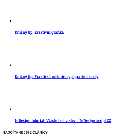
Knižný tip: Kreativní grafika
Knižný tip: Praktická učebnice typografie a sazby
InDesign tutorial: Vlastní set vrstev – InDesign script CZ
NAJČÍTANEJŠIE ČLÁNKY