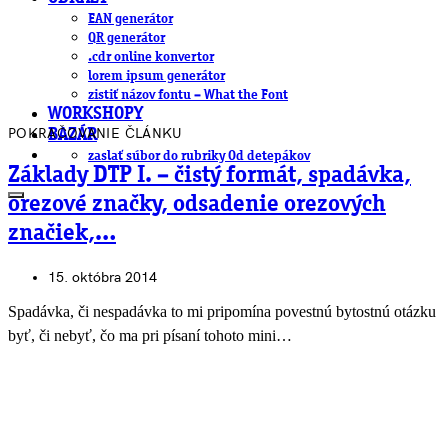
EAN generátor
QR generátor
.cdr online konvertor
lorem ipsum generátor
zistiť názov fontu – What the Font
WORKSHOPY
POKRAČOVANIE ČLÁNKU
BAZÁR
zaslať súbor do rubriky Od detepákov
Základy DTP I. – čistý formát, spadávka,
orezové značky, odsadenie orezových
značiek,…
15. októbra 2014
Spadávka, či nespadávka to mi pripomína povestnú bytostnú otázku
byť, či nebyť, čo ma pri písaní tohoto mini…