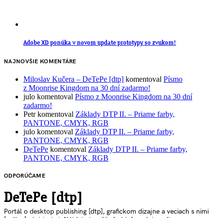
Adobe XD ponúka v novom update prototypy so zvukom!
NAJNOVŠIE KOMENTÁRE
Miloslav Kučera – DeTePe [dtp]
komentoval
Písmo
z Moonrise Kingdom na 30 dní zadarmo!
julo
komentoval
Písmo z Moonrise Kingdom na 30 dní
zadarmo!
Petr
komentoval
Základy DTP II. – Priame farby,
PANTONE, CMYK, RGB
julo
komentoval
Základy DTP II. – Priame farby,
PANTONE, CMYK, RGB
DeTePe
komentoval
Základy DTP II. – Priame farby,
PANTONE, CMYK, RGB
ODPORÚČAME
DeTePe [dtp]
Portál o desktop publishing [dtp], grafickom dizajne a veciach s nimi