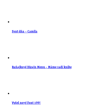
Font dňa – Camila
Raňajkové Dizajn Menu – Máme radi knihy
Vyšel nový Font 199!