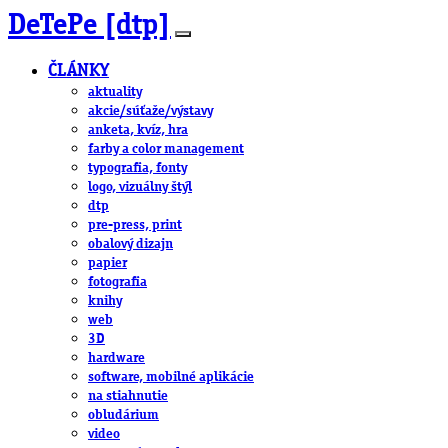
DeTePe [dtp]
ČLÁNKY
aktuality
akcie/súťaže/výstavy
anketa, kvíz, hra
farby a color management
typografia, fonty
logo, vizuálny štýl
dtp
pre-press, print
obalový dizajn
papier
fotografia
knihy
web
3D
hardware
software, mobilné aplikácie
na stiahnutie
obludárium
video