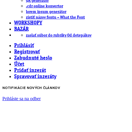
QR generátor
.cdr online konvertor
lorem ipsum generátor
zistiť názov fontu – What the Font
WORKSHOPY
BAZÁR
zaslať súbor do rubriky Od detepákov
Prihlásiť
Registrovať
Zabudnuté heslo
Účet
Pridať inzerát
Spravovať inzeráty
NOTIFIKÁCIE NOVÝCH ČLÁNKOV
Prihláste sa na odber