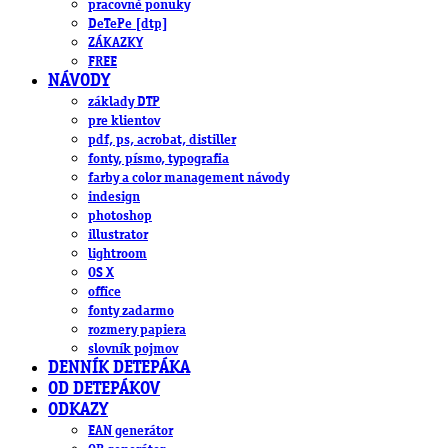
pracovné ponuky
DeTePe [dtp]
ZÁKAZKY
FREE
NÁVODY
základy DTP
pre klientov
pdf, ps, acrobat, distiller
fonty, písmo, typografia
farby a color management návody
indesign
photoshop
illustrator
lightroom
OS X
office
fonty zadarmo
rozmery papiera
slovník pojmov
DENNÍK DETEPÁKA
OD DETEPÁKOV
ODKAZY
EAN generátor