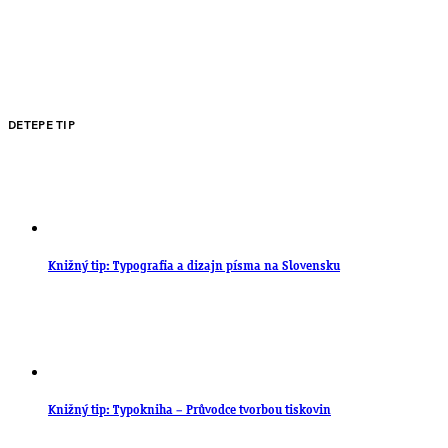
DETEPE TIP
Knižný tip: Typografia a dizajn písma na Slovensku
Knižný tip: Typokniha – Průvodce tvorbou tiskovin