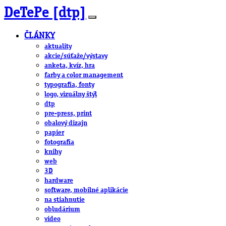
DeTePe [dtp]
ČLÁNKY
aktuality
akcie/súťaže/výstavy
anketa, kvíz, hra
farby a color management
typografia, fonty
logo, vizuálny štýl
dtp
pre-press, print
obalový dizajn
papier
fotografia
knihy
web
3D
hardware
software, mobilné aplikácie
na stiahnutie
obludárium
video