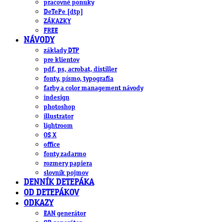
pracovné ponuky
DeTePe [dtp]
ZÁKAZKY
FREE
NÁVODY
základy DTP
pre klientov
pdf, ps, acrobat, distiller
fonty, písmo, typografia
farby a color management návody
indesign
photoshop
illustrator
lightroom
OS X
office
fonty zadarmo
rozmery papiera
slovník pojmov
DENNÍK DETEPÁKA
OD DETEPÁKOV
ODKAZY
EAN generátor