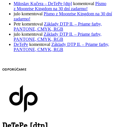
Miloslav Kučera – DeTePe [dtp]
komentoval
Písmo
z Moonrise Kingdom na 30 dní zadarmo!
julo
komentoval
Písmo z Moonrise Kingdom na 30 dní
zadarmo!
Petr
komentoval
Základy DTP II. – Priame farby,
PANTONE, CMYK, RGB
julo
komentoval
Základy DTP II. – Priame farby,
PANTONE, CMYK, RGB
DeTePe
komentoval
Základy DTP II. – Priame farby,
PANTONE, CMYK, RGB
ODPORÚČAME
DeTePe [dtp]