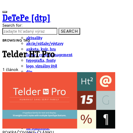
DeTePe [dtp]
Search for:
SEARCH
ČLÁNKY
aktuality
BROWSING TAG
akcie/súťaže/výstavy
anketa, kvíz, hra
Telder HT Pro
farby a color management
typografia, fonty
logo, vizuálny štýl
1 článok
dtp
pre-press, print
obalový dizajn
papier
fotografia
knihy
web
3D
hardware
software, mobilné aplikácie
na stiahnutie
POKRAČOVANIE ČLÁNKU