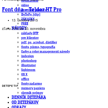
obludárium
video
Font dňa – Telder HT Pro
pracovné ponuky
DeTePe [dtp]
ZÁKAZKY
13. októbra 2015
FREE
NÁVODY
zľava 25% do 10. novembra
základy DTP
pre klientov
pdf, ps, acrobat, distiller
fonty, písmo, typografia
farby a color management návody
indesign
photoshop
illustrator
lightroom
OS X
office
fonty zadarmo
DETEPE TIP
rozmery papiera
slovník pojmov
DENNÍK DETEPÁKA
OD DETEPÁKOV
ODKAZY