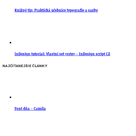
Knižný tip: Praktická učebnice typografie a sazby
InDesign tutorial: Vlastní set vrstev – InDesign script CZ
NAJČÍTANEJŠIE ČLÁNKY
Font dňa – Camila