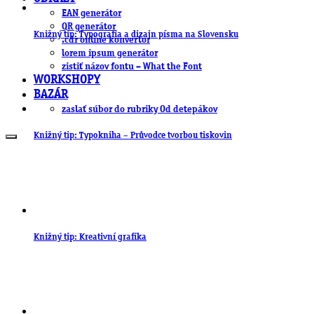
EAN generátor
QR generátor
Knižný tip: Typografia a dizajn písma na Slovensku
.cdr online konvertor
lorem ipsum generátor
zistiť názov fontu – What the Font
WORKSHOPY
BAZÁR
zaslať súbor do rubriky Od detepákov
Knižný tip: Typokniha – Průvodce tvorbou tiskovin
Knižný tip: Kreativní grafika