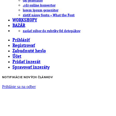
QR generátor
.cdr online konvertor
lorem ipsum generátor
zistiť názov fontu – What the Font
WORKSHOPY
BAZÁR
zaslať súbor do rubriky Od detepákov
Prihlásiť
Registrovať
Zabudnuté heslo
Účet
Pridať inzerát
Spravovať inzeráty
NOTIFIKÁCIE NOVÝCH ČLÁNKOV
Prihláste sa na odber