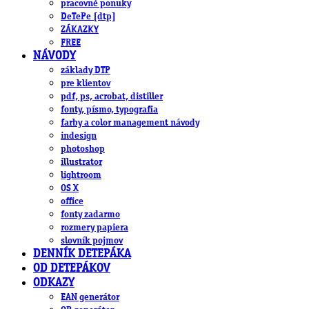
pracovné ponuky
DeTePe [dtp]
ZÁKAZKY
FREE
NÁVODY
základy DTP
pre klientov
pdf, ps, acrobat, distiller
fonty, písmo, typografia
farby a color management návody
indesign
photoshop
illustrator
lightroom
OS X
office
fonty zadarmo
rozmery papiera
slovník pojmov
DENNÍK DETEPÁKA
OD DETEPÁKOV
ODKAZY
EAN generátor