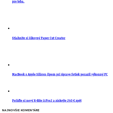
pre teba.
Stiahnite si šikovný Paper Cut Creator
MacBook s Apple Silicon čipom pri úprave fotiek porazil výkonný PC
Pořiďte si nový X-Rite i1Pro2 a získejte 250 € zpět
NAJNOVŠIE KOMENTÁRE