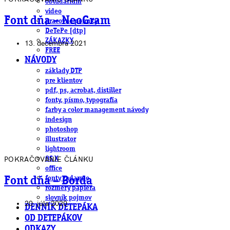
obludárium
video
Font dňa – NeoGram
pracovné ponuky
DeTePe [dtp]
ZÁKAZKY
13. decembra 2021
FREE
NÁVODY
základy DTP
pre klientov
pdf, ps, acrobat, distiller
fonty, písmo, typografia
farby a color management návody
indesign
photoshop
illustrator
lightroom
POKRAČOVANIE ČLÁNKU
OS X
office
fonty zadarmo
Font dňa – Borda
rozmery papiera
slovník pojmov
20. júla 2020
DENNÍK DETEPÁKA
OD DETEPÁKOV
ODKAZY