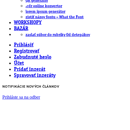
QR generátor
.cdr online konvertor
lorem ipsum generátor
zistiť názov fontu – What the Font
WORKSHOPY
BAZÁR
zaslať súbor do rubriky Od detepákov
Prihlásiť
Registrovať
Zabudnuté heslo
Účet
Pridať inzerát
Spravovať inzeráty
NOTIFIKÁCIE NOVÝCH ČLÁNKOV
Prihláste sa na odber