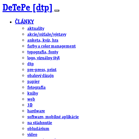
DeTePe [dtp]
ČLÁNKY
aktuality
akcie/súťaže/výstavy
anketa, kvíz, hra
farby a color management
typografia, fonty
logo, vizuálny štýl
dtp
pre-press, print
obalový dizajn
papier
fotografia
knihy
web
3D
hardware
software, mobilné aplikácie
na stiahnutie
obludárium
video