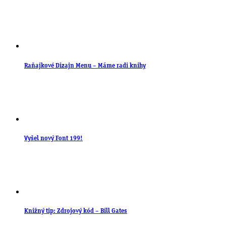
Raňajkové Dizajn Menu – Máme radi knihy
Vyšel nový Font 199!
Knižný tip: Zdrojový kód – Bill Gates