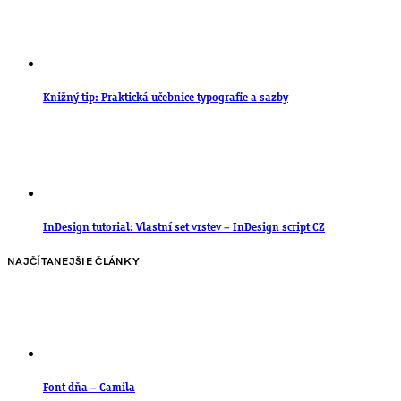
Knižný tip: Praktická učebnice typografie a sazby
InDesign tutorial: Vlastní set vrstev – InDesign script CZ
NAJČÍTANEJŠIE ČLÁNKY
Font dňa – Camila