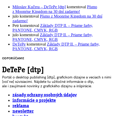
Miloslav Kučera – DeTePe [dtp]
komentoval
Písmo
z Moonrise Kingdom na 30 dní zadarmo!
julo
komentoval
Písmo z Moonrise Kingdom na 30 dní
zadarmo!
Petr
komentoval
Základy DTP II. – Priame farby,
PANTONE, CMYK, RGB
julo
komentoval
Základy DTP II. – Priame farby,
PANTONE, CMYK, RGB
DeTePe
komentoval
Základy DTP II. – Priame farby,
PANTONE, CMYK, RGB
ODPORÚČAME
DeTePe [dtp]
Portál o desktop publishing [dtp], grafickom dizajne a veciach s nimi
[voľne] súvisiacimi. Nájdete tu užitočné informácie o dtp,
ale i zaujímavé novinky z grafického dizajnu a inšpirácie.
zásady ochrany osobných údajov
informácie o projekte
reklama
newsletter