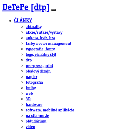
DeTePe [dtp]
ČLÁNKY
aktuality
akcie/súťaže/výstavy
anketa, kvíz, hra
farby a color management
typografia, fonty
logo, vizuálny štýl
dtp
pre-press, print
obalový dizajn
papier
fotografia
knihy
web
3D
hardware
software, mobilné aplikácie
na stiahnutie
obludárium
video