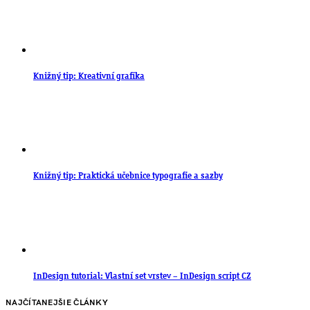
Knižný tip: Kreativní grafika
Knižný tip: Praktická učebnice typografie a sazby
InDesign tutorial: Vlastní set vrstev – InDesign script CZ
NAJČÍTANEJŠIE ČLÁNKY