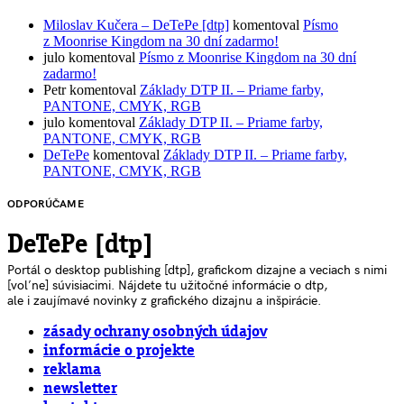
Miloslav Kučera – DeTePe [dtp]
komentoval
Písmo
z Moonrise Kingdom na 30 dní zadarmo!
julo
komentoval
Písmo z Moonrise Kingdom na 30 dní
zadarmo!
Petr
komentoval
Základy DTP II. – Priame farby,
PANTONE, CMYK, RGB
julo
komentoval
Základy DTP II. – Priame farby,
PANTONE, CMYK, RGB
DeTePe
komentoval
Základy DTP II. – Priame farby,
PANTONE, CMYK, RGB
ODPORÚČAME
DeTePe [dtp]
Portál o desktop publishing [dtp], grafickom dizajne a veciach s nimi
[voľne] súvisiacimi. Nájdete tu užitočné informácie o dtp,
ale i zaujímavé novinky z grafického dizajnu a inšpirácie.
zásady ochrany osobných údajov
informácie o projekte
reklama
newsletter