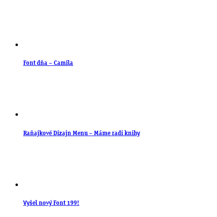
Font dňa – Camila
Raňajkové Dizajn Menu – Máme radi knihy
Vyšel nový Font 199!