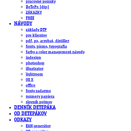
pracovné ponuky
DeTePe [dtp]
ZÁKAZKY
FREE
NÁVODY
základy DTP
pre klientov
pdf, ps, acrobat, distiller
fonty, písmo, typografia
farby a color management návody
indesign
photoshop
illustrator
lightroom
OS X
office
fonty zadarmo
rozmery papiera
slovník pojmov
DENNÍK DETEPÁKA
OD DETEPÁKOV
ODKAZY
EAN generátor