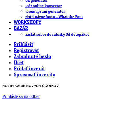
QR generátor
.cdr online konvertor
lorem ipsum generátor
zistiť názov fontu – What the Font
WORKSHOPY
BAZÁR
zaslať súbor do rubriky Od detepákov
Prihlásiť
Registrovať
Zabudnuté heslo
Účet
Pridať inzerát
Spravovať inzeráty
NOTIFIKÁCIE NOVÝCH ČLÁNKOV
Prihláste sa na odber