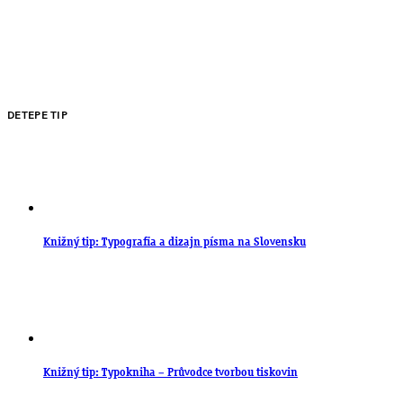
DETEPE TIP
Knižný tip: Typografia a dizajn písma na Slovensku
Knižný tip: Typokniha – Průvodce tvorbou tiskovin