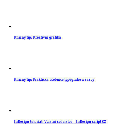
Knižný tip: Kreativní grafika
Knižný tip: Praktická učebnice typografie a sazby
InDesign tutorial: Vlastní set vrstev – InDesign script CZ