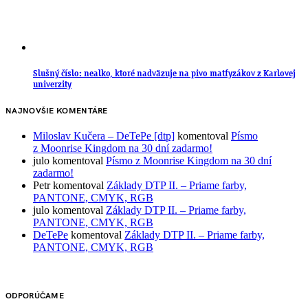
Slušný číslo: nealko, ktoré nadväzuje na pivo matfyzákov z Karlovej
univerzity
NAJNOVŠIE KOMENTÁRE
Miloslav Kučera – DeTePe [dtp]
komentoval
Písmo
z Moonrise Kingdom na 30 dní zadarmo!
julo
komentoval
Písmo z Moonrise Kingdom na 30 dní
zadarmo!
Petr
komentoval
Základy DTP II. – Priame farby,
PANTONE, CMYK, RGB
julo
komentoval
Základy DTP II. – Priame farby,
PANTONE, CMYK, RGB
DeTePe
komentoval
Základy DTP II. – Priame farby,
PANTONE, CMYK, RGB
ODPORÚČAME