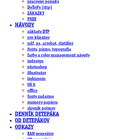
pracovné ponuky
DeTePe [dtp]
ZÁKAZKY
FREE
NÁVODY
základy DTP
pre klientov
pdf, ps, acrobat, distiller
fonty, písmo, typografia
farby a color management návody
indesign
photoshop
illustrator
lightroom
OS X
office
fonty zadarmo
rozmery papiera
slovník pojmov
DENNÍK DETEPÁKA
OD DETEPÁKOV
ODKAZY
EAN generátor