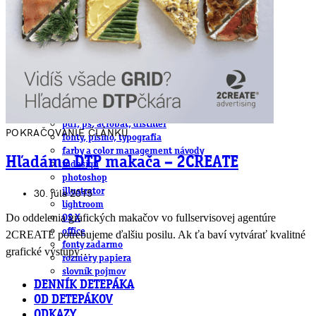
obludárium
video
pracovné ponuky
DeTePe [dtp]
ZÁKAZKY
FREE
NÁVODY
základy DTP
pre klientov
pdf, ps, acrobat, distiller
POKRAČOVANIE ČLÁNKU
fonty, písmo, typografia
farby a color management návody
Hľadáme DTP makača – 2CREATE
indesign
photoshop
illustrator
30. júla 2015
lightroom
Do oddelenia grafických makačov vo fullservisovej agentúre
OS X
office
2CREATE potrebujeme ďalšiu posilu. Ak ťa baví vytvárať kvalitné
fonty zadarmo
grafické výstupy…
rozmery papiera
slovník pojmov
DENNÍK DETEPÁKA
OD DETEPÁKOV
ODKAZY