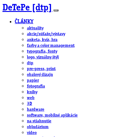
DeTePe [dtp]
ČLÁNKY
aktuality
akcie/súťaže/výstavy
anketa, kvíz, hra
farby a color management
typografia, fonty
logo, vizuálny štýl
dtp
pre-press, print
obalový dizajn
papier
fotografia
knihy
web
3D
hardware
software, mobilné aplikácie
na stiahnutie
obludárium
video