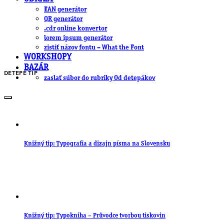
EAN generátor
QR generátor
.cdr online konvertor
lorem ipsum generátor
zistiť názov fontu – What the Font
WORKSHOPY
BAZÁR
DETEPE TIP
zaslať súbor do rubriky Od detepákov
Knižný tip: Typografia a dizajn písma na Slovensku
Knižný tip: Typokniha – Průvodce tvorbou tiskovin