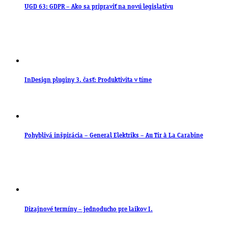
UGD 63: GDPR – Ako sa pripraviť na novú legislatívu
InDesign pluginy 3. časť: Produktivita v tíme
Pohyblivá inšpirácia – General Elektriks – Au Tir à La Carabine
Dizajnové termíny – jednoducho pre laikov I.