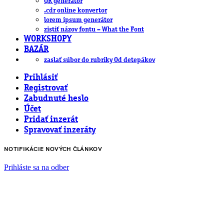
QR generátor
.cdr online konvertor
lorem ipsum generátor
zistiť názov fontu – What the Font
WORKSHOPY
BAZÁR
zaslať súbor do rubriky Od detepákov
Prihlásiť
Registrovať
Zabudnuté heslo
Účet
Pridať inzerát
Spravovať inzeráty
NOTIFIKÁCIE NOVÝCH ČLÁNKOV
Prihláste sa na odber