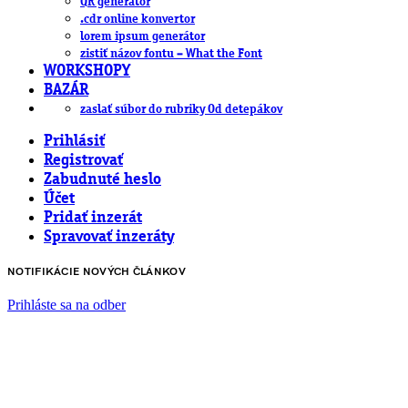
QR generátor
.cdr online konvertor
lorem ipsum generátor
zistiť názov fontu – What the Font
WORKSHOPY
BAZÁR
zaslať súbor do rubriky Od detepákov
Prihlásiť
Registrovať
Zabudnuté heslo
Účet
Pridať inzerát
Spravovať inzeráty
NOTIFIKÁCIE NOVÝCH ČLÁNKOV
Prihláste sa na odber