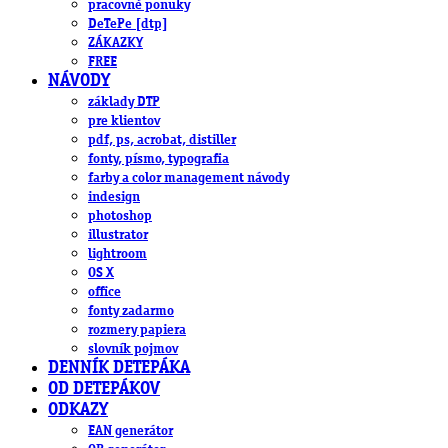
pracovné ponuky
DeTePe [dtp]
ZÁKAZKY
FREE
NÁVODY
základy DTP
pre klientov
pdf, ps, acrobat, distiller
fonty, písmo, typografia
farby a color management návody
indesign
photoshop
illustrator
lightroom
OS X
office
fonty zadarmo
rozmery papiera
slovník pojmov
DENNÍK DETEPÁKA
OD DETEPÁKOV
ODKAZY
EAN generátor