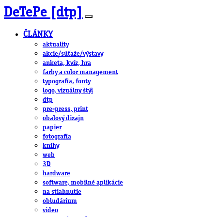
DeTePe [dtp]
ČLÁNKY
aktuality
akcie/súťaže/výstavy
anketa, kvíz, hra
farby a color management
typografia, fonty
logo, vizuálny štýl
dtp
pre-press, print
obalový dizajn
papier
fotografia
knihy
web
3D
hardware
software, mobilné aplikácie
na stiahnutie
obludárium
video