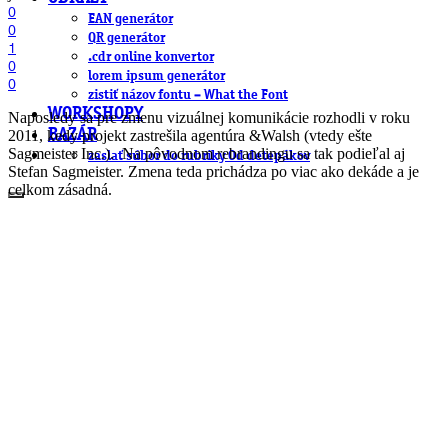
0
EAN generátor
0
QR generátor
1
.cdr online konvertor
0
lorem ipsum generátor
0
zistiť názov fontu – What the Font
WORKSHOPY
Naposledy sa pre zmenu vizuálnej komunikácie rozhodli v roku
2011, kedy projekt zastrešila agentúra &Walsh (vtedy ešte
BAZÁR
Sagmeister Inc.).
Na pôvodnom rebrandingu sa tak podieľal aj
zaslať súbor do rubriky Od detepákov
Stefan Sagmeister. Zmena teda prichádza po viac ako dekáde a je
celkom zásadná.