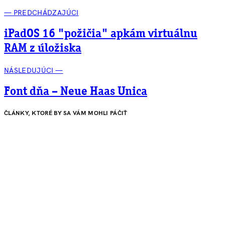
— PREDCHÁDZAJÚCI
iPadOS 16 "požičia" apkám virtuálnu
RAM z úložiska
NÁSLEDUJÚCI —
Font dňa – Neue Haas Unica
ČLÁNKY, KTORÉ BY SA VÁM MOHLI PÁČIŤ