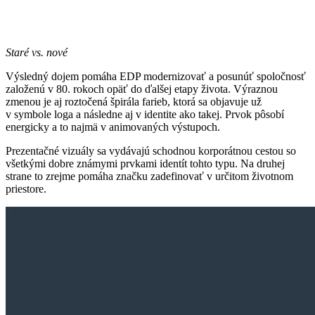
Staré vs. nové
Výsledný dojem pomáha EDP modernizovať a posunúť spoločnosť
založenú v 80. rokoch opäť do ďalšej etapy života. Výraznou
zmenou je aj roztočená špirála farieb, ktorá sa objavuje už
v symbole loga a následne aj v identite ako takej. Prvok pôsobí
energicky a to najmä v animovaných výstupoch.
Prezentačné vizuály sa vydávajú schodnou korporátnou cestou so
všetkými dobre známymi prvkami identít tohto typu. Na druhej
strane to zrejme pomáha značku zadefinovať v určitom životnom
priestore.