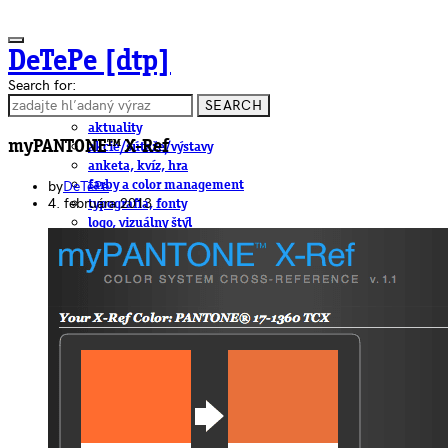
DeTePe [dtp]
Search for:
SEARCH
ČLÁNKY
aktuality
myPANTONE™ X-Ref
akcie/súťaže/výstavy
anketa, kvíz, hra
by
DeTePe
farby a color management
4. februára 2013
typografia, fonty
logo, vizuálny štýl
dtp
pre-press, print
obalový dizajn
papier
fotografia
knihy
web
3D
hardware
software, mobilné aplikácie
na stiahnutie