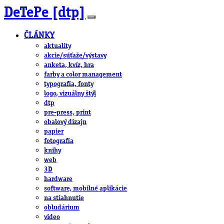
DeTePe [dtp]
ČLÁNKY
aktuality
akcie/súťaže/výstavy
anketa, kvíz, hra
farby a color management
typografia, fonty
logo, vizuálny štýl
dtp
pre-press, print
obalový dizajn
papier
fotografia
knihy
web
3D
hardware
software, mobilné aplikácie
na stiahnutie
obludárium
video