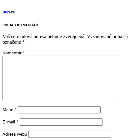
DeTePe
PRIDAJ KOMENTÁR
Vaša e-mailová adresa nebude zverejnená.
Vyžadované polia sú
označené
*
Komentár
*
Meno
*
E-mail
*
Adresa webu