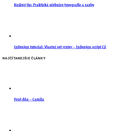
Knižný tip: Praktická učebnice typografie a sazby
InDesign tutorial: Vlastní set vrstev – InDesign script CZ
NAJČÍTANEJŠIE ČLÁNKY
Font dňa – Camila