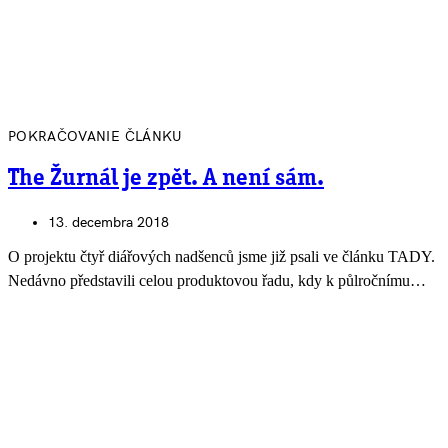
POKRAČOVANIE ČLÁNKU
The Žurnál je zpět. A není sám.
13. decembra 2018
O projektu čtyř diářových nadšenců jsme již psali ve článku TADY.
Nedávno představili celou produktovou řadu, kdy k půlročnímu…