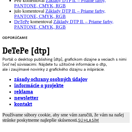
Petr
komentoval
Základy DTP II. – Priame farby,
PANTONE, CMYK, RGB
julo
komentoval
Základy DTP II. – Priame farby,
PANTONE, CMYK, RGB
DeTePe
komentoval
Základy DTP II. – Priame farby,
PANTONE, CMYK, RGB
ODPORÚČAME
DeTePe [dtp]
Portál o desktop publishing [dtp], grafickom dizajne a veciach s nimi
[voľne] súvisiacimi. Nájdete tu užitočné informácie o dtp,
ale i zaujímavé novinky z grafického dizajnu a inšpirácie.
zásady ochrany osobných údajov
informácie o projekte
reklama
newsletter
kontakt
Používame súbory cookie, aby sme vám zaručili, že vám na našej
stránke poskytneme najlepšie skúsenosti.
SÚHLASÍM