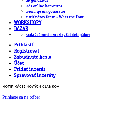
QR generátor
.cdr online konvertor
lorem ipsum generátor
zistiť názov fontu – What the Font
WORKSHOPY
BAZÁR
zaslať súbor do rubriky Od detepákov
Prihlásiť
Registrovať
Zabudnuté heslo
Účet
Pridať inzerát
Spravovať inzeráty
NOTIFIKÁCIE NOVÝCH ČLÁNKOV
Prihláste sa na odber