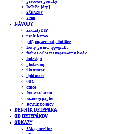
pracovné ponuky
DeTePe [dtp]
ZÁKAZKY
FREE
NÁVODY
základy DTP
pre klientov
pdf, ps, acrobat, distiller
fonty, písmo, typografia
farby a color management návody
indesign
photoshop
illustrator
lightroom
OS X
office
fonty zadarmo
rozmery papiera
slovník pojmov
DENNÍK DETEPÁKA
OD DETEPÁKOV
ODKAZY
EAN generátor