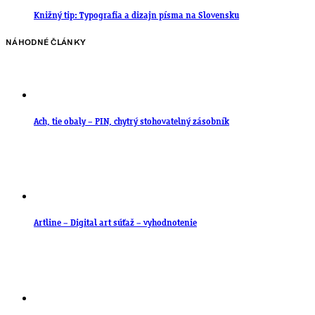
Knižný tip: Typografia a dizajn písma na Slovensku
NÁHODNÉ ČLÁNKY
Ach, tie obaly – PIN, chytrý stohovatelný zásobník
Artline – Digital art súťaž – vyhodnotenie