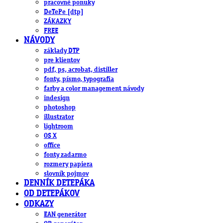
pracovné ponuky
DeTePe [dtp]
ZÁKAZKY
FREE
NÁVODY
základy DTP
pre klientov
pdf, ps, acrobat, distiller
fonty, písmo, typografia
farby a color management návody
indesign
photoshop
illustrator
lightroom
OS X
office
fonty zadarmo
rozmery papiera
slovník pojmov
DENNÍK DETEPÁKA
OD DETEPÁKOV
ODKAZY
EAN generátor