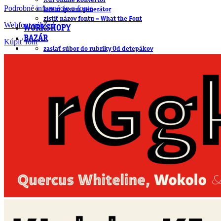
.cdr online konvertor
Podrobné informácie o fonte
lorem ipsum generátor
zistiť názov fontu – What the Font
Webfont náhľad
WORKSHOPY
BAZÁR
Kúpiť font
zaslať súbor do rubriky Od detepákov