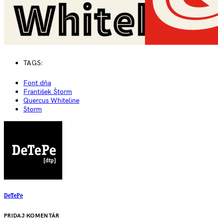
TAGS:
Font dňa
František Štorm
Quercus Whiteline
Storm
DeTePe
PRIDAJ KOMENTÁR