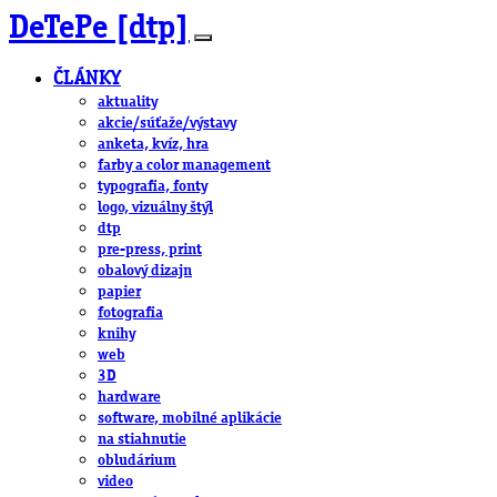
DeTePe [dtp]
ČLÁNKY
aktuality
akcie/súťaže/výstavy
anketa, kvíz, hra
farby a color management
typografia, fonty
logo, vizuálny štýl
dtp
pre-press, print
obalový dizajn
papier
fotografia
knihy
web
3D
hardware
software, mobilné aplikácie
na stiahnutie
obludárium
video