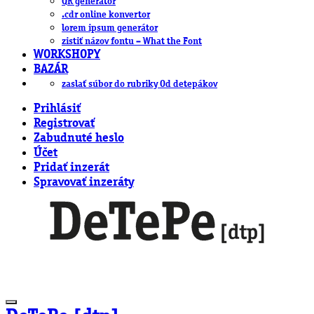
QR generátor
.cdr online konvertor
lorem ipsum generátor
zistiť názov fontu – What the Font
WORKSHOPY
BAZÁR
zaslať súbor do rubriky Od detepákov
Prihlásiť
Registrovať
Zabudnuté heslo
Účet
Pridať inzerát
Spravovať inzeráty