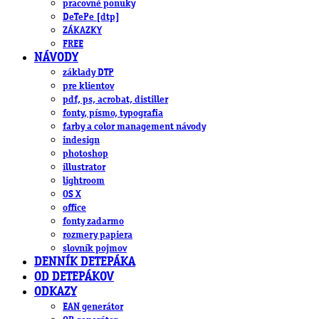
pracovné ponuky
DeTePe [dtp]
ZÁKAZKY
FREE
NÁVODY
základy DTP
pre klientov
pdf, ps, acrobat, distiller
fonty, písmo, typografia
farby a color management návody
indesign
photoshop
illustrator
lightroom
OS X
office
fonty zadarmo
rozmery papiera
slovník pojmov
DENNÍK DETEPÁKA
OD DETEPÁKOV
ODKAZY
EAN generátor