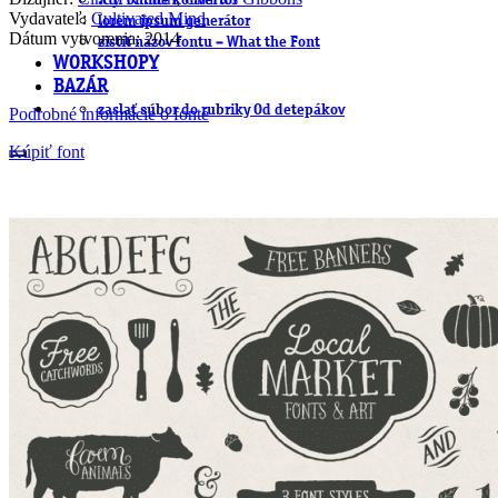
.cdr online konvertor
Vydavateľ:
Cultivated Mind
lorem ipsum generátor
Dátum vytvorenia: 2014
zistiť názov fontu – What the Font
WORKSHOPY
BAZÁR
zaslať súbor do rubriky Od detepákov
Podrobné informácie o fonte
Kúpiť font