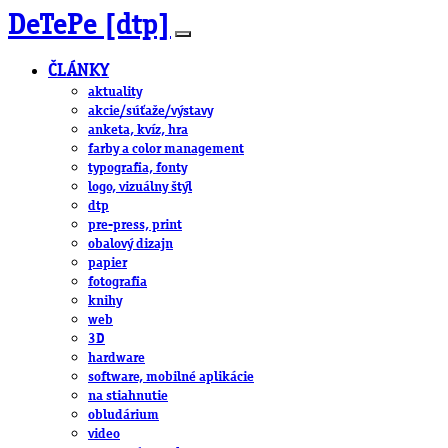
DeTePe [dtp]
ČLÁNKY
aktuality
akcie/súťaže/výstavy
anketa, kvíz, hra
farby a color management
typografia, fonty
logo, vizuálny štýl
dtp
pre-press, print
obalový dizajn
papier
fotografia
knihy
web
3D
hardware
software, mobilné aplikácie
na stiahnutie
obludárium
video