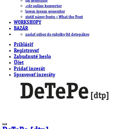
QR generátor
.cdr online konvertor
lorem ipsum generátor
zistiť názov fontu – What the Font
WORKSHOPY
BAZÁR
zaslať súbor do rubriky Od detepákov
Prihlásiť
Registrovať
Zabudnuté heslo
Účet
Pridať inzerát
Spravovať inzeráty