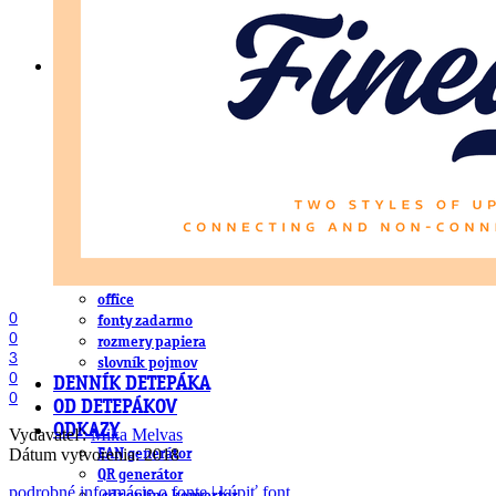
DeTePe [dtp]
ZÁKAZKY
FREE
NÁVODY
základy DTP
pre klientov
pdf, ps, acrobat, distiller
fonty, písmo, typografia
farby a color management návody
indesign
photoshop
illustrator
lightroom
OS X
office
0
fonty zadarmo
0
rozmery papiera
3
slovník pojmov
0
DENNÍK DETEPÁKA
0
OD DETEPÁKOV
ODKAZY
Vydavateľ:
Mika Melvas
Dátum vytvorenia: 2018
EAN generátor
QR generátor
podrobné informácie o fonte | kúpiť font