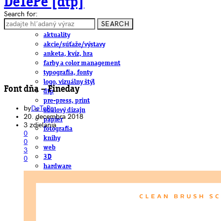
DeTePe [dtp]
Search for:
SEARCH
ČLÁNKY
aktuality
akcie/súťaže/výstavy
anketa, kvíz, hra
farby a color management
typografia, fonty
logo, vizuálny štýl
Font dňa – Fineday
dtp
pre-press, print
by
DeTePe
obalový dizajn
20. decembra 2018
papier
3 zdielania
fotografia
0
knihy
0
web
3
3D
0
hardware
software, mobilné aplikácie
na stiahnutie
obludárium
video
pracovné ponuky