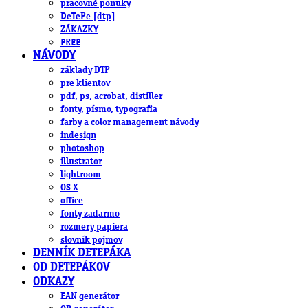
pracovné ponuky
DeTePe [dtp]
ZÁKAZKY
FREE
NÁVODY
základy DTP
pre klientov
pdf, ps, acrobat, distiller
fonty, písmo, typografia
farby a color management návody
indesign
photoshop
illustrator
lightroom
OS X
office
fonty zadarmo
rozmery papiera
slovník pojmov
DENNÍK DETEPÁKA
OD DETEPÁKOV
ODKAZY
EAN generátor