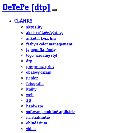
DeTePe [dtp]
ČLÁNKY
aktuality
akcie/súťaže/výstavy
anketa, kvíz, hra
farby a color management
typografia, fonty
logo, vizuálny štýl
dtp
pre-press, print
obalový dizajn
papier
fotografia
knihy
web
3D
hardware
software, mobilné aplikácie
na stiahnutie
obludárium
video