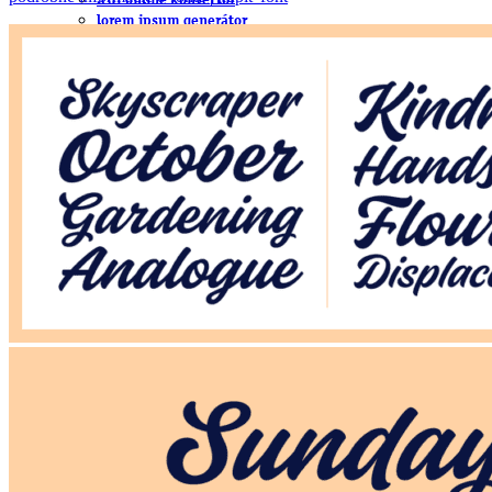
.cdr online konvertor
lorem ipsum generátor
zistiť názov fontu – What the Font
WORKSHOPY
BAZÁR
zaslať súbor do rubriky Od detepákov