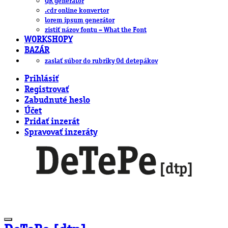
QR generátor
.cdr online konvertor
lorem ipsum generátor
zistiť názov fontu – What the Font
WORKSHOPY
BAZÁR
zaslať súbor do rubriky Od detepákov
Prihlásiť
Registrovať
Zabudnuté heslo
Účet
Pridať inzerát
Spravovať inzeráty