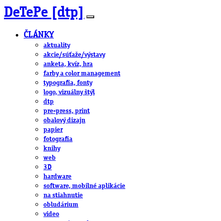
DeTePe [dtp]
ČLÁNKY
aktuality
akcie/súťaže/výstavy
anketa, kvíz, hra
farby a color management
typografia, fonty
logo, vizuálny štýl
dtp
pre-press, print
obalový dizajn
papier
fotografia
knihy
web
3D
hardware
software, mobilné aplikácie
na stiahnutie
obludárium
video