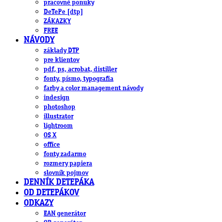
pracovné ponuky
DeTePe [dtp]
ZÁKAZKY
FREE
NÁVODY
základy DTP
pre klientov
pdf, ps, acrobat, distiller
fonty, písmo, typografia
farby a color management návody
indesign
photoshop
illustrator
lightroom
OS X
office
fonty zadarmo
rozmery papiera
slovník pojmov
DENNÍK DETEPÁKA
OD DETEPÁKOV
ODKAZY
EAN generátor