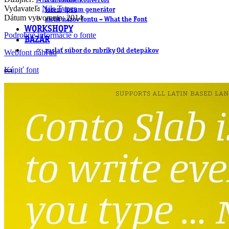
.cdr online konvertor
Vydavateľ:
Nils Types
lorem ipsum generátor
Dátum vytvorenia: 2014
zistiť názov fontu – What the Font
WORKSHOPY
Podrobné informácie o fonte
BAZÁR
zaslať súbor do rubriky Od detepákov
Webfont náhľad
Kúpiť font