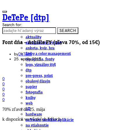
DeTePe [dtp]
Search for:
SEARCH
ČLÁNKY
aktuality
Font dňa – Achille FY (zľava 70%, od 15€)
akcie/súťaže/výstavy
anketa, kvíz, hra
by
DeTePe
farby a color management
25. apríla 2015
typografia, fonty
logo, vizuálny štýl
dtp
pre-press, print
0
obalový dizajn
0
papier
0
fotografia
0
knihy
0
web
70% zľava do 25. mája
3D
hardware
k dispozícii vo všetkých štýloch
software, mobilné aplikácie
na stiahnutie