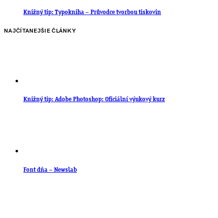
Knižný tip: Typokniha – Průvodce tvorbou tiskovin
NAJČÍTANEJŠIE ČLÁNKY
Knižný tip: Adobe Photoshop: Oficiální výukový kurz
Font dňa – Newslab