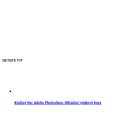
DETEPE TIP
Knižný tip: Adobe Photoshop: Oficiální výukový kurz