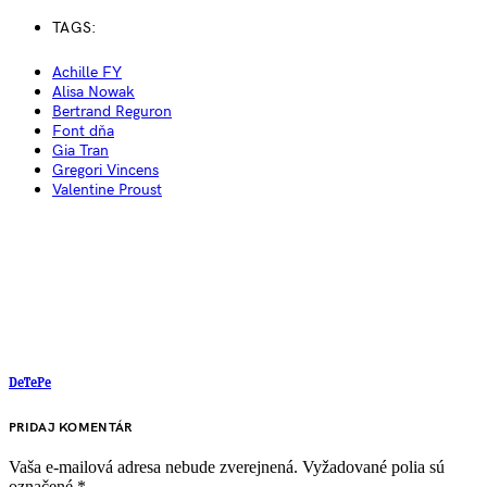
TAGS:
Achille FY
Alisa Nowak
Bertrand Reguron
Font dňa
Gia Tran
Gregori Vincens
Valentine Proust
DeTePe
PRIDAJ KOMENTÁR
Vaša e-mailová adresa nebude zverejnená.
Vyžadované polia sú
označené
*