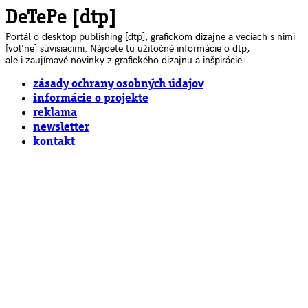
DeTePe [dtp]
Portál o desktop publishing [dtp], grafickom dizajne a veciach s nimi
[voľne] súvisiacimi. Nájdete tu užitočné informácie o dtp,
ale i zaujímavé novinky z grafického dizajnu a inšpirácie.
zásady ochrany osobných údajov
informácie o projekte
reklama
newsletter
kontakt