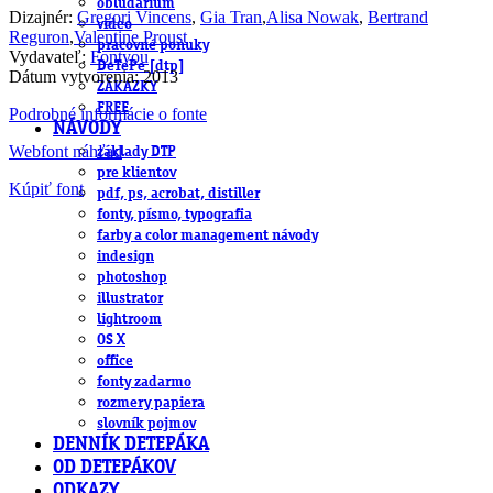
obludárium
Dizajnér:
Gregori Vincens
,
Gia Tran
,
Alisa Nowak
,
Bertrand
video
Reguron
,
Valentine Proust
pracovné ponuky
Vydavateľ:
Fontyou
DeTePe [dtp]
Dátum vytvorenia: 2013
ZÁKAZKY
FREE
Podrobné informácie o fonte
NÁVODY
Webfont náhľad
základy DTP
pre klientov
Kúpiť font
pdf, ps, acrobat, distiller
fonty, písmo, typografia
farby a color management návody
indesign
photoshop
illustrator
lightroom
OS X
office
fonty zadarmo
rozmery papiera
slovník pojmov
DENNÍK DETEPÁKA
OD DETEPÁKOV
ODKAZY