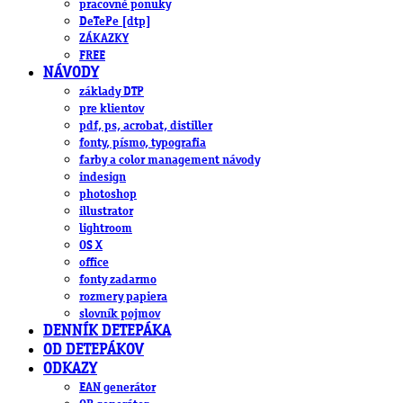
pracovné ponuky
DeTePe [dtp]
ZÁKAZKY
FREE
NÁVODY
základy DTP
pre klientov
pdf, ps, acrobat, distiller
fonty, písmo, typografia
farby a color management návody
indesign
photoshop
illustrator
lightroom
OS X
office
fonty zadarmo
rozmery papiera
slovník pojmov
DENNÍK DETEPÁKA
OD DETEPÁKOV
ODKAZY
EAN generátor