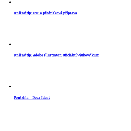
Knižný tip: DTP a předtisková příprava
Knižný tip: Adobe Illustrator: Oficiální výukový kurz
Font dňa – Deva Ideal