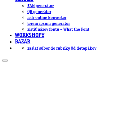
EAN generátor
QR generátor
.cdr online konvertor
lorem ipsum generátor
zistiť názov fontu – What the Font
WORKSHOPY
BAZÁR
zaslať súbor do rubriky Od detepákov