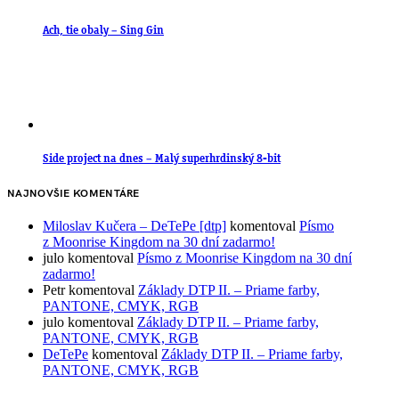
Ach, tie obaly – Sing Gin
Side project na dnes – Malý superhrdinský 8-bit
NAJNOVŠIE KOMENTÁRE
Miloslav Kučera – DeTePe [dtp]
komentoval
Písmo
z Moonrise Kingdom na 30 dní zadarmo!
julo
komentoval
Písmo z Moonrise Kingdom na 30 dní
zadarmo!
Petr
komentoval
Základy DTP II. – Priame farby,
PANTONE, CMYK, RGB
julo
komentoval
Základy DTP II. – Priame farby,
PANTONE, CMYK, RGB
DeTePe
komentoval
Základy DTP II. – Priame farby,
PANTONE, CMYK, RGB