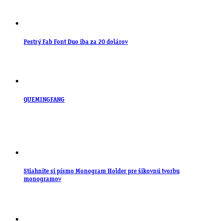
Pestrý Fab Font Duo iba za 20 dolárov
QUEMINGFANG
Stiahnite si písmo Monogram Holder pre šikovnú tvorbu
monogramov