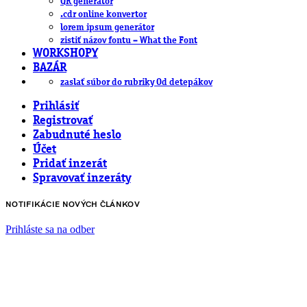
QR generátor
.cdr online konvertor
lorem ipsum generátor
zistiť názov fontu – What the Font
WORKSHOPY
BAZÁR
zaslať súbor do rubriky Od detepákov
Prihlásiť
Registrovať
Zabudnuté heslo
Účet
Pridať inzerát
Spravovať inzeráty
NOTIFIKÁCIE NOVÝCH ČLÁNKOV
Prihláste sa na odber