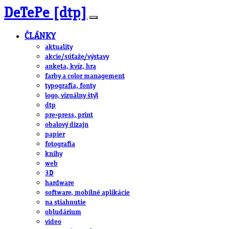
DeTePe [dtp]
ČLÁNKY
aktuality
akcie/súťaže/výstavy
anketa, kvíz, hra
farby a color management
typografia, fonty
logo, vizuálny štýl
dtp
pre-press, print
obalový dizajn
papier
fotografia
knihy
web
3D
hardware
software, mobilné aplikácie
na stiahnutie
obludárium
video