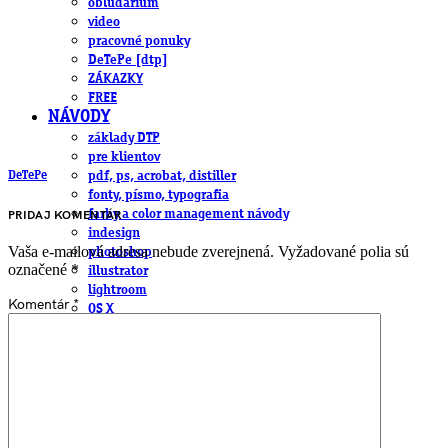
obludárium
video
pracovné ponuky
DeTePe [dtp]
ZÁKAZKY
FREE
NÁVODY
základy DTP
pre klientov
DeTePe
pdf, ps, acrobat, distiller
fonty, písmo, typografia
farby a color management návody
PRIDAJ KOMENTÁR
indesign
Vaša e-mailová adresa nebude zverejnená.
Vyžadované polia sú
photoshop
označené
*
illustrator
lightroom
Komentár
*
OS X
office
fonty zadarmo
rozmery papiera
slovník pojmov
DENNÍK DETEPÁKA
OD DETEPÁKOV
ODKAZY