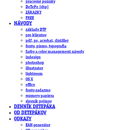
pracovné ponuky
DeTePe [dtp]
ZÁKAZKY
FREE
NÁVODY
základy DTP
pre klientov
pdf, ps, acrobat, distiller
fonty, písmo, typografia
farby a color management návody
indesign
photoshop
illustrator
lightroom
OS X
office
fonty zadarmo
rozmery papiera
slovník pojmov
DENNÍK DETEPÁKA
OD DETEPÁKOV
ODKAZY
EAN generátor