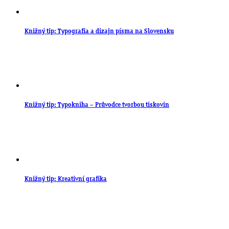
Knižný tip: Typografia a dizajn písma na Slovensku
Knižný tip: Typokniha – Průvodce tvorbou tiskovin
Knižný tip: Kreativní grafika