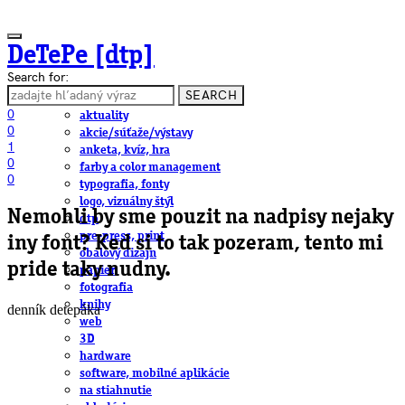
DeTePe [dtp]
Search for:
SEARCH
ČLÁNKY
0
aktuality
0
akcie/súťaže/výstavy
1
anketa, kvíz, hra
0
farby a color management
0
typografia, fonty
logo, vizuálny štýl
Nemohli by sme pouzit na nadpisy nejaky
dtp
pre-press, print
iny font? Ked si to tak pozeram, tento mi
obalový dizajn
pride taky nudny.
papier
fotografia
knihy
denník detepáka
web
3D
hardware
software, mobilné aplikácie
na stiahnutie