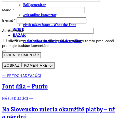
EAN generátor
Meno
*
QR generátor
.cdr online konvertor
lorem ipsum generátor
E-mail
*
zistiť názov fontu – What the Font
WORKSHOPY
Adresa webu
BAZÁR
Uložiť moje meno, e-mail a webovú stránku v tomto prehliadači
zaslať súbor do rubriky Od detepákov
pre moje budúce komentáre.
ZOBRAZIŤ KOMENTÁRE (0)
— PREDCHÁDZAJÚCI
Font dňa – Punto
NÁSLEDUJÚCI —
Na Slovensko mieria okamžité platby – už
o pár dní