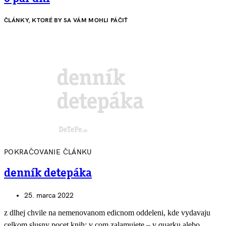
ČLÁNKY, KTORÉ BY SA VÁM MOHLI PÁČIŤ
POKRAČOVANIE ČLÁNKU
denník detepáka
25. marca 2022
z dlhej chvile na nemenovanom edicnom oddeleni, kde vydavaju
celkom slusny pocet knih: v com zalamujete – v quarku alebo…