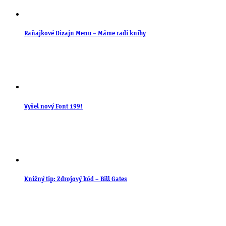
Raňajkové Dizajn Menu – Máme radi knihy
Vyšel nový Font 199!
Knižný tip: Zdrojový kód – Bill Gates