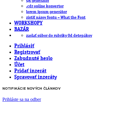
QR generátor
.cdr online konvertor
lorem ipsum generátor
zistiť názov fontu – What the Font
WORKSHOPY
BAZÁR
zaslať súbor do rubriky Od detepákov
Prihlásiť
Registrovať
Zabudnuté heslo
Účet
Pridať inzerát
Spravovať inzeráty
NOTIFIKÁCIE NOVÝCH ČLÁNKOV
Prihláste sa na odber