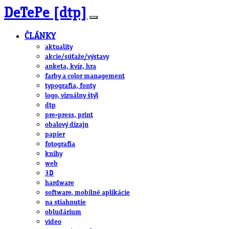
DeTePe [dtp]
ČLÁNKY
aktuality
akcie/súťaže/výstavy
anketa, kvíz, hra
farby a color management
typografia, fonty
logo, vizuálny štýl
dtp
pre-press, print
obalový dizajn
papier
fotografia
knihy
web
3D
hardware
software, mobilné aplikácie
na stiahnutie
obludárium
video