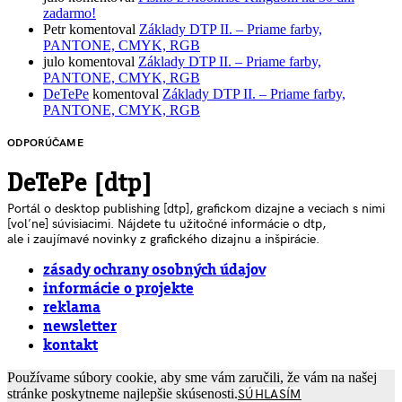
zadarmo!
Petr
komentoval
Základy DTP II. – Priame farby,
PANTONE, CMYK, RGB
julo
komentoval
Základy DTP II. – Priame farby,
PANTONE, CMYK, RGB
DeTePe
komentoval
Základy DTP II. – Priame farby,
PANTONE, CMYK, RGB
ODPORÚČAME
DeTePe [dtp]
Portál o desktop publishing [dtp], grafickom dizajne a veciach s nimi
[voľne] súvisiacimi. Nájdete tu užitočné informácie o dtp,
ale i zaujímavé novinky z grafického dizajnu a inšpirácie.
zásady ochrany osobných údajov
informácie o projekte
reklama
newsletter
kontakt
Používame súbory cookie, aby sme vám zaručili, že vám na našej
stránke poskytneme najlepšie skúsenosti.
SÚHLASÍM