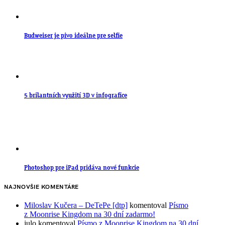
Budweiser je pivo ideálne pre selfie
5 brilantních využití 3D v infografice
Photoshop pre iPad pridáva nové funkcie
NAJNOVŠIE KOMENTÁRE
Miloslav Kučera – DeTePe [dtp]
komentoval
Písmo
z Moonrise Kingdom na 30 dní zadarmo!
julo
komentoval
Písmo z Moonrise Kingdom na 30 dní