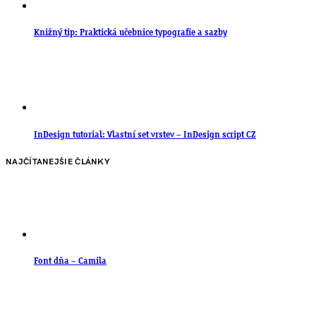
Knižný tip: Praktická učebnice typografie a sazby
InDesign tutorial: Vlastní set vrstev – InDesign script CZ
NAJČÍTANEJŠIE ČLÁNKY
Font dňa – Camila