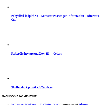
Pohyblivá inšpirácia – Eurostar Passenger Information – Director’s
Cut
Najlepšie hry pre grafikov III. – Colors
Shutterstock ponúka 10% zľavu
NAJNOVŠIE KOMENTÁRE
Miloslav Kučera – DeTePe [dtp]
komentoval
Písmo