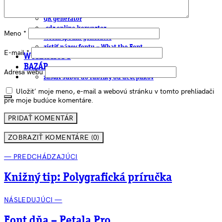
EAN generátor
QR generátor
.cdr online konvertor
Meno
*
lorem ipsum generátor
zistiť názov fontu – What the Font
E-mail
*
WORKSHOPY
BAZÁR
Adresa webu
zaslať súbor do rubriky Od detepákov
Uložiť moje meno, e-mail a webovú stránku v tomto prehliadači
pre moje budúce komentáre.
ZOBRAZIŤ KOMENTÁRE (0)
— PREDCHÁDZAJÚCI
Knižný tip: Polygrafická príručka
NÁSLEDUJÚCI —
Font dňa – Petala Pro