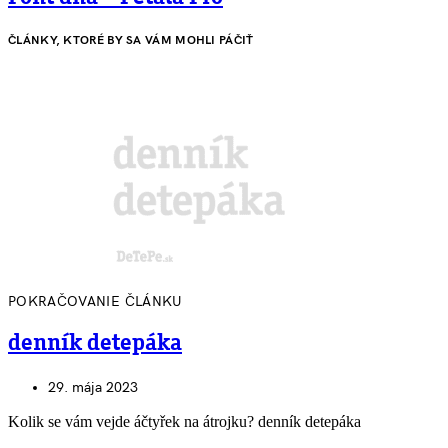
ČLÁNKY, KTORÉ BY SA VÁM MOHLI PÁČIŤ
POKRAČOVANIE ČLÁNKU
denník detepáka
29. mája 2023
Kolik se vám vejde áčtyřek na átrojku? denník detepáka