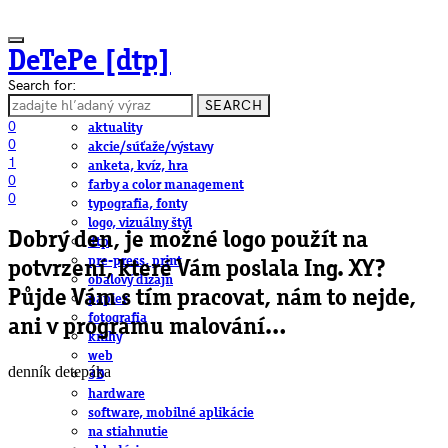
DeTePe [dtp]
Search for:
SEARCH
ČLÁNKY
0
aktuality
0
akcie/súťaže/výstavy
1
anketa, kvíz, hra
0
farby a color management
0
typografia, fonty
logo, vizuálny štýl
Dobrý den, je možné logo použít na
dtp
pre-press, print
potvrzení, které Vám poslala Ing. XY?
obalový dizajn
Půjde Vám s tím pracovat, nám to nejde,
papier
fotografia
ani v programu malování…
knihy
web
denník detepáka
3D
hardware
software, mobilné aplikácie
na stiahnutie