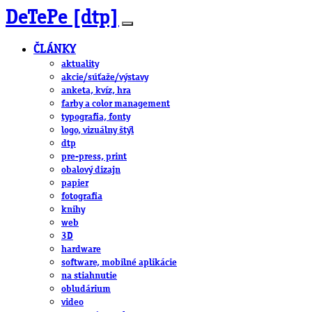
DeTePe [dtp]
ČLÁNKY
aktuality
akcie/súťaže/výstavy
anketa, kvíz, hra
farby a color management
typografia, fonty
logo, vizuálny štýl
dtp
pre-press, print
obalový dizajn
papier
fotografia
knihy
web
3D
hardware
software, mobilné aplikácie
na stiahnutie
obludárium
video