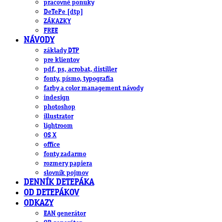
pracovné ponuky
DeTePe [dtp]
ZÁKAZKY
FREE
NÁVODY
základy DTP
pre klientov
pdf, ps, acrobat, distiller
fonty, písmo, typografia
farby a color management návody
indesign
photoshop
illustrator
lightroom
OS X
office
fonty zadarmo
rozmery papiera
slovník pojmov
DENNÍK DETEPÁKA
OD DETEPÁKOV
ODKAZY
EAN generátor