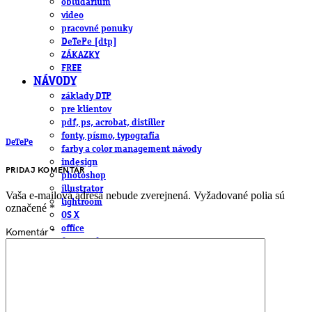
obludárium
video
pracovné ponuky
DeTePe [dtp]
ZÁKAZKY
FREE
NÁVODY
základy DTP
pre klientov
pdf, ps, acrobat, distiller
fonty, písmo, typografia
DeTePe
farby a color management návody
indesign
PRIDAJ KOMENTÁR
photoshop
illustrator
Vaša e-mailová adresa nebude zverejnená.
Vyžadované polia sú
lightroom
označené
*
OS X
office
Komentár
*
fonty zadarmo
rozmery papiera
slovník pojmov
DENNÍK DETEPÁKA
OD DETEPÁKOV
ODKAZY