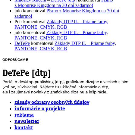
z Moonrise Kingdom na 30 dní zadarmo!
julo
komentoval
Písmo z Moonrise Kingdom na 30 dní
zadarmo!
Petr
komentoval
Základy DTP II. – Priame farby,
PANTONE, CMYK, RGB
julo
komentoval
Základy DTP II. – Priame farby,
PANTONE, CMYK, RGB
DeTePe
komentoval
Základy DTP II. – Priame farby,
PANTONE, CMYK, RGB
ODPORÚČAME
DeTePe [dtp]
Portál o desktop publishing [dtp], grafickom dizajne a veciach s nimi
[voľne] súvisiacimi. Nájdete tu užitočné informácie o dtp,
ale i zaujímavé novinky z grafického dizajnu a inšpirácie.
zásady ochrany osobných údajov
informácie o projekte
reklama
newsletter
kontakt