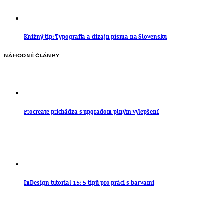
Knižný tip: Typografia a dizajn písma na Slovensku
NÁHODNÉ ČLÁNKY
Procreate prichádza s upgradom plným vylepšení
InDesign tutorial 15: 5 tipů pro práci s barvami