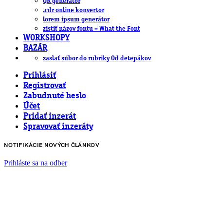
QR generátor
.cdr online konvertor
lorem ipsum generátor
zistiť názov fontu – What the Font
WORKSHOPY
BAZÁR
zaslať súbor do rubriky Od detepákov
Prihlásiť
Registrovať
Zabudnuté heslo
Účet
Pridať inzerát
Spravovať inzeráty
NOTIFIKÁCIE NOVÝCH ČLÁNKOV
Prihláste sa na odber