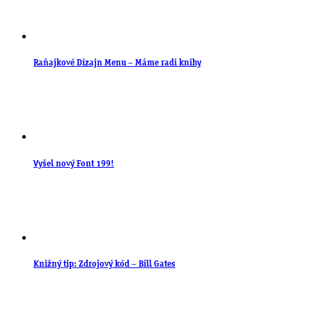
Raňajkové Dizajn Menu – Máme radi knihy
Vyšel nový Font 199!
Knižný tip: Zdrojový kód – Bill Gates