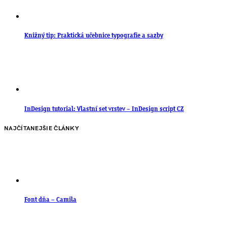
Knižný tip: Praktická učebnice typografie a sazby
InDesign tutorial: Vlastní set vrstev – InDesign script CZ
NAJČÍTANEJŠIE ČLÁNKY
Font dňa – Camila