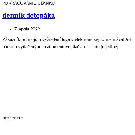
POKRAČOVANIE ČLÁNKU
denník detepáka
7. apríla 2022
Zákazník pri mojom vyžiadaní loga v elektronickej forme mával A4
hárkom vytlačeným na atramentovej tlačiarni – toto je jediné,…
DETEPE TIP