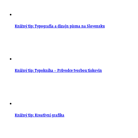
Knižný tip: Typografia a dizajn písma na Slovensku
Knižný tip: Typokniha – Průvodce tvorbou tiskovin
Knižný tip: Kreativní grafika