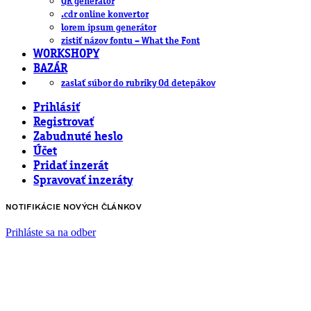
QR generátor
.cdr online konvertor
lorem ipsum generátor
zistiť názov fontu – What the Font
WORKSHOPY
BAZÁR
zaslať súbor do rubriky Od detepákov
Prihlásiť
Registrovať
Zabudnuté heslo
Účet
Pridať inzerát
Spravovať inzeráty
NOTIFIKÁCIE NOVÝCH ČLÁNKOV
Prihláste sa na odber