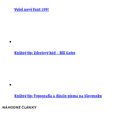
Vyšel nový Font 199!
Knižný tip: Zdrojový kód – Bill Gates
Knižný tip: Typografia a dizajn písma na Slovensku
NÁHODNÉ ČLÁNKY