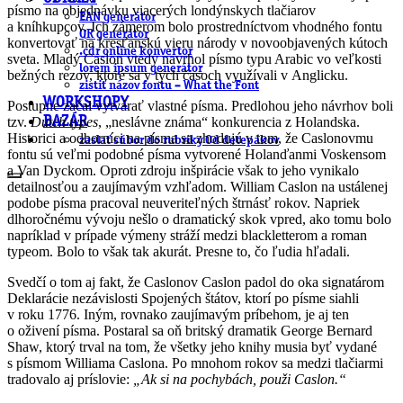
písmo na objednávku viacerých londýnskych tlačiarov
EAN generátor
a kníhkupcov. Ich zámerom bolo prostredníctvom vhodného fontu
QR generátor
konvertovať na kresťanskú vieru národy v novoobjavených kútoch
.cdr online konvertor
sveta. Mladý Caslon vtedy navrhol písmo typu Arabic vo veľkosti
lorem ipsum generátor
bežných rezov, ktoré sa v tých časoch využívali v Anglicku.
zistiť názov fontu – What the Font
WORKSHOPY
Postupne začal vytvárať vlastné písma. Predlohou jeho návrhov boli
tzv.
Dutch types
, „neslávne známa“ konkurencia z Holandska.
BAZÁR
Historici a odborníci na písma sa zhodujú v tom, že Caslonovmu
zaslať súbor do rubriky Od detepákov
fontu sú veľmi podobné písma vytvorené Holanďanmi Voskensom
a Van Dyckom. Oproti zdroju inšpirácie však to jeho vynikalo
detailnosťou a zaujímavým vzhľadom. William Caslon na ustálenej
podobe písma pracoval neuveriteľných štrnásť rokov. Napriek
dlhoročnému vývoju nešlo o dramatický skok vpred, ako tomu bolo
napríklad v prípade výmeny stráží medzi blackletterom a roman
typeom. Bolo to však tak akurát. Presne to, čo ľudia hľadali.
Svedčí o tom aj fakt, že Caslonov Caslon padol do oka signatárom
Deklarácie nezávislosti Spojených štátov, ktorí po písme siahli
v roku 1776. Iným, rovnako zaujímavým príbehom, je aj ten
o oživení písma. Postaral sa oň britský dramatik George Bernard
Shaw, ktorý trval na tom, že všetky jeho knihy musia byť vydané
s písmom Williama Caslona. Po mnohom rokov sa medzi tlačiarmi
tradovalo aj príslovie:
„Ak si na pochybách, použi Caslon.“