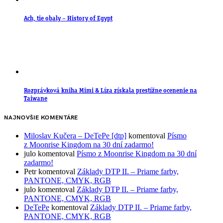
Ach, tie obaly – History of Egypt
Rozprávková kniha Mimi & Líza získala prestížne ocenenie na
Taiwane
NAJNOVŠIE KOMENTÁRE
Miloslav Kučera – DeTePe [dtp]
komentoval
Písmo
z Moonrise Kingdom na 30 dní zadarmo!
julo
komentoval
Písmo z Moonrise Kingdom na 30 dní
zadarmo!
Petr
komentoval
Základy DTP II. – Priame farby,
PANTONE, CMYK, RGB
julo
komentoval
Základy DTP II. – Priame farby,
PANTONE, CMYK, RGB
DeTePe
komentoval
Základy DTP II. – Priame farby,
PANTONE, CMYK, RGB