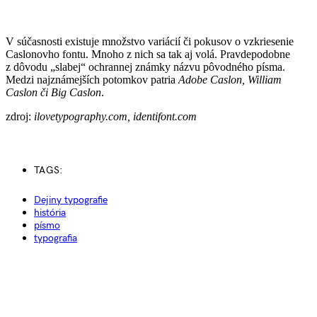
V súčasnosti existuje množstvo variácií či pokusov o vzkriesenie
Caslonovho fontu. Mnoho z nich sa tak aj volá. Pravdepodobne
z dôvodu „slabej“ ochrannej známky názvu pôvodného písma.
Medzi najznámejších potomkov patria
Adobe Caslon, William
Caslon či Big Caslon
.
zdroj:
ilovetypography.com,
identifont.com
TAGS:
Dejiny typografie
história
písmo
typografia