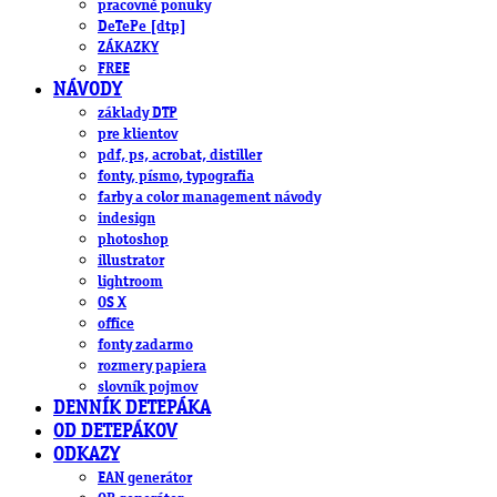
pracovné ponuky
DeTePe [dtp]
ZÁKAZKY
FREE
NÁVODY
základy DTP
pre klientov
pdf, ps, acrobat, distiller
fonty, písmo, typografia
farby a color management návody
indesign
photoshop
illustrator
lightroom
OS X
office
fonty zadarmo
rozmery papiera
slovník pojmov
DENNÍK DETEPÁKA
OD DETEPÁKOV
ODKAZY
EAN generátor