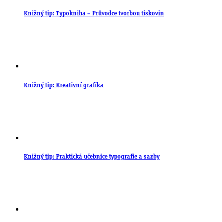
Knižný tip: Typokniha – Průvodce tvorbou tiskovin
Knižný tip: Kreativní grafika
Knižný tip: Praktická učebnice typografie a sazby