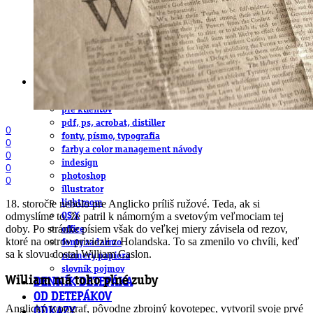
obludárium
video
pracovné ponuky
DeTePe [dtp]
ZÁKAZKY
FREE
NÁVODY
základy DTP
pre klientov
pdf, ps, acrobat, distiller
0
fonty, písmo, typografia
0
farby a color management návody
0
indesign
0
photoshop
0
illustrator
18. storočie nebolo pre Anglicko príliš ružové. Teda, ak si
lightroom
odmyslíme to, že patril k námorným a svetovým veľmociam tej
OS X
doby. Po stránke písiem však do veľkej miery závisela od rezov,
office
ktoré na ostrov priviezli z Holandska. To sa zmenilo vo chvíli, keď
fonty zadarmo
sa k slovu dostal William Caslon.
rozmery papiera
slovník pojmov
William má toho plné zuby
DENNÍK DETEPÁKA
OD DETEPÁKOV
Anglický typograf, pôvodne zbrojný kovotepec, vytvoril svoje prvé
ODKAZY