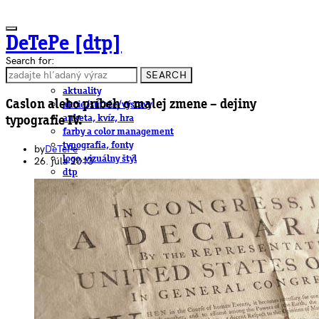
DeTePe [dtp]
Search for:
SEARCH
ČLÁNKY
aktuality
Caslon alebo príbeh o malej zmene – dejiny
akcie/súťaže/výstavy
anketa, kvíz, hra
typografie IV.
farby a color management
typografia, fonty
by
DeTePe
logo, vizuálny štýl
26. júla 2013
dtp
pre-press, print
obalový dizajn
papier
fotografia
knihy
web
3D
hardware
software, mobilné aplikácie
na stiahnutie