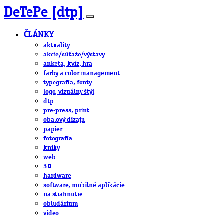
DeTePe [dtp]
ČLÁNKY
aktuality
akcie/súťaže/výstavy
anketa, kvíz, hra
farby a color management
typografia, fonty
logo, vizuálny štýl
dtp
pre-press, print
obalový dizajn
papier
fotografia
knihy
web
3D
hardware
software, mobilné aplikácie
na stiahnutie
obludárium
video