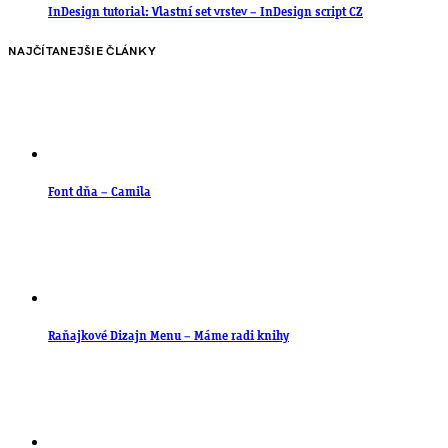
InDesign tutorial: Vlastní set vrstev – InDesign script CZ
NAJČÍTANEJŠIE ČLÁNKY
Font dňa – Camila
Raňajkové Dizajn Menu – Máme radi knihy