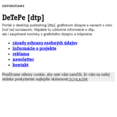
ODPORÚČAME
DeTePe [dtp]
Portál o desktop publishing [dtp], grafickom dizajne a veciach s nimi
[voľne] súvisiacimi. Nájdete tu užitočné informácie o dtp,
ale i zaujímavé novinky z grafického dizajnu a inšpirácie.
zásady ochrany osobných údajov
informácie o projekte
reklama
newsletter
kontakt
Používame súbory cookie, aby sme vám zaručili, že vám na našej
stránke poskytneme najlepšie skúsenosti.
SÚHLASÍM