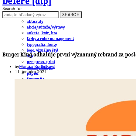
DeTePe [dtp]
Search for:
SEARCH
ČLÁNKY
aktuality
akcie/súťaže/výstavy
anketa, kvíz, hra
farby a color management
typografia, fonty
logo, vizuálny štýl
Burger King odhaluje první významný rebrand za posl
dtp
pre-press, print
by
Monika Kudličková
obalový dizajn
11. januára 2021
papier
fotografia
knihy
web
3D
hardware
software, mobilné aplikácie
na stiahnutie
obludárium
video
pracovné ponuky