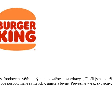
fast foodovém světě, který není považován za zdravý. „Chtěli jsme pou
a bude působit méně synteticky, uměle a levně. Převezme výraz skutečný,