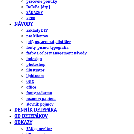
pracovné ponuky
DeTePe [dtp]
ZÁKAZKY
FREE
NÁVODY
základy DTP
pre klientov
pdf, ps, acrobat, distiller
fonty, písmo, typografia
farby a color management návody
indesign
photoshop
illustrator
lightroom
OS X
office
fonty zadarmo
rozmery papiera
slovník pojmov
DENNÍK DETEPÁKA
OD DETEPÁKOV
ODKAZY
EAN generátor