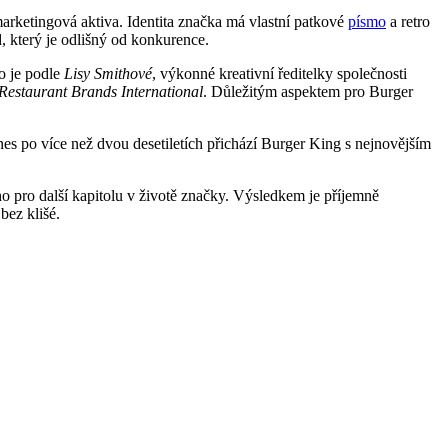
a marketingová aktiva. Identita značka má vlastní patkové
písmo
a retro
 který je odlišný od konkurence.
To je podle
Lisy
Smithové
, výkonné kreativní ředitelky společnosti
Restaurant Brands International
. Důležitým aspektem pro Burger
nes po více než dvou desetiletích přichází Burger King s nejnovějším
ho pro další kapitolu v životě značky. Výsledkem je příjemně
bez klišé.