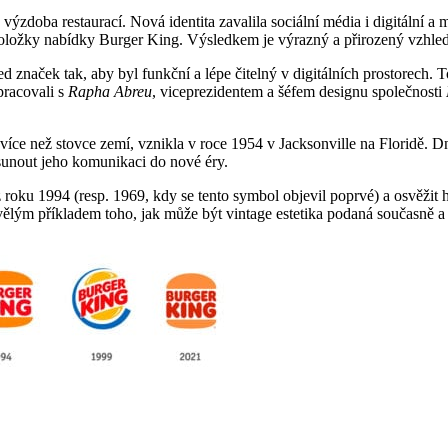
a výzdoba restaurací. Nová identita zavalila sociální média i digitální 
položky nabídky Burger King. Výsledkem je výrazný a přirozený vzhled,
 značek tak, aby byl funkční a lépe čitelný v digitálních prostorech. 
pracovali s
Rapha Abreu
, viceprezidentem a šéfem designu společnosti
více než stovce zemí, vznikla v roce 1954 v Jacksonville na Floridě. D
osunout jeho komunikaci do nové éry.
 roku 1994 (resp. 1969, kdy se tento symbol objevil poprvé) a osvěžit 
kvělým příkladem toho, jak může být vintage estetika podaná současně a 