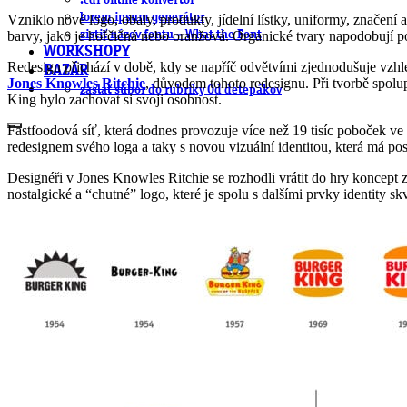
.cdr online konvertor
lorem ipsum generátor
Vzniklo nové logo, obaly, produkty, jídelní lístky, uniformy, značení 
zistiť názov fontu – What the Font
barvy, jako je hořčičná nebo oranžová. Organické tvary napodobují 
WORKSHOPY
Redesign přichází v době, kdy se napříč odvětvími zjednodušuje vzhled
BAZÁR
Jones Knowles Ritchie
, důvodem tohoto redesignu. Při tvorbě spolu
zaslať súbor do rubriky Od detepákov
King bylo zachovat si svoji osobnost.
Fastfoodová síť, která dodnes provozuje více než 19 tisíc poboček ve 
redesignem svého loga a taky s novou vizuální identitou, která má p
Designéři v Jones Knowles Ritchie se rozhodli vrátit do hry koncept z
nostalgické a “chutné” logo, které je spolu s dalšími prvky identity s