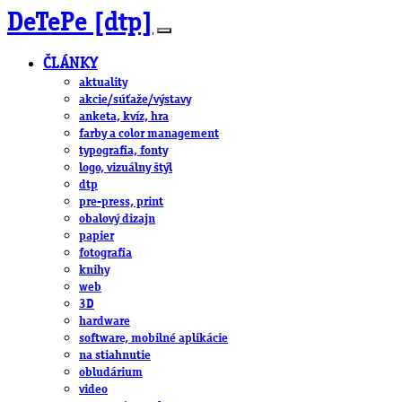
DeTePe [dtp]
ČLÁNKY
aktuality
akcie/súťaže/výstavy
anketa, kvíz, hra
farby a color management
typografia, fonty
logo, vizuálny štýl
dtp
pre-press, print
obalový dizajn
papier
fotografia
knihy
web
3D
hardware
software, mobilné aplikácie
na stiahnutie
obludárium
video