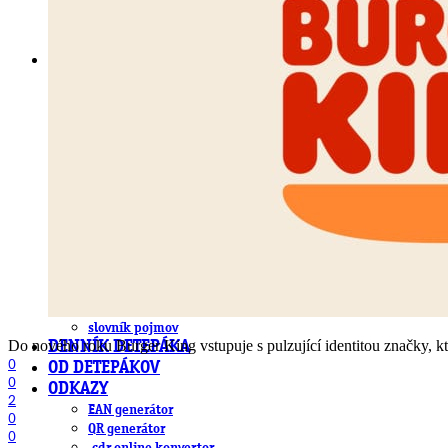
DeTePe [dtp]
ZÁKAZKY
FREE
NÁVODY
základy DTP
pre klientov
pdf, ps, acrobat, distiller
fonty, písmo, typografia
farby a color management návody
indesign
photoshop
illustrator
lightroom
OS X
office
fonty zadarmo
rozmery papiera
slovník pojmov
Do nového roku Burger King vstupuje s pulzující identitou značky, kt
DENNÍK DETEPÁKA
0
OD DETEPÁKOV
0
ODKAZY
2
EAN generátor
0
QR generátor
0