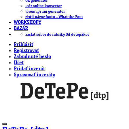
QR generátor
.cdr online konvertor
lorem ipsum generátor
zistiť názov fontu – What the Font
WORKSHOPY
BAZÁR
zaslať súbor do rubriky Od detepákov
Prihlásiť
Registrovať
Zabudnuté heslo
Účet
Pridať inzerát
Spravovať inzeráty