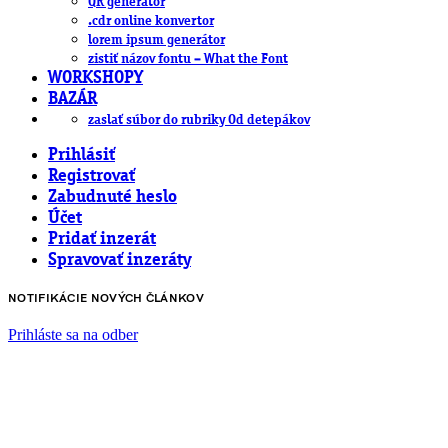
QR generátor
.cdr online konvertor
lorem ipsum generátor
zistiť názov fontu – What the Font
WORKSHOPY
BAZÁR
zaslať súbor do rubriky Od detepákov
Prihlásiť
Registrovať
Zabudnuté heslo
Účet
Pridať inzerát
Spravovať inzeráty
NOTIFIKÁCIE NOVÝCH ČLÁNKOV
Prihláste sa na odber