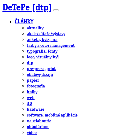
DeTePe [dtp]
ČLÁNKY
aktuality
akcie/súťaže/výstavy
anketa, kvíz, hra
farby a color management
typografia, fonty
logo, vizuálny štýl
dtp
pre-press, print
obalový dizajn
papier
fotografia
knihy
web
3D
hardware
software, mobilné aplikácie
na stiahnutie
obludárium
video