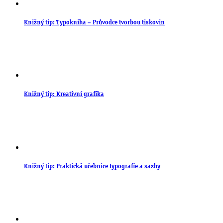
Knižný tip: Typokniha – Průvodce tvorbou tiskovin
Knižný tip: Kreativní grafika
Knižný tip: Praktická učebnice typografie a sazby