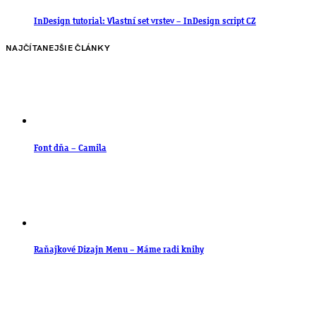
InDesign tutorial: Vlastní set vrstev – InDesign script CZ
NAJČÍTANEJŠIE ČLÁNKY
Font dňa – Camila
Raňajkové Dizajn Menu – Máme radi knihy