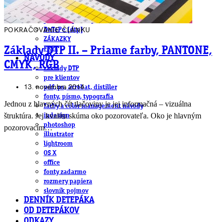
obludárium
video
pracovné ponuky
POKRAČOVANIE ČLÁNKU
DeTePe [dtp]
ZÁKAZKY
Základy DTP II. – Priame farby, PANTONE,
FREE
NÁVODY
CMYK, RGB
základy DTP
pre klientov
13. novembra 2014
pdf, ps, acrobat, distiller
fonty, písmo, typografia
Jednou z hlavných čŕt tlačoviny je jej informačná – vizuálna
farby a color management návody
štruktúra. Jej kvalitu skúma oko pozorovateľa. Oko je hlavným
indesign
photoshop
pozorovacím…
illustrator
lightroom
OS X
office
fonty zadarmo
rozmery papiera
slovník pojmov
DENNÍK DETEPÁKA
OD DETEPÁKOV
ODKAZY