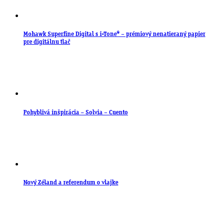
Mohawk Superfine Digital s i-Tone® – prémiový nenatieraný papier
pre digitálnu tlač
Pohyblivá inšpirácia – Solvia – Cuento
Nový Zéland a referendum o vlajke