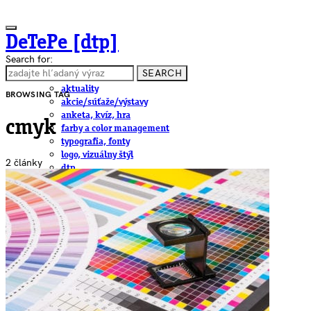
DeTePe [dtp]
Search for:
SEARCH
ČLÁNKY
aktuality
BROWSING TAG
akcie/súťaže/výstavy
anketa, kvíz, hra
cmyk
farby a color management
typografia, fonty
logo, vizuálny štýl
2 články
dtp
pre-press, print
obalový dizajn
papier
fotografia
knihy
web
3D
hardware
software, mobilné aplikácie
na stiahnutie