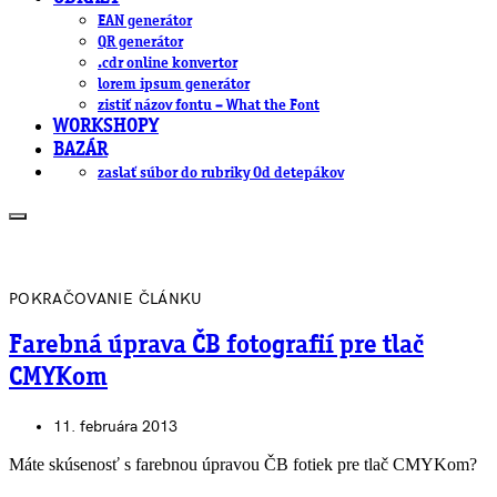
EAN generátor
QR generátor
.cdr online konvertor
lorem ipsum generátor
zistiť názov fontu – What the Font
WORKSHOPY
BAZÁR
zaslať súbor do rubriky Od detepákov
POKRAČOVANIE ČLÁNKU
Farebná úprava ČB fotografií pre tlač
CMYKom
11. februára 2013
Máte skúsenosť s farebnou úpravou ČB fotiek pre tlač CMYKom?