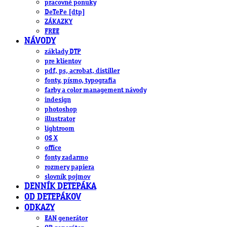
pracovné ponuky
DeTePe [dtp]
ZÁKAZKY
FREE
NÁVODY
základy DTP
pre klientov
pdf, ps, acrobat, distiller
fonty, písmo, typografia
farby a color management návody
indesign
photoshop
illustrator
lightroom
OS X
office
fonty zadarmo
rozmery papiera
slovník pojmov
DENNÍK DETEPÁKA
OD DETEPÁKOV
ODKAZY
EAN generátor