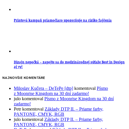
Printová kampaň priamočiaro upozorňuje na riziko fajčenia
Dizajn nepočká – zapojte sa do medzinárodnej súťaže Best in Design
aj vy!
NAJNOVŠIE KOMENTÁRE
Miloslav Kučera – DeTePe [dtp]
komentoval
Písmo
z Moonrise Kingdom na 30 dní zadarmo!
julo
komentoval
Písmo z Moonrise Kingdom na 30 dní
zadarmo!
Petr
komentoval
Základy DTP II. – Priame farby,
PANTONE, CMYK, RGB
julo
komentoval
Základy DTP II. – Priame farby,
PANTONE, CMYK, RGB