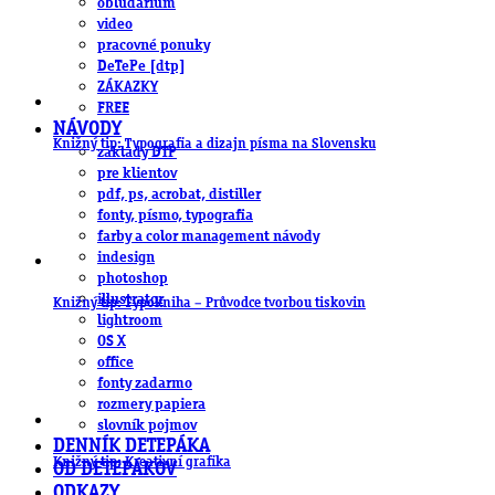
obludárium
video
pracovné ponuky
DeTePe [dtp]
ZÁKAZKY
FREE
NÁVODY
Knižný tip: Typografia a dizajn písma na Slovensku
základy DTP
pre klientov
pdf, ps, acrobat, distiller
fonty, písmo, typografia
farby a color management návody
indesign
photoshop
illustrator
Knižný tip: Typokniha – Průvodce tvorbou tiskovin
lightroom
OS X
office
fonty zadarmo
rozmery papiera
slovník pojmov
DENNÍK DETEPÁKA
Knižný tip: Kreativní grafika
OD DETEPÁKOV
ODKAZY