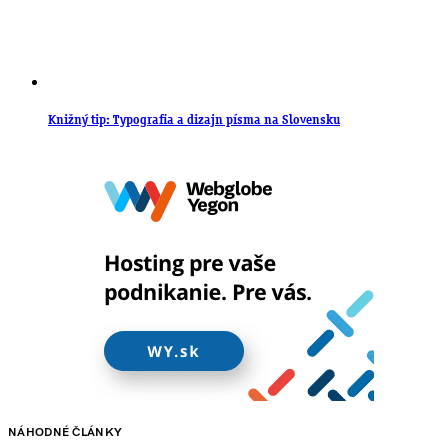
Knižný tip: Typografia a dizajn písma na Slovensku
NÁHODNÉ ČLÁNKY