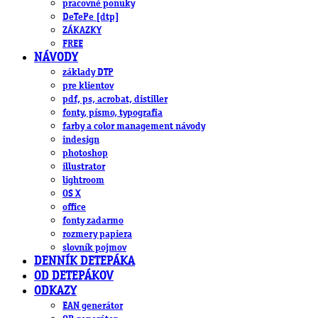
pracovné ponuky
DeTePe [dtp]
ZÁKAZKY
FREE
NÁVODY
základy DTP
pre klientov
pdf, ps, acrobat, distiller
fonty, písmo, typografia
farby a color management návody
indesign
photoshop
illustrator
lightroom
OS X
office
fonty zadarmo
rozmery papiera
slovník pojmov
DENNÍK DETEPÁKA
OD DETEPÁKOV
ODKAZY
EAN generátor