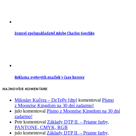
Zomrel spoluzakladateľ Adobe Charles Geschke
Reklama svetových značiek v čase korony
NAJNOVŠIE KOMENTÁRE
Miloslav Kučera – DeTePe [dtp]
komentoval
Písmo
z Moonrise Kingdom na 30 dní zadarmo!
julo
komentoval
Písmo z Moonrise Kingdom na 30 dní
zadarmo!
Petr
komentoval
Základy DTP II. – Priame farby,
PANTONE, CMYK, RGB
julo
komentoval
Základy DTP II. – Priame farby,