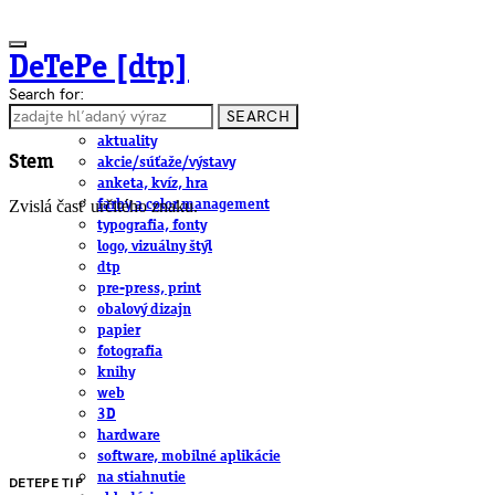
DeTePe [dtp]
Search for:
SEARCH
ČLÁNKY
aktuality
Stem
akcie/súťaže/výstavy
anketa, kvíz, hra
Zvislá časť určitého znaku.
farby a color management
typografia, fonty
logo, vizuálny štýl
dtp
pre-press, print
obalový dizajn
papier
fotografia
knihy
web
3D
hardware
software, mobilné aplikácie
na stiahnutie
DETEPE TIP