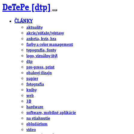
DeTePe [dtp]
ČLÁNKY
aktuality
akcie/súťaže/výstavy
anketa, kvíz, hra
farby a color management
typografia, fonty
logo, vizuálny štýl
dtp
pre-press, print
obalový dizajn
papier
fotografia
knihy
web
3D
hardware
software, mobilné aplikácie
na stiahnutie
obludárium
video