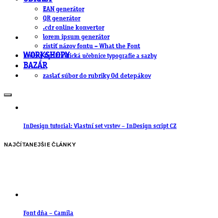
EAN generátor
QR generátor
.cdr online konvertor
lorem ipsum generátor
zistiť názov fontu – What the Font
WORKSHOPY
Knižný tip: Praktická učebnice typografie a sazby
BAZÁR
zaslať súbor do rubriky Od detepákov
InDesign tutorial: Vlastní set vrstev – InDesign script CZ
NAJČÍTANEJŠIE ČLÁNKY
Font dňa – Camila