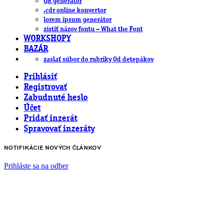
QR generátor
.cdr online konvertor
lorem ipsum generátor
zistiť názov fontu – What the Font
WORKSHOPY
BAZÁR
zaslať súbor do rubriky Od detepákov
Prihlásiť
Registrovať
Zabudnuté heslo
Účet
Pridať inzerát
Spravovať inzeráty
NOTIFIKÁCIE NOVÝCH ČLÁNKOV
Prihláste sa na odber